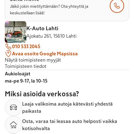
Jäikö jokin mietityttämään? Ota yhteyttä ja
keskustellaan lisää!
K-Auto Lahti
Ajokatu 261, 15610 Lahti
010 533 2045
Avaa osoite Google Mapsissa
Näytä toimipisteen myyjät
Toimipisteen tiedot
Aukioloajat
ma-pe 9-17, la 10-15
Miksi asioida verkossa?
Laaja valikoima autoja kätevästi yhdestä
paikasta
Osta, varaa tai leasaa auto helposti vaikka
kotisohvalta