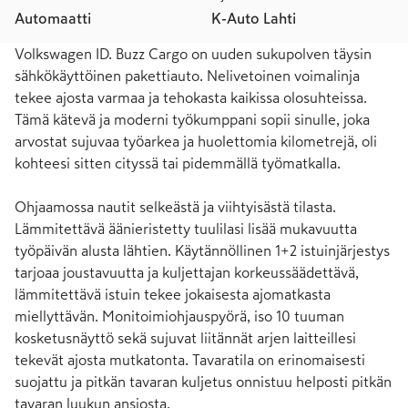
Automaatti
K-Auto Lahti
Volkswagen ID. Buzz Cargo on uuden sukupolven täysin 
sähkökäyttöinen pakettiauto. Nelivetoinen voimalinja 
tekee ajosta varmaa ja tehokasta kaikissa olosuhteissa. 
Tämä kätevä ja moderni työkumppani sopii sinulle, joka 
arvostat sujuvaa työarkea ja huolettomia kilometrejä, oli 
kohteesi sitten cityssä tai pidemmällä työmatkalla.

Ohjaamossa nautit selkeästä ja viihtyisästä tilasta. 
Lämmitettävä äänieristetty tuulilasi lisää mukavuutta 
työpäivän alusta lähtien. Käytännöllinen 1+2 istuinjärjestys 
tarjoaa joustavuutta ja kuljettajan korkeussäädettävä, 
lämmitettävä istuin tekee jokaisesta ajomatkasta 
miellyttävän. Monitoimiohjauspyörä, iso 10 tuuman 
kosketusnäyttö sekä sujuvat liitännät arjen laitteillesi 
tekevät ajosta mutkatonta. Tavaratila on erinomaisesti 
suojattu ja pitkän tavaran kuljetus onnistuu helposti pitkän 
tavaran luukun ansiosta.
