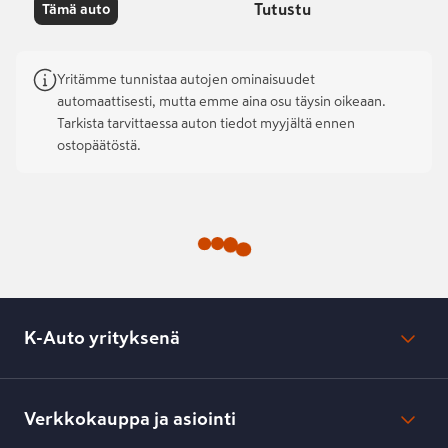
Tutustu
Tämä auto
Yritämme tunnistaa autojen ominaisuudet
automaattisesti, mutta emme aina osu täysin oikeaan.
Tarkista tarvittaessa auton tiedot myyjältä ennen
ostopäätöstä.
K-Auto yrityksenä
Mikä on K-Auto?
Lehdistötiedotteet
Verkkokauppa ja asiointi
Toimipisteiden yhteystiedot