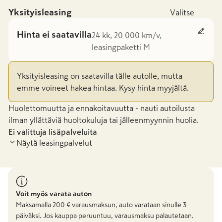
Yksityisleasing
Valitse
Hinta ei saatavilla
24 kk, 20 000 km/v,
leasingpaketti M
Yksityisleasing on saatavilla tälle autolle, mutta
emme voineet hakea hintaa. Kysy hinta myyjältä.
Huolettomuutta ja ennakoitavuutta - nauti autoilusta
ilman yllättäviä huoltokuluja tai jälleenmyynnin huolia.
Ei valittuja lisäpalveluita
Näytä leasingpalvelut
Voit myös varata auton
Maksamalla
200
€ varausmaksun, auto varataan sinulle 3
päiväksi. Jos kauppa peruuntuu, varausmaksu palautetaan.