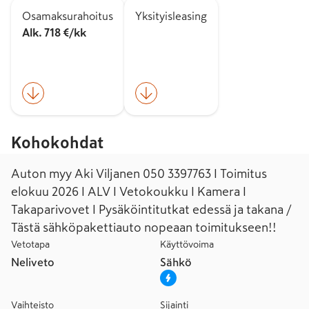
Osamaksurahoitus
Yksityisleasing
Alk. 718 €/kk
Kohokohdat
Auton myy Aki Viljanen 050 3397763 I Toimitus
elokuu 2026 I ALV I Vetokoukku I Kamera I
Takaparivovet I Pysäköintitutkat edessä ja takana /
Tästä sähköpakettiauto nopeaan toimitukseen!!
Vetotapa
Käyttövoima
Neliveto
Sähkö
Vaihteisto
Sijainti