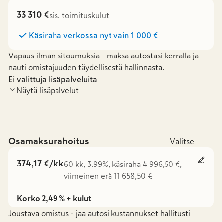
33 310 €
sis. toimituskulut
Käsiraha verkossa nyt vain
1 000 €
Vapaus ilman sitoumuksia - maksa autostasi kerralla ja
nauti omistajuuden täydellisestä hallinnasta.
Ei valittuja lisäpalveluita
Näytä lisäpalvelut
Osamaksurahoitus
Valitse
374,17 €/kk
60 kk, 3.99%, käsiraha 4 996,50 €,
viimeinen erä 11 658,50 €
Korko 2,49 % + kulut
Joustava omistus - jaa autosi kustannukset hallitusti