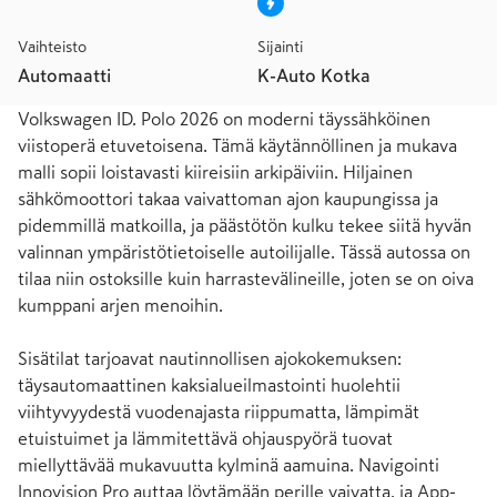
Vaihteisto
Sijainti
Automaatti
K-Auto Kotka
Volkswagen ID. Polo 2026 on moderni täyssähköinen 
viistoperä etuvetoisena. Tämä käytännöllinen ja mukava 
malli sopii loistavasti kiireisiin arkipäiviin. Hiljainen 
sähkömoottori takaa vaivattoman ajon kaupungissa ja 
pidemmillä matkoilla, ja päästötön kulku tekee siitä hyvän 
valinnan ympäristötietoiselle autoilijalle. Tässä autossa on 
tilaa niin ostoksille kuin harrastevälineille, joten se on oiva 
kumppani arjen menoihin. 

Sisätilat tarjoavat nautinnollisen ajokokemuksen: 
täysautomaattinen kaksialueilmastointi huolehtii 
viihtyvyydestä vuodenajasta riippumatta, lämpimät 
etuistuimet ja lämmitettävä ohjauspyörä tuovat 
miellyttävää mukavuutta kylminä aamuina. Navigointi 
Innovision Pro auttaa löytämään perille vaivatta, ja App-