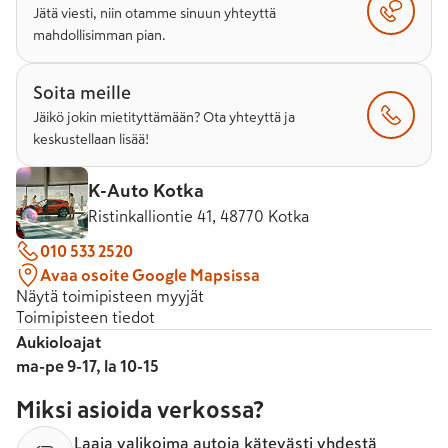
Jätä viesti, niin otamme sinuun yhteyttä
mahdollisimman pian.
Soita meille
Jäikö jokin mietityttämään? Ota yhteyttä ja
keskustellaan lisää!
K-Auto Kotka
Ristinkalliontie 41, 48770 Kotka
010 533 2520
Avaa osoite Google Mapsissa
Näytä toimipisteen myyjät
Toimipisteen tiedot
Aukioloajat
ma-pe 9-17, la 10-15
Miksi asioida verkossa?
Laaja valikoima autoja kätevästi yhdestä