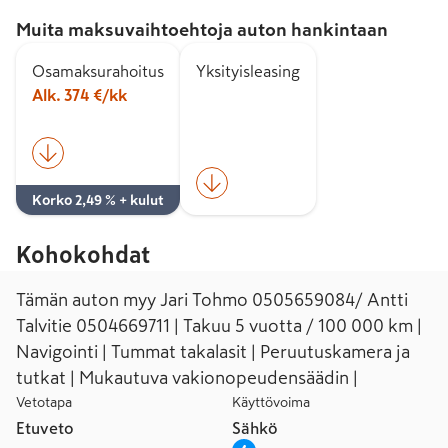
Muita maksuvaihtoehtoja auton hankintaan
Osamaksurahoitus
Yksityisleasing
Alk. 374 €/kk
Korko 2,49 % + kulut
Kohokohdat
Tämän auton myy Jari Tohmo 0505659084/ Antti
Talvitie 0504669711 | Takuu 5 vuotta / 100 000 km |
Navigointi | Tummat takalasit | Peruutuskamera ja
tutkat | Mukautuva vakionopeudensäädin |
Vetotapa
Käyttövoima
Etuveto
Sähkö