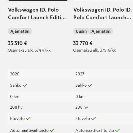
Volkswagen ID. Polo
Volkswagen ID. Polo ID.
Comfort Launch Edition
Polo Comfort Launch
155 kW, akku 52 kWh | |
Edition akku 52 kWh
Ajamaton
Uusin
Ajamaton
Toimitus 11/2026 |
155 kW / 211 hv
Korko 2,49% + kulut |
33 310 €
33 770 €
Osamaksu
alk. 374 €/kk
Osamaksu
alk. 379 €/kk
2026
2027
Sähkö
Sähkö
0 km
0 km
208 hv
208 hv
Etuveto
Etuveto
Automaattivaihteisto
Automaattivaihteisto