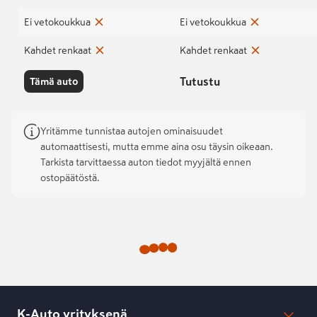
Ei vetokoukkua
Ei vetokoukkua
Kahdet renkaat
Kahdet renkaat
Tutustu
Tämä auto
Yritämme tunnistaa autojen ominaisuudet
automaattisesti, mutta emme aina osu täysin oikeaan.
Tarkista tarvittaessa auton tiedot myyjältä ennen
ostopäätöstä.
K-Auto yrityksenä