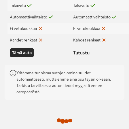
Takaveto
Takaveto
Automaattivaihteisto
Automaattivaihteisto
Ei vetokoukkua
Ei vetokoukkua
Kahdet renkaat
Kahdet renkaat
Tutustu
Tämä auto
Yritämme tunnistaa autojen ominaisuudet
automaattisesti, mutta emme aina osu täysin oikeaan.
Tarkista tarvittaessa auton tiedot myyjältä ennen
ostopäätöstä.