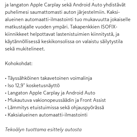
ja langaton Apple Carplay sekä Android Auto yhdistävät 
puhelimesi saumattomasti auton järjestelmiin. Kaksi-
alueinen automaatti-ilmastointi tuo mukavuutta jokaiselle 
matkustajalle vuoden ympäri. Takapenkkien ISOFIX-
kiinnikkeet helpottavat lastenistuimien kiinnitystä, ja 
käytännöllisessä keskikonsolissa on valaistu säilytystila 
sekä mukitelineet.

Kohokohdat:

• Täyssähköinen takavetoinen voimalinja

• Iso 12,9" kosketusnäyttö

• Langaton Apple Carplay ja Android Auto

• Mukautuva vakionopeussäädin ja Front Assist

• Lämmitys etuistuimissa sekä ohjauspyörässä

• Kaksialueinen automaatti-ilmastointi
Tekoälyn tuottama esittely autosta