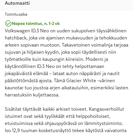
Automaatti
Toimitusaika
Nopea toimitus, n. 1-2 vk
Volkswagen ID.3 Neo on uuden sukupolven täyssähköinen 
hatchback, joka vie ajamisen mukavuuden ja tehokkuuden 
arkeen sopivaan muotoon. Takavetoinen voimalinja tarjoaa 
sujuvan ja hiljaisen kyydin, joka sopii täydellisesti niin 
työmatkoille kuin kaupungin kiireisiin. Moderni ja 
käytännöllinen ID.3 Neo on tehty helpottamaan 
jokapäiväistä elämää – lataat auton näppärästi ja nautit 
päästöttömästä ajosta. Tämä Glacier White -värinen 
kaunotar tuo joustoa arjen aikatauluihin, esimerkiksi lasten 
harrastuksiin kuljettaessa.

Sisätilat täyttävät kaikki arkiset toiveet. Kangasverhoillut 
istuimet ovat sekä tyylikkäät että helppohoitoiset, 
etuistuimissa sekä ohjauspyörässä on lämmitystoiminto. 
Iso 12,9 tuuman kosketusnäyttö tekee käytöstä vaivatonta 