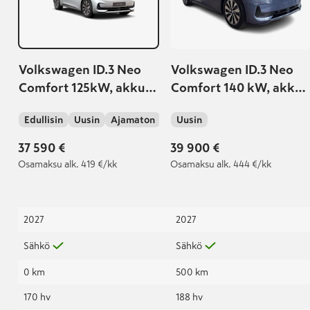
Volkswagen ID.3 Neo
Volkswagen ID.3 Neo
Comfort 125kW, akku
Comfort 140 kW, akku
50kWh
58 kWh
Edullisin
Uusin
Ajamaton
Uusin
37 590 €
39 900 €
Osamaksu
alk. 419 €/kk
Osamaksu
alk. 444 €/kk
2027
2027
Sähkö
Sähkö
0 km
500 km
170 hv
188 hv