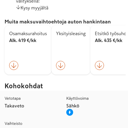
välityksellä!
Kysy myyjältä
Muita maksuvaihtoehtoja auton hankintaan
Osamaksurahoitus
Yksityisleasing
Etsitkö työsuhd
Alk. 419 €/kk
Alk. 435 €/kk
Kohokohdat
Vetotapa
Käyttövoima
Takaveto
Sähkö
Vaihteisto