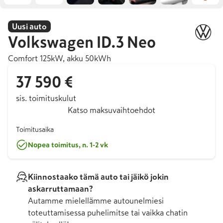
Uusi auto
Volkswagen
ID.3 Neo
Comfort 125kW, akku 50kWh
37 590 €
sis. toimituskulut
Katso maksuvaihtoehdot
Toimitusaika
Nopea toimitus, n. 1-2 vk
Kiinnostaako tämä auto tai jäikö jokin
askarruttamaan?
Autamme mielellämme autounelmiesi
toteuttamisessa puhelimitse tai vaikka chatin