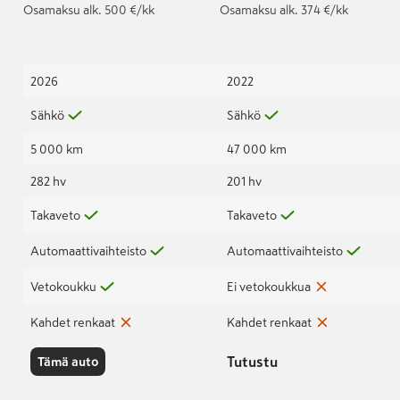
Osamaksu
alk. 500 €/kk
Osamaksu
alk. 374 €/kk
2026
2022
Sähkö
Sähkö
5 000 km
47 000 km
282 hv
201 hv
Takaveto
Takaveto
Automaattivaihteisto
Automaattivaihteisto
Vetokoukku
Ei vetokoukkua
Kahdet renkaat
Kahdet renkaat
Tutustu
Tämä auto