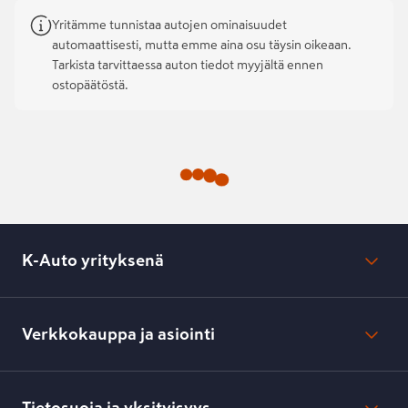
Yritämme tunnistaa autojen ominaisuudet
automaattisesti, mutta emme aina osu täysin oikeaan.
Tarkista tarvittaessa auton tiedot myyjältä ennen
ostopäätöstä.
K-Auto yrityksenä
Mikä on K-Auto?
Lehdistötiedotteet
Verkkokauppa ja asiointi
Toimipisteiden yhteystiedot
Työpaikat
Tilaus- ja toimitusehdot
Kesko.fi
Toimitustavat ja -kulut