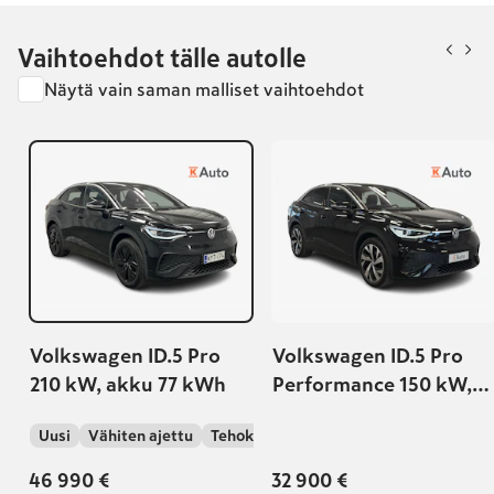
Vaihtoehdot tälle autolle
Näytä vain saman malliset vaihtoehdot
Volkswagen ID.5 Pro
Volkswagen ID.5 Pro
210 kW, akku 77 kWh
Performance 150 kW,
akku 77 kWh | TULOSSA
Uusi
Vähiten ajettu
Tehokkain
MYYNTIIN |
46 990 €
32 900 €