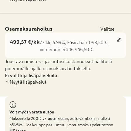
Osamaksurahoitus
Valitse
499,57 €/kk
72 kk, 5.99%, käsiraha 7 048,50 €,
viimeinen erä 16 446,50 €
Joustava omistus - jaa autosi kustannukset hallitusti
pidemmälle ajalle osamaksurahoituksella.
Ei valittuja lisäpalveluita
Näytä lisäpalvelut
Voit myös varata auton
Maksamalla
200
€ varausmaksun, auto varataan sinulle 3
päiväksi. Jos kauppa peruuntuu, varausmaksu palautetaan.
Varaa