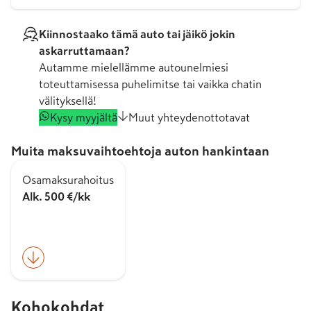
Kiinnostaako tämä auto tai jäikö jokin
askarruttamaan?
Autamme mielellämme autounelmiesi
toteuttamisessa puhelimitse tai vaikka chatin
välityksellä!
Kysy myyjältä
Muut yhteydenottotavat
Muita maksuvaihtoehtoja auton hankintaan
Osamaksurahoitus
Alk. 500 €/kk
Kohokohdat