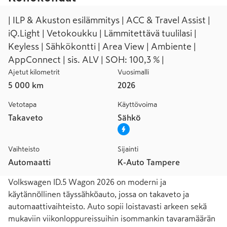
| ILP & Akuston esilämmitys | ACC & Travel Assist |
iQ.Light | Vetokoukku | Lämmitettävä tuulilasi |
Keyless | Sähkökontti | Area View | Ambiente |
AppConnect | sis. ALV | SOH: 100,3 % |
Ajetut kilometrit
Vuosimalli
5 000 km
2026
Vetotapa
Käyttövoima
Takaveto
Sähkö
Vaihteisto
Sijainti
Automaatti
K-Auto Tampere
Volkswagen ID.5 Wagon 2026 on moderni ja 
käytännöllinen täyssähköauto, jossa on takaveto ja 
automaattivaihteisto. Auto sopii loistavasti arkeen sekä 
mukaviin viikonloppureissuihin isommankin tavaramäärän 