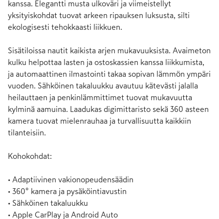
kanssa. Elegantti musta ulkoväri ja viimeistellyt 
yksityiskohdat tuovat arkeen ripauksen luksusta, silti 
ekologisesti tehokkaasti liikkuen.

Sisätiloissa nautit kaikista arjen mukavuuksista. Avaimeton 
kulku helpottaa lasten ja ostoskassien kanssa liikkumista, 
ja automaattinen ilmastointi takaa sopivan lämmön ympäri 
vuoden. Sähköinen takaluukku avautuu kätevästi jalalla 
heilauttaen ja penkinlämmittimet tuovat mukavuutta 
kylminä aamuina. Laadukas digimittaristo sekä 360 asteen 
kamera tuovat mielenrauhaa ja turvallisuutta kaikkiin 
tilanteisiin.

Kohokohdat:

• Adaptiivinen vakionopeudensäädin

• 360° kamera ja pysäköintiavustin

• Sähköinen takaluukku

• Apple CarPlay ja Android Auto
