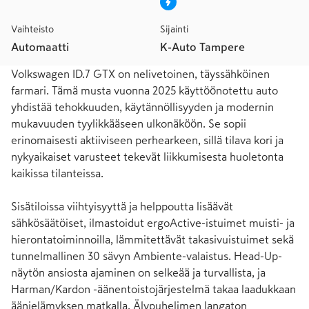
Vaihteisto
Sijainti
Automaatti
K-Auto Tampere
Volkswagen ID.7 GTX on nelivetoinen, täyssähköinen 
farmari. Tämä musta vuonna 2025 käyttöönotettu auto 
yhdistää tehokkuuden, käytännöllisyyden ja modernin 
mukavuuden tyylikkääseen ulkonäköön. Se sopii 
erinomaisesti aktiiviseen perhearkeen, sillä tilava kori ja 
nykyaikaiset varusteet tekevät liikkumisesta huoletonta 
kaikissa tilanteissa.

Sisätiloissa viihtyisyyttä ja helppoutta lisäävät 
sähkösäätöiset, ilmastoidut ergoActive-istuimet muisti- ja 
hierontatoiminnoilla, lämmitettävät takasivuistuimet sekä 
tunnelmallinen 30 sävyn Ambiente-valaistus. Head-Up-
näytön ansiosta ajaminen on selkeää ja turvallista, ja 
Harman/Kardon -äänentoistojärjestelmä takaa laadukkaan 
äänielämyksen matkalla. Älypuhelimen langaton 