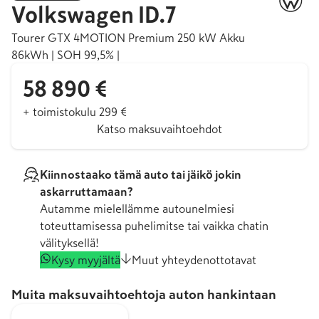
Volkswagen
ID.7
Tourer GTX 4MOTION Premium 250 kW Akku
86kWh | SOH 99,5% |
58 890 €
+ toimistokulu 299 €
Katso maksuvaihtoehdot
Kiinnostaako tämä auto tai jäikö jokin
askarruttamaan?
Autamme mielellämme autounelmiesi
toteuttamisessa puhelimitse tai vaikka chatin
välityksellä!
Kysy myyjältä
Muut yhteydenottotavat
Muita maksuvaihtoehtoja auton hankintaan