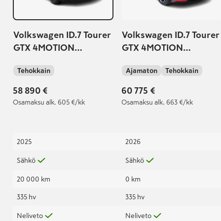
Volkswagen ID.7 Tourer
Volkswagen ID.7 Tourer
GTX 4MOTION
GTX 4MOTION
Premium 250 kW Akku
Business 250 kW, akku
Tehokkain
Ajamaton
Tehokkain
86kWh | SOH 99,5% |
86 kWh | Takuu 5
vuotta / 100 000 km |
58 890 €
60 775 €
Osamaksu
alk. 605 €/kk
Osamaksu
alk. 663 €/kk
2025
2026
Sähkö
Sähkö
20 000 km
0 km
335 hv
335 hv
Neliveto
Neliveto