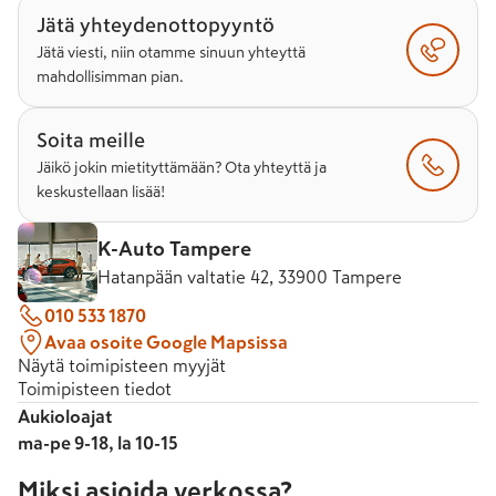
Jätä yhteydenottopyyntö
Jätä viesti, niin otamme sinuun yhteyttä
mahdollisimman pian.
Soita meille
Jäikö jokin mietityttämään? Ota yhteyttä ja
keskustellaan lisää!
K-Auto Tampere
Hatanpään valtatie 42, 33900 Tampere
010 533 1870
Avaa osoite Google Mapsissa
Näytä toimipisteen myyjät
Toimipisteen tiedot
Aukioloajat
ma-pe 9-18, la 10-15
Miksi asioida verkossa?