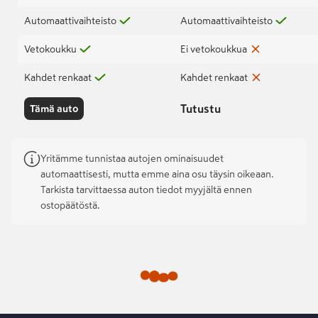
Automaattivaihteisto
Automaattivaihteisto
Vetokoukku
Ei vetokoukkua
Kahdet renkaat
Kahdet renkaat
Tutustu
Tämä auto
Yritämme tunnistaa autojen ominaisuudet
automaattisesti, mutta emme aina osu täysin oikeaan.
Tarkista tarvittaessa auton tiedot myyjältä ennen
ostopäätöstä.