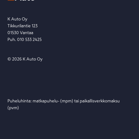
Etsi toimipiste
Lähetä viesti
K Auto Oy
Tikkurilantie 123
01530 Vantaa
Puh. 010 533 2425
©
2026
K Auto Oy
Puheluhinta: matka­puhelu- (mpm) tai paikallis­verkko­maksu
(pvm)