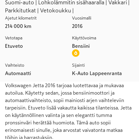
Suomi-auto | Lohkolämmitin sisähaaralla | Vakkari |
Parkkitutkat | Vetokoukku |
Ajetut kilometrit
Vuosimalli
214 000 km
2016
Vetotapa
Käyttövoima
Etuveto
Bensiini
Vaihteisto
Sijainti
Automaatti
K-Auto Lappeenranta
Volkswagen Jetta 2016 tarjoaa luotettavaa ja mukavaa 
autoilua. Käytetty sedan, jossa bensiinimoottori ja 
automaattivaihteisto, sopii mainiosti arjen vaihteleviin 
tarpeisiin. Etuveto lisää vakautta kaikissa tilanteissa. Jetta 
on käytännöllinen valinta ja sen elegantti tumma 
pronssinväri herättää huomiota. Tämä auto sopii 
erinomaisesti sinulle, joka arvostat vaivatonta matkaa 
töihin ja harrastuksiin.
