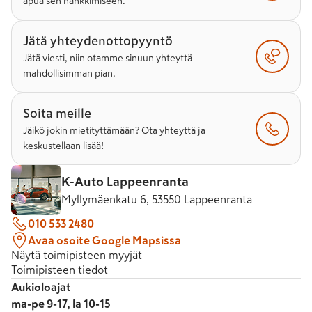
apua sen hankkimiseen.
Jätä yhteydenottopyyntö
Jätä viesti, niin otamme sinuun yhteyttä
mahdollisimman pian.
Soita meille
Jäikö jokin mietityttämään? Ota yhteyttä ja
keskustellaan lisää!
K-Auto Lappeenranta
Myllymäenkatu 6, 53550 Lappeenranta
010 533 2480
Avaa osoite Google Mapsissa
Näytä toimipisteen myyjät
Toimipisteen tiedot
Aukioloajat
ma-pe 9-17, la 10-15