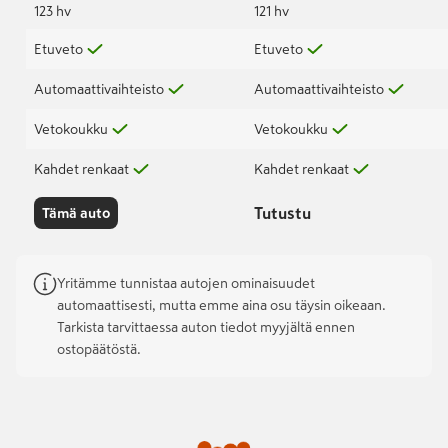
123 hv
121 hv
Etuveto
Etuveto
Automaattivaihteisto
Automaattivaihteisto
Vetokoukku
Vetokoukku
Kahdet renkaat
Kahdet renkaat
Tutustu
Tämä auto
Yritämme tunnistaa autojen ominaisuudet
automaattisesti, mutta emme aina osu täysin oikeaan.
Tarkista tarvittaessa auton tiedot myyjältä ennen
ostopäätöstä.