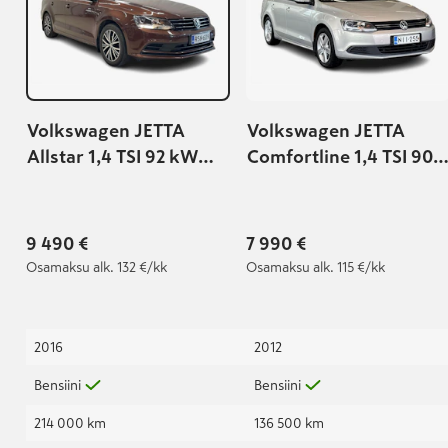
Volkswagen JETTA
Volkswagen JETTA
Allstar 1,4 TSI 92 kW
Comfortline 1,4 TSI 90
(125 hv) DSG-
kW (122 hv) DSG-
automaatti
automaatti
9 490 €
7 990 €
Osamaksu
alk. 132 €/kk
Osamaksu
alk. 115 €/kk
2016
2012
Bensiini
Bensiini
214 000 km
136 500 km