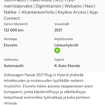
Suomi-auto | Travel Assist | ACC | Led-
matriisiajovalot | Digimittaristo | Webasto | Navi |
Nahka- / Alcantaraverhoilu | Keyless Access | App-
Connect
Ajetut kilometrit
Vuosimalli
122 000 km
2021
Vetotapa
Käyttövoima
Etuveto
Lataushybridi
Vaihteisto
Sijainti
Automaatti
K-Auto Ekenäs
Volkswagen Passat 2021 Plug-in Hybrid yhdistää 
tehokkuuden ja mukavuuden tyylikkään sedanin 
muotoihin. Etuveto tekee autosta tasapainoisen arjen 
kumppanin, jonka käytännöllisyys ja säästäväisyys 
helpottavat esimerkiksi työmatkoja ja koko perheen 
reissuja.
