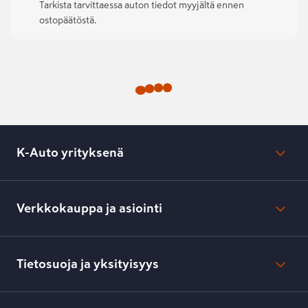
Tarkista tarvittaessa auton tiedot myyjältä ennen
ostopäätöstä.
K-Auto yrityksenä
Mikä on K-Auto?
Lehdistötiedotteet
Verkkokauppa ja asiointi
Toimipisteiden yhteystiedot
Työpaikat
Tilaus- ja toimitusehdot
Kesko.fi
Toimitustavat ja -kulut
Tietosuoja ja yksityisyys
Verkkokaupan peruuttamisilmoitus
Verkkokaupan peruuttamisohjeet
Evästeasetukset
Usein kysyttyä