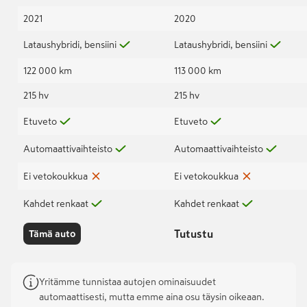
2021
2020
Lataushybridi, bensiini
Lataushybridi, bensiini
122 000 km
113 000 km
215 hv
215 hv
Etuveto
Etuveto
Automaattivaihteisto
Automaattivaihteisto
Ei vetokoukkua
Ei vetokoukkua
Kahdet renkaat
Kahdet renkaat
Tutustu
Tämä auto
Yritämme tunnistaa autojen ominaisuudet
automaattisesti, mutta emme aina osu täysin oikeaan.