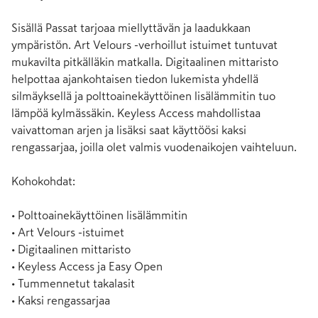
Sisällä Passat tarjoaa miellyttävän ja laadukkaan 
ympäristön. Art Velours -verhoillut istuimet tuntuvat 
mukavilta pitkälläkin matkalla. Digitaalinen mittaristo 
helpottaa ajankohtaisen tiedon lukemista yhdellä 
silmäyksellä ja polttoainekäyttöinen lisälämmitin tuo 
lämpöä kylmässäkin. Keyless Access mahdollistaa 
vaivattoman arjen ja lisäksi saat käyttöösi kaksi 
rengassarjaa, joilla olet valmis vuodenaikojen vaihteluun.

Kohokohdat:

• Polttoainekäyttöinen lisälämmitin

• Art Velours -istuimet

• Digitaalinen mittaristo

• Keyless Access ja Easy Open

• Tummennetut takalasit

• Kaksi rengassarjaa