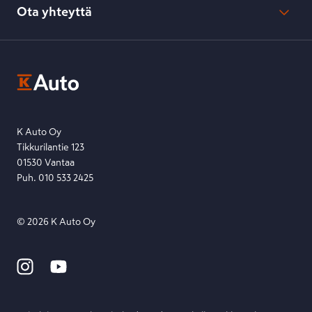
Kesko-konsernin verkkoselailurekisteri
Ota yhteyttä
Saavutettavuus
K-Ryhmän evästekäytännöt
K-Auton asiakasrekisterin tietosuojaseloste
Kysymys, palaute tai jokin muu asia mielessä?
EU Data Act
Ota yhteyttä toimipisteeseen tai lähetä viesti lomakkeella.
Etsi toimipiste
Lähetä viesti
K Auto Oy
Tikkurilantie 123
01530 Vantaa
Puh. 010 533 2425
©
2026
K Auto Oy