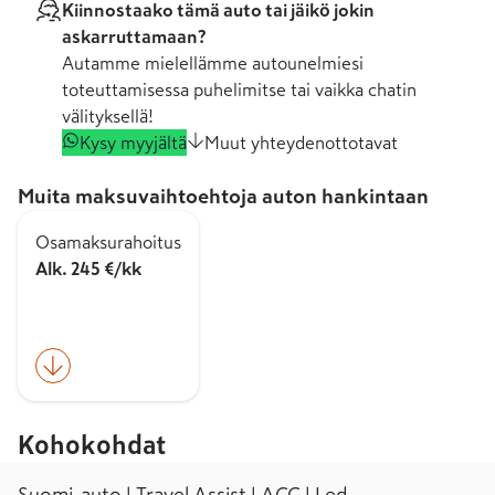
Kiinnostaako tämä auto tai jäikö jokin
askarruttamaan?
Autamme mielellämme autounelmiesi
toteuttamisessa puhelimitse tai vaikka chatin
välityksellä!
Kysy myyjältä
Muut yhteydenottotavat
Muita maksuvaihtoehtoja auton hankintaan
Osamaksurahoitus
Alk. 245 €/kk
Kohokohdat