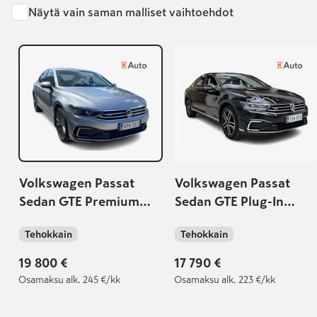
Näytä vain saman malliset vaihtoehdot
Volkswagen Passat
Volkswagen Passat
Sedan GTE Premium
Sedan GTE Plug-In
Plug-In Hybrid 160 kW
Hybrid 160 kW DSG-
Tehokkain
Tehokkain
DSG-automaatti
automaatti
19 800 €
17 790 €
Osamaksu
alk. 245 €/kk
Osamaksu
alk. 223 €/kk