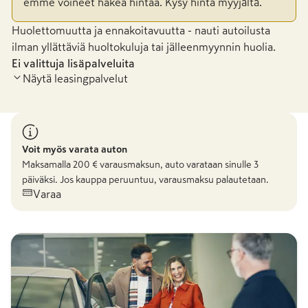
emme voineet hakea hintaa. Kysy hinta myyjältä.
Huolettomuutta ja ennakoitavuutta - nauti autoilusta
ilman yllättäviä huoltokuluja tai jälleenmyynnin huolia.
Ei valittuja lisäpalveluita
Näytä leasingpalvelut
Voit myös varata auton
Maksamalla
200
€ varausmaksun, auto varataan sinulle 3
päiväksi. Jos kauppa peruuntuu, varausmaksu palautetaan.
Varaa