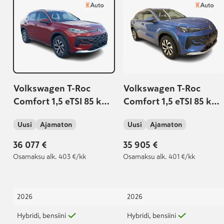
Volkswagen T-Roc
Volkswagen T-Roc
Comfort 1,5 eTSI 85 kW
Comfort 1,5 eTSI 85 kW
(MHEV) DSG-
(MHEV) DSG-
Uusi
Ajamaton
Uusi
Ajamaton
automaatti | Varusteita
automaatti | Varusteita
500 €:lla! |
500 €:lla! |
36 077 €
35 905 €
Osamaksu
alk. 403 €/kk
Osamaksu
alk. 401 €/kk
2026
2026
Hybridi, bensiini
Hybridi, bensiini