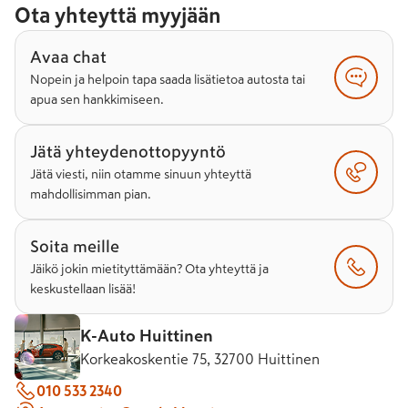
Ota yhteyttä myyjään
Avaa chat
Nopein ja helpoin tapa saada lisätietoa autosta tai
apua sen hankkimiseen.
Jätä yhteydenottopyyntö
Jätä viesti, niin otamme sinuun yhteyttä
mahdollisimman pian.
Soita meille
Jäikö jokin mietityttämään? Ota yhteyttä ja
keskustellaan lisää!
K-Auto Huittinen
Korkeakoskentie 75, 32700 Huittinen
010 533 2340