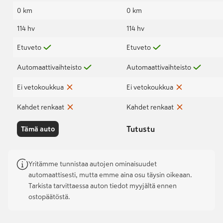
0 km
0 km
114 hv
114 hv
Etuveto
Etuveto
Automaattivaihteisto
Automaattivaihteisto
Ei vetokoukkua
Ei vetokoukkua
Kahdet renkaat
Kahdet renkaat
Tutustu
Tämä auto
Yritämme tunnistaa autojen ominaisuudet
automaattisesti, mutta emme aina osu täysin oikeaan.
Tarkista tarvittaessa auton tiedot myyjältä ennen
ostopäätöstä.