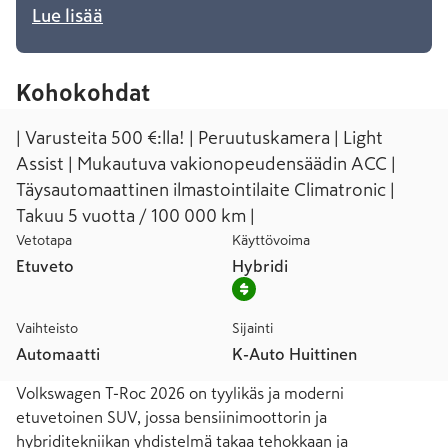
Lue lisää
Kohokohdat
| Varusteita 500 €:lla! | Peruutuskamera | Light
Assist | Mukautuva vakionopeudensäädin ACC |
Täysautomaattinen ilmastointilaite Climatronic |
Takuu 5 vuotta / 100 000 km |
Vetotapa
Käyttövoima
Etuveto
Hybridi
Vaihteisto
Sijainti
Automaatti
K-Auto Huittinen
Volkswagen T-Roc 2026 on tyylikäs ja moderni 
etuvetoinen SUV, jossa bensiinimoottorin ja 
hybriditekniikan yhdistelmä takaa tehokkaan ja 