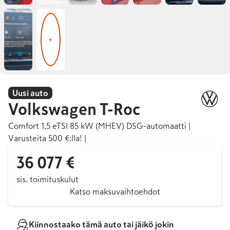
+
Uusi auto
Volkswagen
T-Roc
Comfort 1,5 eTSI 85 kW (MHEV) DSG-automaatti |
Varusteita 500 €:lla! |
36 077 €
sis. toimituskulut
Katso maksuvaihtoehdot
Kiinnostaako tämä auto tai jäikö jokin