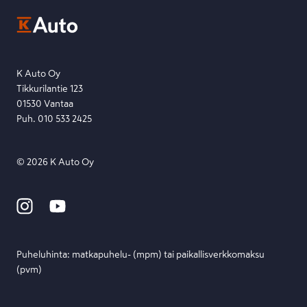
Ota yhteyttä toimipisteeseen tai lähetä viesti lomakkeella.
Etsi toimipiste
Lähetä viesti
K Auto Oy
Tikkurilantie 123
01530 Vantaa
Puh. 010 533 2425
©
2026
K Auto Oy
Puheluhinta: matka­puhelu- (mpm) tai paikallis­verkko­maksu
(pvm)