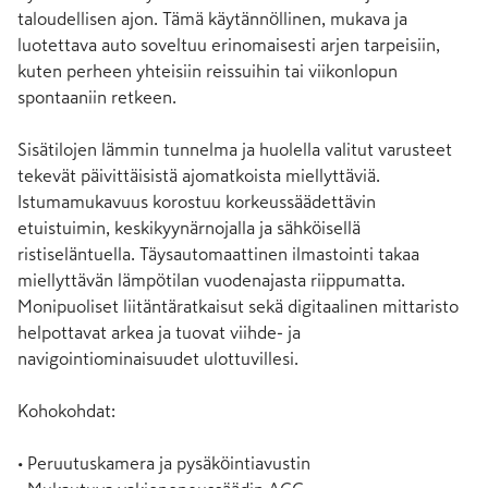
taloudellisen ajon. Tämä käytännöllinen, mukava ja 
luotettava auto soveltuu erinomaisesti arjen tarpeisiin, 
kuten perheen yhteisiin reissuihin tai viikonlopun 
spontaaniin retkeen.

Sisätilojen lämmin tunnelma ja huolella valitut varusteet 
tekevät päivittäisistä ajomatkoista miellyttäviä. 
Istumamukavuus korostuu korkeussäädettävin 
etuistuimin, keskikyynärnojalla ja sähköisellä 
ristiseläntuella. Täysautomaattinen ilmastointi takaa 
miellyttävän lämpötilan vuodenajasta riippumatta. 
Monipuoliset liitäntäratkaisut sekä digitaalinen mittaristo 
helpottavat arkea ja tuovat viihde- ja 
navigointiominaisuudet ulottuvillesi.

Kohokohdat:

• Peruutuskamera ja pysäköintiavustin
