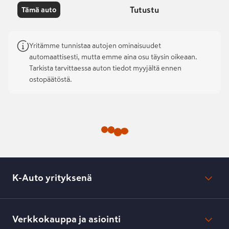
Tutustu
Tämä auto
Yritämme tunnistaa autojen ominaisuudet
automaattisesti, mutta emme aina osu täysin oikeaan.
Tarkista tarvittaessa auton tiedot myyjältä ennen
ostopäätöstä.
K-Auto yrityksenä
Mikä on K-Auto?
Lehdistötiedotteet
Verkkokauppa ja asiointi
Toimipisteiden yhteystiedot