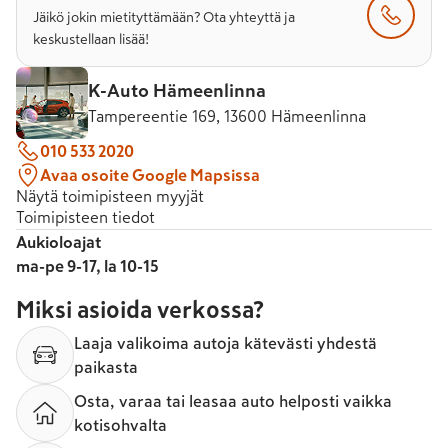
Jäikö jokin mietityttämään? Ota yhteyttä ja
keskustellaan lisää!
K-Auto Hämeenlinna
Tampereentie 169, 13600 Hämeenlinna
010 533 2020
Avaa osoite Google Mapsissa
Näytä toimipisteen myyjät
Toimipisteen tiedot
Aukioloajat
ma-pe 9-17, la 10-15
Miksi asioida verkossa?
Laaja valikoima autoja kätevästi yhdestä
paikasta
Osta, varaa tai leasaa auto helposti vaikka
kotisohvalta