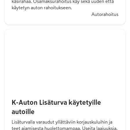
käsirahaa. Osamaksurahoitus käy sekä uuden että
käytetyn auton rahoitukseen.
Autorahoitus
K-Auton Lisäturva käytetyille
autoille
Lisäturvalla varaudut yllättäviin korjauskuluihin ja
teet ajamisesta huolettomampaa. Useita laajuuksia,