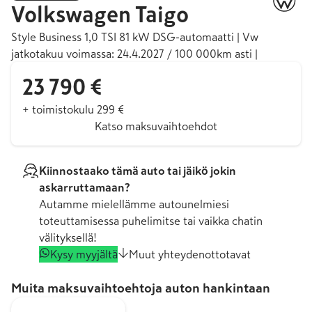
Volkswagen
Taigo
Style Business 1,0 TSI 81 kW DSG-automaatti | Vw
jatkotakuu voimassa: 24.4.2027 / 100 000km asti |
23 790 €
+ toimistokulu 299 €
Katso maksuvaihtoehdot
Kiinnostaako tämä auto tai jäikö jokin
askarruttamaan?
Autamme mielellämme autounelmiesi
toteuttamisessa puhelimitse tai vaikka chatin
välityksellä!
Kysy myyjältä
Muut yhteydenottotavat
Muita maksuvaihtoehtoja auton hankintaan