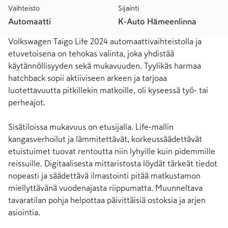
Vaihteisto
Sijainti
Automaatti
K-Auto Hämeenlinna
Volkswagen Taigo Life 2024 automaattivaihteistolla ja 
etuvetoisena on tehokas valinta, joka yhdistää 
käytännöllisyyden sekä mukavuuden. Tyylikäs harmaa 
hatchback sopii aktiiviseen arkeen ja tarjoaa 
luotettavuutta pitkillekin matkoille, oli kyseessä työ- tai 
perheajot.

Sisätiloissa mukavuus on etusijalla. Life-mallin 
kangasverhoilut ja lämmitettävät, korkeussäädettävät 
etuistuimet tuovat rentoutta niin lyhyille kuin pidemmille 
reissuille. Digitaalisesta mittaristosta löydät tärkeät tiedot 
nopeasti ja säädettävä ilmastointi pitää matkustamon 
miellyttävänä vuodenajasta riippumatta. Muunneltava 
tavaratilan pohja helpottaa päivittäisiä ostoksia ja arjen 
asiointia.
