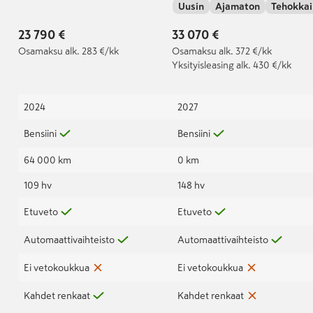
Uusin
Ajamaton
Tehokkai
jatkotakuu voimassa:
automaatti
24.4.2027 / 100 000km
23 790 €
33 070 €
asti |
Osamaksu
alk. 283 €/kk
Osamaksu
alk. 372 €/kk
Yksityisleasing
alk. 430 €/kk
2024
2027
Bensiini
Bensiini
64 000 km
0 km
109 hv
148 hv
Etuveto
Etuveto
Automaattivaihteisto
Automaattivaihteisto
Ei vetokoukkua
Ei vetokoukkua
Kahdet renkaat
Kahdet renkaat