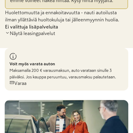
emme voineet hakea hintaa. Kysy hinta myyjältä.
Huolettomuutta ja ennakoitavuutta - nauti autoilusta
ilman yllättäviä huoltokuluja tai jälleenmyynnin huolia.
Ei valittuja lisäpalveluita
Näytä leasingpalvelut
Voit myös varata auton
Maksamalla
200
€ varausmaksun, auto varataan sinulle 3
päiväksi. Jos kauppa peruuntuu, varausmaksu palautetaan.
Varaa