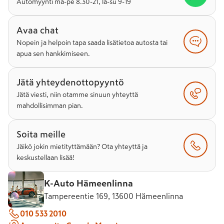
Automyynti ma-pe 8.30-21, la-su 9-19
Avaa chat
Nopein ja helpoin tapa saada lisätietoa autosta tai
apua sen hankkimiseen.
Jätä yhteydenottopyyntö
Jätä viesti, niin otamme sinuun yhteyttä
mahdollisimman pian.
Soita meille
Jäikö jokin mietityttämään? Ota yhteyttä ja
keskustellaan lisää!
K-Auto Hämeenlinna
Tampereentie 169, 13600 Hämeenlinna
010 533 2010