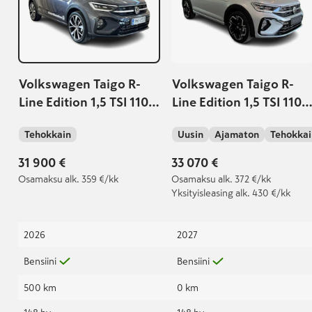
Volkswagen Taigo R-
Volkswagen Taigo R-
Line Edition 1,5 TSI 110
Line Edition 1,5 TSI 110
kW EVO DSG-
kW EVO DSG-
Tehokkain
Uusin
Ajamaton
Tehokkai
automaatti
automaatti
31 900 €
33 070 €
Osamaksu
alk. 359 €/kk
Osamaksu
alk. 372 €/kk
Yksityisleasing
alk. 430 €/kk
2026
2027
Bensiini
Bensiini
500 km
0 km