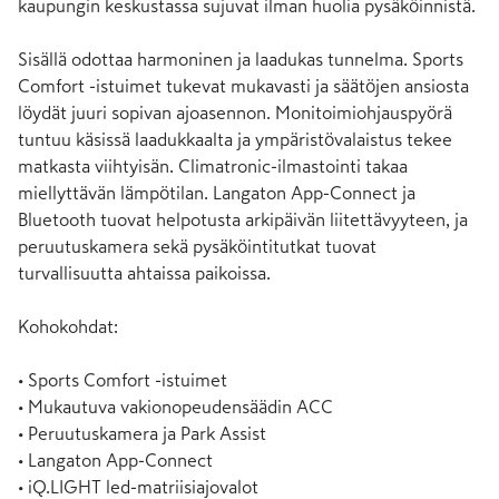
kaupungin keskustassa sujuvat ilman huolia pysäköinnistä.

Sisällä odottaa harmoninen ja laadukas tunnelma. Sports 
Comfort -istuimet tukevat mukavasti ja säätöjen ansiosta 
löydät juuri sopivan ajoasennon. Monitoimiohjauspyörä 
tuntuu käsissä laadukkaalta ja ympäristövalaistus tekee 
matkasta viihtyisän. Climatronic-ilmastointi takaa 
miellyttävän lämpötilan. Langaton App-Connect ja 
Bluetooth tuovat helpotusta arkipäivän liitettävyyteen, ja 
peruutuskamera sekä pysäköintitutkat tuovat 
turvallisuutta ahtaissa paikoissa.

Kohokohdat:

• Sports Comfort -istuimet

• Mukautuva vakionopeudensäädin ACC

• Peruutuskamera ja Park Assist

• Langaton App-Connect

• iQ.LIGHT led-matriisiajovalot
