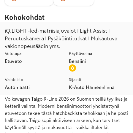
Kohokohdat
iQ.LIGHT -led-matriisiajovalot I Light Assist I
Peruutuskamera I Pysäköintitutkat I Mukautuva
vakionopeusäädin yms.
Vetotapa
Käyttövoima
Etuveto
Bensiini
Vaihteisto
Sijainti
Automaatti
K-Auto Hämeenlinna
Volkswagen Taigo R-Line 2026 on Suomen teillä tyylikäs ja 
ketterä valinta. Moderni bensiinimoottori yhdistettynä 
etuvetoon tekee tästä hatchbackista tehokkaan ja helposti 
hallittavan. Taigo sopii aktiiviseen arkeen, kun tarvitset 
käytännöllisyyttä ja mukavuutta – vaikka iltalenkit 