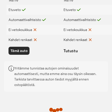
148 hv
148 hv
Etuveto
Etuveto
Automaattivaihteisto
Automaattivaihteisto
Ei vetokoukkua
Ei vetokoukkua
Kahdet renkaat
Kahdet renkaat
Tutustu
Tämä auto
Yritämme tunnistaa autojen ominaisuudet
automaattisesti, mutta emme aina osu täysin oikeaan.
Tarkista tarvittaessa auton tiedot myyjältä ennen
ostopäätöstä.