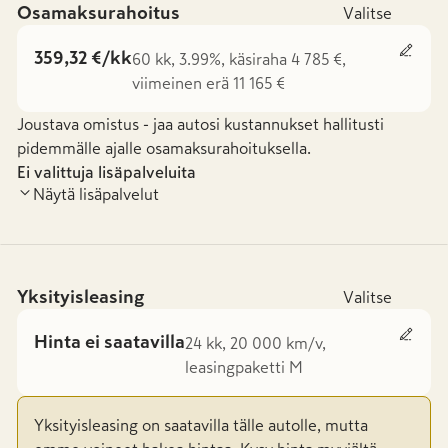
Osamaksurahoitus
Valitse
359,32 €/kk
60 kk, 3.99%, käsiraha 4 785 €,
viimeinen erä 11 165 €
Joustava omistus - jaa autosi kustannukset hallitusti
pidemmälle ajalle osamaksurahoituksella.
Ei valittuja lisäpalveluita
Näytä lisäpalvelut
Yksityisleasing
Valitse
Hinta ei saatavilla
24 kk, 20 000 km/v,
leasingpaketti M
Yksityisleasing on saatavilla tälle autolle, mutta