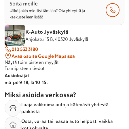
Soita meille
Jäikö jokin mietityttämään? Ota yhteyttä ja
keskustellaan lisää!
K-Auto Jyväskylä
Ahjokatu 15 B, 40320 Jyväskylä
010 533 3180
Avaa osoite Google Mapsissa
Näytä toimipisteen myyjät
Toimipisteen tiedot
Aukioloajat
ma-pe 9-18, la 10-15.
Miksi asioida verkossa?
Laaja valikoima autoja kätevästi yhdestä
paikasta
Osta, varaa tai leasaa auto helposti vaikka
kotisohvalta