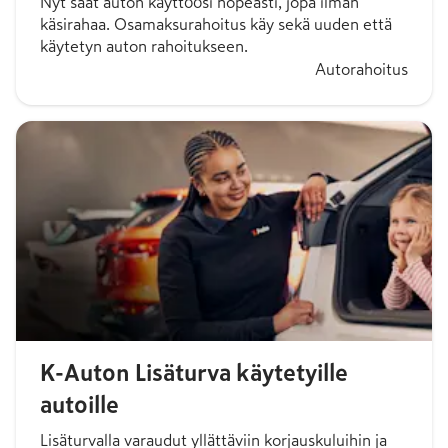
Nyt saat auton käyttöösi nopeasti, jopa ilman
käsirahaa. Osamaksurahoitus käy sekä uuden että
käytetyn auton rahoitukseen.
Autorahoitus
K-Auton Lisäturva käytetyille
autoille
Lisäturvalla varaudut yllättäviin korjauskuluihin ja