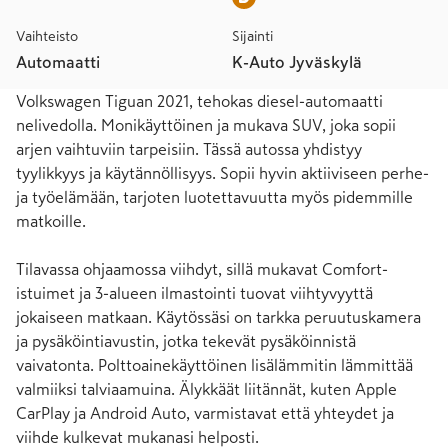
Vaihteisto
Sijainti
Automaatti
K-Auto Jyväskylä
Volkswagen Tiguan 2021, tehokas diesel-automaatti 
nelivedolla. Monikäyttöinen ja mukava SUV, joka sopii 
arjen vaihtuviin tarpeisiin. Tässä autossa yhdistyy 
tyylikkyys ja käytännöllisyys. Sopii hyvin aktiiviseen perhe- 
ja työelämään, tarjoten luotettavuutta myös pidemmille 
matkoille.

Tilavassa ohjaamossa viihdyt, sillä mukavat Comfort-
istuimet ja 3-alueen ilmastointi tuovat viihtyvyyttä 
jokaiseen matkaan. Käytössäsi on tarkka peruutuskamera 
ja pysäköintiavustin, jotka tekevät pysäköinnistä 
vaivatonta. Polttoainekäyttöinen lisälämmitin lämmittää 
valmiiksi talviaamuina. Älykkäät liitännät, kuten Apple 
CarPlay ja Android Auto, varmistavat että yhteydet ja 
viihde kulkevat mukanasi helposti.
