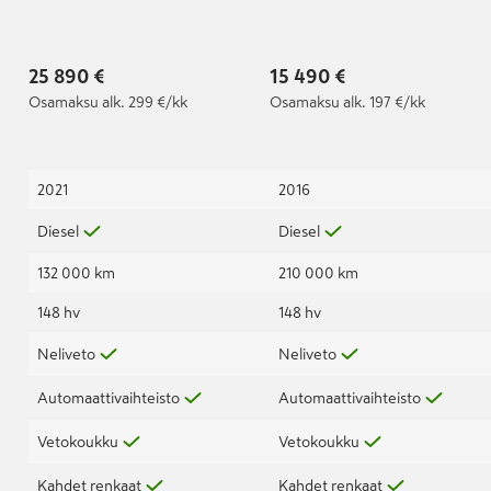
kW 4MOTION DSG-
hv) 4MOTION DSG-
automaatti
automaatti
25 890 €
15 490 €
Osamaksu
alk. 299 €/kk
Osamaksu
alk. 197 €/kk
2021
2016
Diesel
Diesel
132 000 km
210 000 km
148 hv
148 hv
Neliveto
Neliveto
Automaattivaihteisto
Automaattivaihteisto
Vetokoukku
Vetokoukku
Kahdet renkaat
Kahdet renkaat