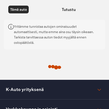
Tutustu
Tämä auto
Yritämme tunnistaa autojen ominaisuudet
automaattisesti, mutta emme aina osu täysin oikeaan.
Tarkista tarvittaessa auton tiedot myyjältä ennen
ostopäätöstä.
K-Auto yrityksenä
Mikä on K-Auto?
Lehdistötiedotteet