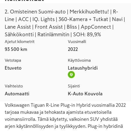
2. Omisteinen Suomi-auto | Merkkihuollettu! | R-
Line | ACC | IQ. Lights | 360-Kamera + Tutkat | Navi |
Lane Assist | Front Assist | Bliss | AppConnect |
Sähkökontti | Ratinlämmitin | SOH: 89,9%
Ajetut kilometrit
Vuosimalli
93 500 km
2022
Vetotapa
Käyttövoima
Etuveto
Lataushybridi
Vaihteisto
Sijainti
Automaatti
K-Auto Kouvola
Volkswagen Tiguan R-Line Plug-in Hybrid vuosimallia 2022 
tarjoaa mukavaa ja tehokasta ajamista etuvetoisella 
voimansiirrolla. Tämä käytetty, valkoinen SUV yhdistää 
arjen käytännöllisyyden ja tyylikkyyden. Plug-in hybridinä 