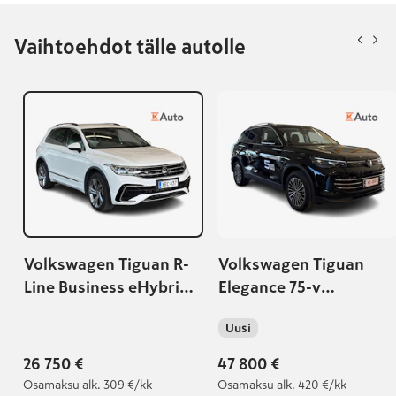
Vaihtoehdot tälle autolle
Volkswagen Tiguan R-
Volkswagen Tiguan
Line Business eHybrid
Elegance 75-v
180 kW DSG-
Juhlamalli eHybrid 150
Uusi
automaatti
kW DSG-automaatti |
Korko 2,49%+kulut |
26 750 €
47 800 €
Osamaksu
alk. 309 €/kk
Osamaksu
alk. 420 €/kk