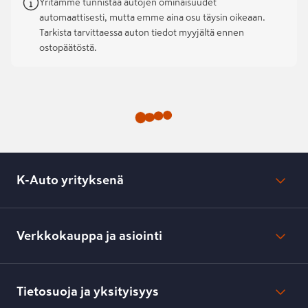
Yritämme tunnistaa autojen ominaisuudet
automaattisesti, mutta emme aina osu täysin oikeaan.
Tarkista tarvittaessa auton tiedot myyjältä ennen
ostopäätöstä.
K-Auto yrityksenä
Mikä on K-Auto?
Lehdistötiedotteet
Verkkokauppa ja asiointi
Toimipisteiden yhteystiedot
Työpaikat
Tilaus- ja toimitusehdot
Kesko.fi
Toimitustavat ja -kulut
Tietosuoja ja yksityisyys
Verkkokaupan peruuttamisilmoitus