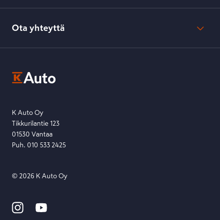
Verkkokaupan peruuttamisohjeet
Evästeasetukset
Usein kysyttyä
Kesko-konsernin verkkoselailurekisteri
Ota yhteyttä
Saavutettavuus
K-Ryhmän evästekäytännöt
K-Auton asiakasrekisterin tietosuojaseloste
Kysymys, palaute tai jokin muu asia mielessä?
EU Data Act
Ota yhteyttä toimipisteeseen tai lähetä viesti lomakkeella.
Etsi toimipiste
Lähetä viesti
K Auto Oy
Tikkurilantie 123
01530 Vantaa
Puh. 010 533 2425
©
2026
K Auto Oy