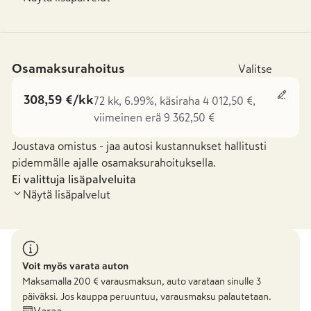
Osamaksurahoitus
Valitse
308,59 €/kk
72 kk, 6.99%, käsiraha 4 012,50 €,
viimeinen erä 9 362,50 €
Joustava omistus - jaa autosi kustannukset hallitusti
pidemmälle ajalle osamaksurahoituksella.
Ei valittuja lisäpalveluita
Näytä lisäpalvelut
Voit myös varata auton
Maksamalla
200
€ varausmaksun, auto varataan sinulle 3
päiväksi. Jos kauppa peruuntuu, varausmaksu palautetaan.
Varaa