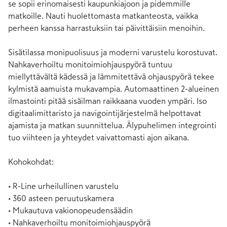
se sopii erinomaisesti kaupunkiajoon ja pidemmille 
matkoille. Nauti huolettomasta matkanteosta, vaikka 
perheen kanssa harrastuksiin tai päivittäisiin menoihin.

Sisätilassa monipuolisuus ja moderni varustelu korostuvat. 
Nahkaverhoiltu monitoimiohjauspyörä tuntuu 
miellyttävältä kädessä ja lämmitettävä ohjauspyörä tekee 
kylmistä aamuista mukavampia. Automaattinen 2-alueinen 
ilmastointi pitää sisäilman raikkaana vuoden ympäri. Iso 
digitaalimittaristo ja navigointijärjestelmä helpottavat 
ajamista ja matkan suunnittelua. Älypuhelimen integrointi 
tuo viihteen ja yhteydet vaivattomasti ajon aikana.

Kohokohdat:

• R-Line urheilullinen varustelu

• 360 asteen peruutuskamera

• Mukautuva vakionopeudensäädin

• Nahkaverhoiltu monitoimiohjauspyörä
