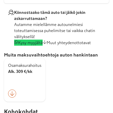
Kiinnostaako tämä auto tai jäikö jokin
askarruttamaan?
Autamme mielellämme autounelmiesi
toteuttamisessa puhelimitse tai vaikka chatin
välityksellä!
Kysy myyjältä
Muut yhteydenottotavat
Muita maksuvaihtoehtoja auton hankintaan
Osamaksurahoitus
Alk. 309 €/kk
Kohokohdat