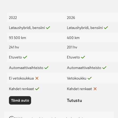
2022
2026
Lataushybridi, bensiini
Lataushybridi, bensiini
93 500 km
400 km
241 hv
201 hv
Etuveto
Etuveto
Automaattivaihteisto
Automaattivaihteisto
Ei vetokoukkua
Vetokoukku
Kahdet renkaat
Kahdet renkaat
Tutustu
Tämä auto