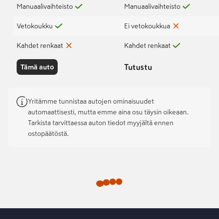
Manuaalivaihteisto
Manuaalivaihteisto
Vetokoukku
Ei vetokoukkua
Kahdet renkaat
Kahdet renkaat
Tutustu
Tämä auto
Yritämme tunnistaa autojen ominaisuudet
automaattisesti, mutta emme aina osu täysin oikeaan.
Tarkista tarvittaessa auton tiedot myyjältä ennen
ostopäätöstä.