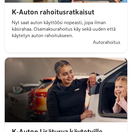
K-Auton rahoitusratkaisut
Nyt saat auton käyttöösi nopeasti, jopa ilman
käsirahaa. Osamaksurahoitus käy sekä uuden että
käytetyn auton rahoitukseen.
Autorahoitus
K-Auton Lisäturva käytetyille