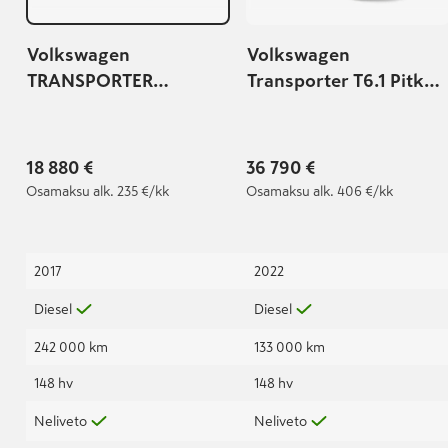
Volkswagen
Volkswagen
TRANSPORTER
Transporter T6.1 Pitkä
umpipakettiauto pitkä
2,0 TDI 110 kW 4Motion
2,0 TDI 110 kW 4Motion
18 880 €
36 790 €
Osamaksu
alk. 235 €/kk
Osamaksu
alk. 406 €/kk
2017
2022
Diesel
Diesel
242 000 km
133 000 km
148 hv
148 hv
Neliveto
Neliveto