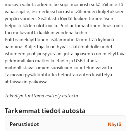
mukava valinta arkeen. Se sopii mainiosti sekä töihin että 
vapaa-ajalle, esimerkiksi harrastusvälineiden kuljetukseen 
ympäri vuoden. Sisätilasta löydät kaiken tarpeellisen 
helposti käden ulottuvilla. Puoliautomaattinen ilmastointi 
tuo mukavuutta kaikkiin vuodenaikoihin. 
Polttoainekäyttöinen lisälämmitin lämmittää kylminä 
aamuina. Kuljettajalla on hyvät säätömahdollisuudet 
istuimeen ja ohjauspyörään, jotta ajoasento on miellyttävä 
pidemmilläkin matkoilla. Radio ja USB-liitäntä 
mahdollistavat omien suosikkien kuuntelun vaivatta. 
Takaosan pysäköintitutka helpottaa auton käsittelyä 
ahtaissakin paikoissa.
Tekoälyn tuottama esittely autosta
Tarkemmat tiedot autosta
Perustiedot
Näytä