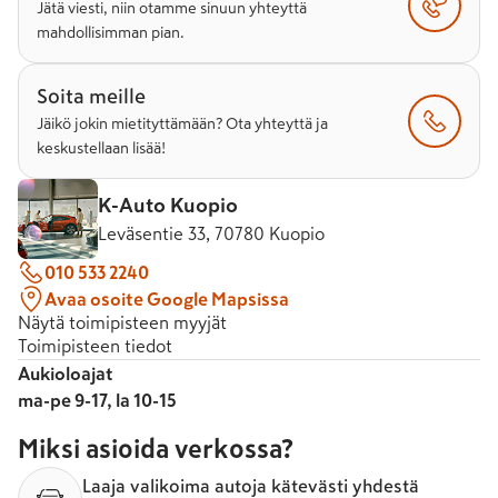
Jätä viesti, niin otamme sinuun yhteyttä
mahdollisimman pian.
Soita meille
Jäikö jokin mietityttämään? Ota yhteyttä ja
keskustellaan lisää!
K-Auto Kuopio
Leväsentie 33, 70780 Kuopio
010 533 2240
Avaa osoite Google Mapsissa
Näytä toimipisteen myyjät
Toimipisteen tiedot
Aukioloajat
ma-pe 9-17, la 10-15
Miksi asioida verkossa?
Laaja valikoima autoja kätevästi yhdestä