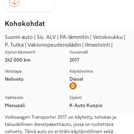
Kohokohdat
Suomi-auto | Sis. ALV | PA-lämmitin | Vetokoukku |
P. Tutka | Vakionopeudensäädin | Ilmastointi |
Ajetut kilometrit
Vuosimalli
242 000 km
2017
Vetotapa
Käyttövoima
Neliveto
Diesel
Vaihteisto
Sijainti
Manuaali
K-Auto Kuopio
Volkswagen Transporter 2017 on käytetty, tehokas ja 
taloudellinen dieselpakettiauto, jossa on luotettava 
neliveto. Tämä auto on erittäin käytännöllinen sekä 