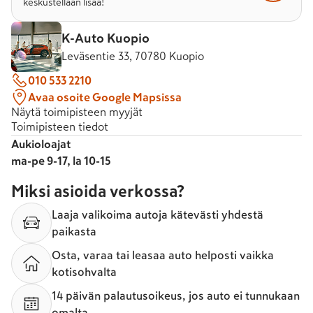
keskustellaan lisää!
K-Auto Kuopio
Leväsentie 33, 70780 Kuopio
010 533 2210
Avaa osoite Google Mapsissa
Näytä toimipisteen myyjät
Toimipisteen tiedot
Aukioloajat
ma-pe 9-17, la 10-15
Miksi asioida verkossa?
Laaja valikoima autoja kätevästi yhdestä
paikasta
Osta, varaa tai leasaa auto helposti vaikka
kotisohvalta
14 päivän palautusoikeus, jos auto ei tunnukaan
omalta