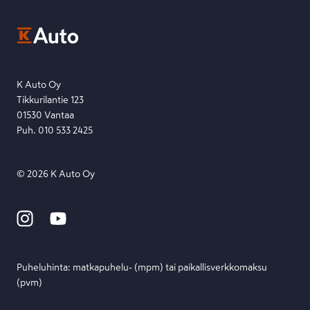
Kysymys, palaute tai jokin muu asia mielessä?
EU Data Act
Ota yhteyttä toimipisteeseen tai lähetä viesti lomakkeella.
Etsi toimipiste
Lähetä viesti
K Auto Oy
Tikkurilantie 123
01530 Vantaa
Puh. 010 533 2425
©
2026
K Auto Oy
Puheluhinta: matka­puhelu- (mpm) tai paikallis­verkko­maksu
(pvm)