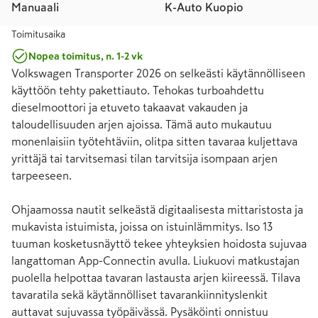
Manuaali
K-Auto Kuopio
Toimitusaika
Nopea toimitus, n. 1-2 vk
Volkswagen Transporter 2026 on selkeästi käytännölliseen 
käyttöön tehty pakettiauto. Tehokas turboahdettu 
dieselmoottori ja etuveto takaavat vakauden ja 
taloudellisuuden arjen ajoissa. Tämä auto mukautuu 
monenlaisiin työtehtäviin, olitpa sitten tavaraa kuljettava 
yrittäjä tai tarvitsemasi tilan tarvitsija isompaan arjen 
tarpeeseen.

Ohjaamossa nautit selkeästä digitaalisesta mittaristosta ja 
mukavista istuimista, joissa on istuinlämmitys. Iso 13 
tuuman kosketusnäyttö tekee yhteyksien hoidosta sujuvaa 
langattoman App-Connectin avulla. Liukuovi matkustajan 
puolella helpottaa tavaran lastausta arjen kiireessä. Tilava 
tavaratila sekä käytännölliset tavarankiinnityslenkit 
auttavat sujuvassa työpäivässä. Pysäköinti onnistuu 