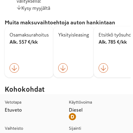
välityksellä!
Kysy myyjältä
Muita maksuvaihtoehtoja auton hankintaan
Osamaksurahoitus
Yksityisleasing
Etsitkö työsuhd
Alk. 557 €/kk
Alk. 785 €/kk
Kohokohdat
Vetotapa
Käyttövoima
Etuveto
Diesel
Vaihteisto
Sijainti