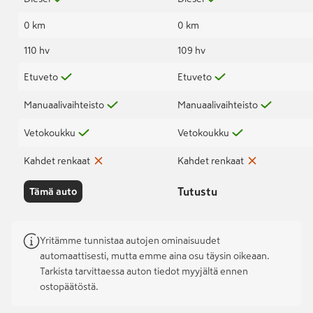
0 km
0 km
110 hv
109 hv
Etuveto
Etuveto
Manuaalivaihteisto
Manuaalivaihteisto
Vetokoukku
Vetokoukku
Kahdet renkaat
Kahdet renkaat
Tutustu
Tämä auto
Yritämme tunnistaa autojen ominaisuudet
automaattisesti, mutta emme aina osu täysin oikeaan.
Tarkista tarvittaessa auton tiedot myyjältä ennen
ostopäätöstä.