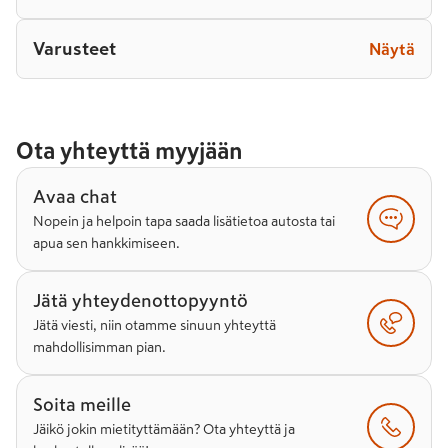
Varusteet
Näytä
Ota yhteyttä myyjään
Avaa chat
Nopein ja helpoin tapa saada lisätietoa autosta tai
apua sen hankkimiseen.
Jätä yhteydenottopyyntö
Jätä viesti, niin otamme sinuun yhteyttä
mahdollisimman pian.
Soita meille
Jäikö jokin mietityttämään? Ota yhteyttä ja