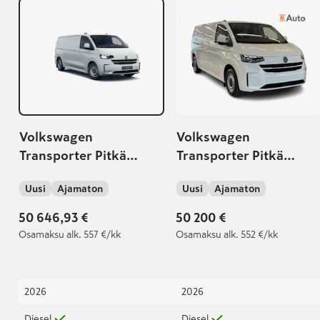
Volkswagen
Volkswagen
Transporter Pitkä
Transporter Pitkä
umpipakettiauto 2,0
umpipakettiauto 2,0
Uusi
Ajamaton
Uusi
Ajamaton
TDI 81kW, Manuaali
TDI 81 kW, Manuaali |
Takuu 5 v / 200 000 km
50 646,93 €
50 200 €
Osamaksu
alk. 557 €/kk
Osamaksu
alk. 552 €/kk
2026
2026
Diesel
Diesel