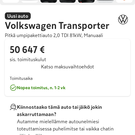
Uusi auto
Volkswagen
Transporter
Pitkä umpipakettiauto 2,0 TDI 81kW, Manuaali
50 647 €
sis. toimituskulut
Katso maksuvaihtoehdot
Toimitusaika
Nopea toimitus, n. 1-2 vk
Kiinnostaako tämä auto tai jäikö jokin
askarruttamaan?
Autamme mielellämme autounelmiesi
toteuttamisessa puhelimitse tai vaikka chatin