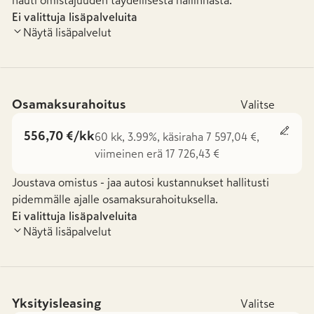
nauti omistajuuden täydellisestä hallinnasta.
Ei valittuja lisäpalveluita
Näytä lisäpalvelut
Osamaksurahoitus
Valitse
556,70 €/kk
60 kk, 3.99%, käsiraha 7 597,04 €,
viimeinen erä 17 726,43 €
Joustava omistus - jaa autosi kustannukset hallitusti
pidemmälle ajalle osamaksurahoituksella.
Ei valittuja lisäpalveluita
Näytä lisäpalvelut
Yksityisleasing
Valitse