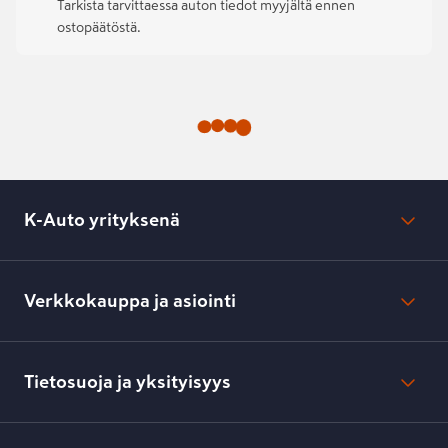
Tarkista tarvittaessa auton tiedot myyjältä ennen
ostopäätöstä.
K-Auto yrityksenä
Mikä on K-Auto?
Lehdistötiedotteet
Verkkokauppa ja asiointi
Toimipisteiden yhteystiedot
Työpaikat
Tilaus- ja toimitusehdot
Kesko.fi
Toimitustavat ja -kulut
Tietosuoja ja yksityisyys
Verkkokaupan peruuttamisilmoitus
Verkkokaupan peruuttamisohjeet
Evästeasetukset
Usein kysyttyä