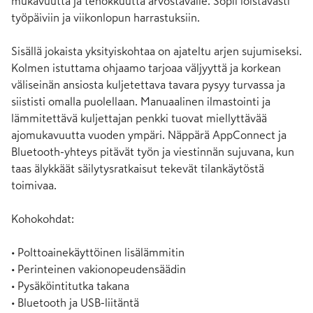
mukavuutta ja tehokkuutta arvostavalle. Sopii loistavasti 
työpäiviin ja viikonlopun harrastuksiin.

Sisällä jokaista yksityiskohtaa on ajateltu arjen sujumiseksi. 
Kolmen istuttama ohjaamo tarjoaa väljyyttä ja korkean 
väliseinän ansiosta kuljetettava tavara pysyy turvassa ja 
siististi omalla puolellaan. Manuaalinen ilmastointi ja 
lämmitettävä kuljettajan penkki tuovat miellyttävää 
ajomukavuutta vuoden ympäri. Näppärä AppConnect ja 
Bluetooth-yhteys pitävät työn ja viestinnän sujuvana, kun 
taas älykkäät säilytysratkaisut tekevät tilankäytöstä 
toimivaa.

Kohokohdat:

• Polttoainekäyttöinen lisälämmitin

• Perinteinen vakionopeudensäädin

• Pysäköintitutka takana

• Bluetooth ja USB-liitäntä
