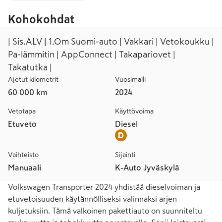
Kohokohdat
| Sis.ALV | 1.Om Suomi-auto | Vakkari | Vetokoukku |
Pa-lämmitin | AppConnect | Takapariovet |
Takatutka |
Ajetut kilometrit
Vuosimalli
60 000 km
2024
Vetotapa
Käyttövoima
Etuveto
Diesel
Vaihteisto
Sijainti
Manuaali
K-Auto Jyväskylä
Volkswagen Transporter 2024 yhdistää dieselvoiman ja 
etuvetoisuuden käytännölliseksi valinnaksi arjen 
kuljetuksiin. Tämä valkoinen pakettiauto on suunniteltu 