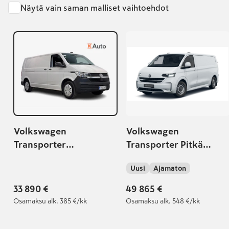
Näytä vain saman malliset vaihtoehdot
Volkswagen
Volkswagen
Transporter
Transporter Pitkä
umpipakettiauto Pitkä
umpipakettiauto 2,0
Uusi
Ajamaton
2,0 TDI 81 kW, Der
TDI 81 kW, Manuaali
Klassiker
33 890 €
49 865 €
Osamaksu
alk. 385 €/kk
Osamaksu
alk. 548 €/kk