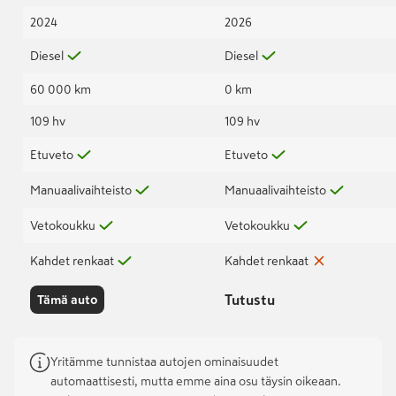
2024
2026
Diesel
Diesel
60 000 km
0 km
109 hv
109 hv
Etuveto
Etuveto
Manuaalivaihteisto
Manuaalivaihteisto
Vetokoukku
Vetokoukku
Kahdet renkaat
Kahdet renkaat
Tutustu
Tämä auto
Yritämme tunnistaa autojen ominaisuudet
automaattisesti, mutta emme aina osu täysin oikeaan.