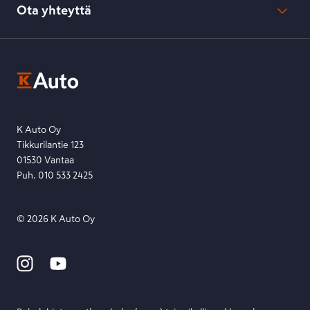
Kesko-konsernin verkkoselailurekisteri
Ota yhteyttä
Saavutettavuus
K-Ryhmän evästekäytännöt
K-Auton asiakasrekisterin tietosuojaseloste
Kysymys, palaute tai jokin muu asia mielessä?
EU Data Act
Ota yhteyttä toimipisteeseen tai lähetä viesti lomakkeella.
Etsi toimipiste
Lähetä viesti
K Auto Oy
Tikkurilantie 123
01530 Vantaa
Puh. 010 533 2425
©
2026
K Auto Oy