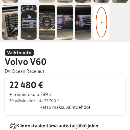
+
Vaihtoauto
Volvo
V60
D4 Ocean Race aut
22 480 €
+ toimistokulu 299 €
30 päivän alin hinta 22 700 €
Katso maksuvaihtoehdot
Kiinnostaako tämä auto tai jäikö jokin