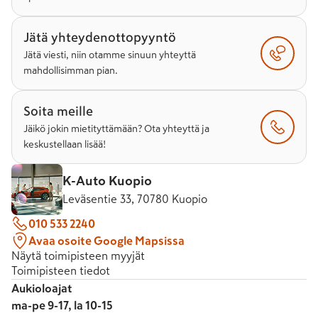
Jätä yhteydenottopyyntö
Jätä viesti, niin otamme sinuun yhteyttä
mahdollisimman pian.
Soita meille
Jäikö jokin mietityttämään? Ota yhteyttä ja
keskustellaan lisää!
K-Auto Kuopio
Leväsentie 33, 70780 Kuopio
010 533 2240
Avaa osoite Google Mapsissa
Näytä toimipisteen myyjät
Toimipisteen tiedot
Aukioloajat
ma-pe 9-17, la 10-15