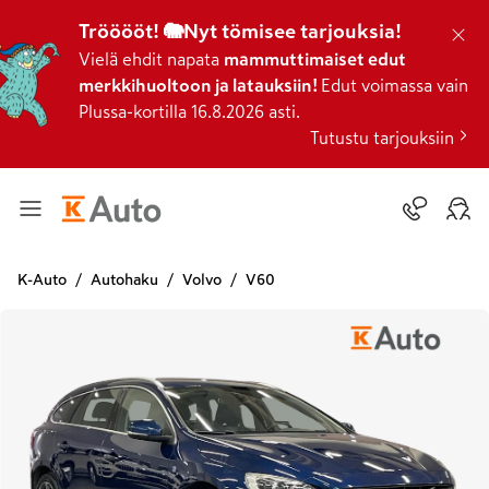
Trööööt! 🐘Nyt tömisee tarjouksia!
Vielä ehdit napata
mammuttimaiset edut
merkkihuoltoon ja latauksiin!
Edut voimassa vain
Plussa-kortilla 16.8.2026 asti.
Tutustu tarjouksiin
K-Auto
Autohaku
Volvo
V60