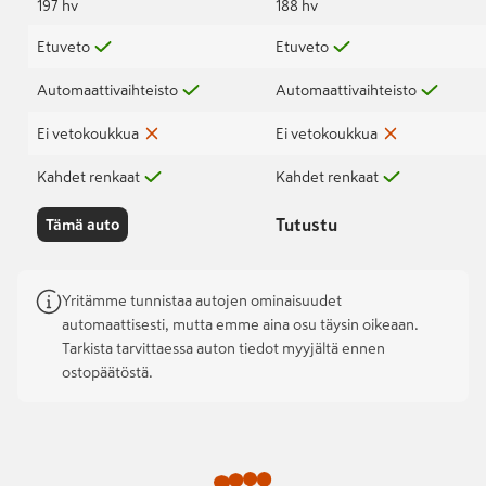
197 hv
188 hv
Etuveto
Etuveto
Automaattivaihteisto
Automaattivaihteisto
Ei vetokoukkua
Ei vetokoukkua
Kahdet renkaat
Kahdet renkaat
Tutustu
Tämä auto
Yritämme tunnistaa autojen ominaisuudet
automaattisesti, mutta emme aina osu täysin oikeaan.
Tarkista tarvittaessa auton tiedot myyjältä ennen
ostopäätöstä.