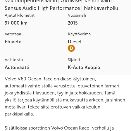
Vakionopeudensäädin | Aktiiviset Xenon valot |
Sensus Audio High Performance | Nahkaverhoilu
Ajetut kilometrit
Vuosimalli
97 000 km
2015
Vetotapa
Käyttövoima
Etuveto
Diesel
Vaihteisto
Sijainti
Automaatti
K-Auto Kuopio
Volvo V60 Ocean Race on dieselkäyttöinen, 
automaattivaihteistolla varustettu, etuvetoinen farmari, 
joka yhdistää tilavuuden, tyylin ja tehokkuuden. Tämä 
yksilö tarjoaa käytännöllistä mukavuutta arkeen, ja sininen 
metalliväri tekee siitä erottuvan vaikka koulun 
parkkipaikalla.

Sisätiloissa sporttinen Volvo Ocean Race -verhoilu ja 