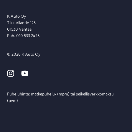
Lähetä viesti
K Auto Oy
Tikkurilantie 123
01530 Vantaa
Puh. 010 533 2425
©
2026
K Auto Oy
Puheluhinta: matka­puhelu- (mpm) tai paikallis­verkko­maksu
(pvm)