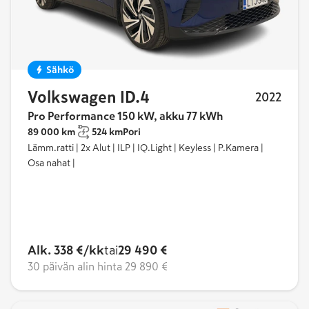
Sähkö
Volkswagen ID.4
2022
Pro Performance 150 kW, akku 77 kWh
89 000 km
524 km
Pori
Lämm.ratti | 2x Alut | ILP | IQ.Light | Keyless | P.Kamera |
Osa nahat |
Alk. 338 €/kk
tai
29 490 €
30 päivän alin hinta
29 890 €