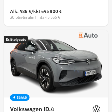
Alk. 486 €/kk
tai
43 900 €
30 päivän alin hinta
45 565 €
Esittelyauto
Sähkö
Volkswagen ID.4