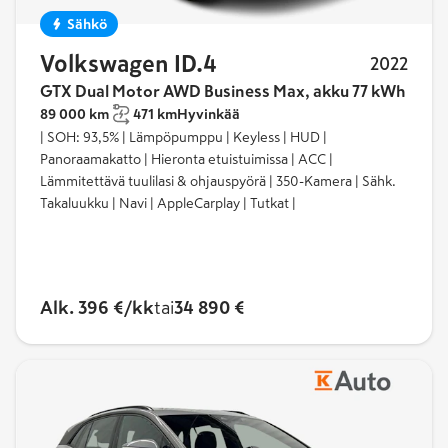
Sähkö
Volkswagen ID.4
2022
GTX Dual Motor AWD Business Max, akku 77 kWh
89 000 km
471 km
Hyvinkää
| SOH: 93,5% | Lämpöpumppu | Keyless | HUD |
Panoraamakatto | Hieronta etuistuimissa | ACC |
Lämmitettävä tuulilasi & ohjauspyörä | 350-Kamera | Sähk.
Takaluukku | Navi | AppleCarplay | Tutkat |
Alk. 396 €/kk
tai
34 890 €