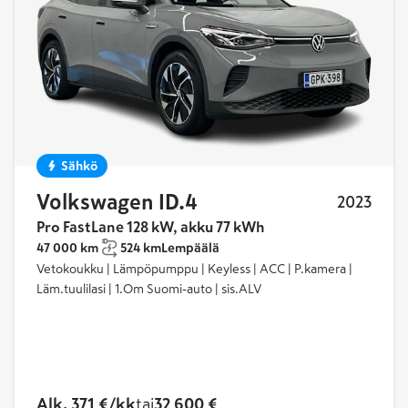
Sähkö
Volkswagen ID.4
2023
Pro FastLane 128 kW, akku 77 kWh
47 000 km
524 km
Lempäälä
Vetokoukku | Lämpöpumppu | Keyless | ACC | P.kamera |
Läm.tuulilasi | 1.Om Suomi-auto | sis.ALV
Alk. 371 €/kk
tai
32 600 €