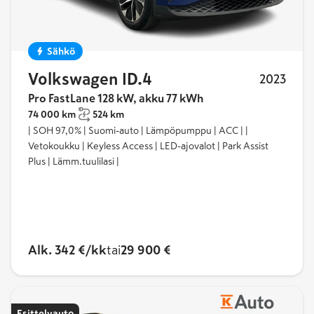
Sähkö
Volkswagen ID.4
2023
Pro FastLane 128 kW, akku 77 kWh
74 000 km
524 km
| SOH 97,0% | Suomi-auto | Lämpöpumppu | ACC | |
Vetokoukku | Keyless Access | LED-ajovalot | Park Assist
Plus | Lämm.tuulilasi |
Alk. 342 €/kk
tai
29 900 €
Esittelyauto