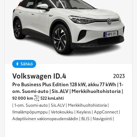
Sähkö
Volkswagen ID.4
2023
Pro Business Plus Edition 128 kW, akku 77 kWh | 1-
om. Suomi-auto | Sis.ALV | Merkkihuoltohistoria |
92 000 km
522 km
Lahti
| 1-om. Suomi-auto | Sis.ALV | Merkkihuoltohistoria |
Ilmalämpöpumppu | Vetokoukku | Keyless | AppConnect |
Adaptiivinen vakionopeudensäädin | BLIS | Navigointi |