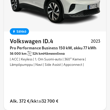
Sähkö
Volkswagen ID.4
2023
Pro Performance Business 150 kW, akku 77 kWh
56 000 km
524 km
Hämeenlinna
| ACC | Keyless | 1. Om Suomi-auto | 360° Kamera |
Lämpöpumppu | Navi | Side Assist | Appconnect |
Alk. 372 €/kk
tai
32 700 €