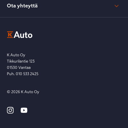
Kesko-konsernin verkkoselailurekisteri
Ota yhteyttä
Saavutettavuus
K-Ryhmän evästekäytännöt
K-Auton asiakasrekisterin tietosuojaseloste
Kysymys, palaute tai jokin muu asia mielessä?
EU Data Act
Ota yhteyttä toimipisteeseen tai lähetä viesti lomakkeella.
Etsi toimipiste
Lähetä viesti
K Auto Oy
Tikkurilantie 123
01530 Vantaa
Puh. 010 533 2425
©
2026
K Auto Oy