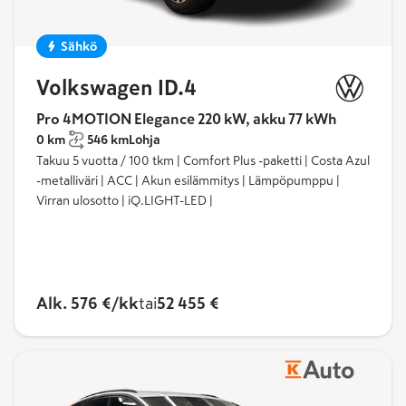
Sähkö
Volkswagen ID.4
Pro 4MOTION Elegance 220 kW, akku 77 kWh
0 km
546 km
Lohja
Takuu 5 vuotta / 100 tkm | Comfort Plus -paketti | Costa Azul
-metalliväri | ACC | Akun esilämmitys | Lämpöpumppu |
Virran ulosotto | iQ.LIGHT-LED |
Alk. 576 €/kk
tai
52 455 €