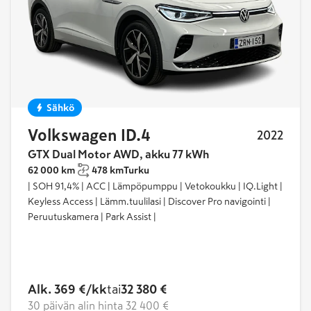
Sähkö
Volkswagen ID.4
2022
GTX Dual Motor AWD, akku 77 kWh
62 000 km
478 km
Turku
| SOH 91,4% | ACC | Lämpöpumppu | Vetokoukku | IQ.Light |
Keyless Access | Lämm.tuulilasi | Discover Pro navigointi |
Peruutuskamera | Park Assist |
Alk. 369 €/kk
tai
32 380 €
30 päivän alin hinta
32 400 €