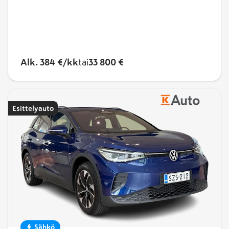
Alk. 384 €/kk
tai
33 800 €
Esittelyauto
Sähkö