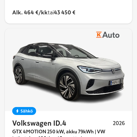
Alk. 464 €/kk
tai
43 450 €
Sähkö
Volkswagen ID.4
2026
GTX 4MOTION 250 kW, akku 79kWh | VW