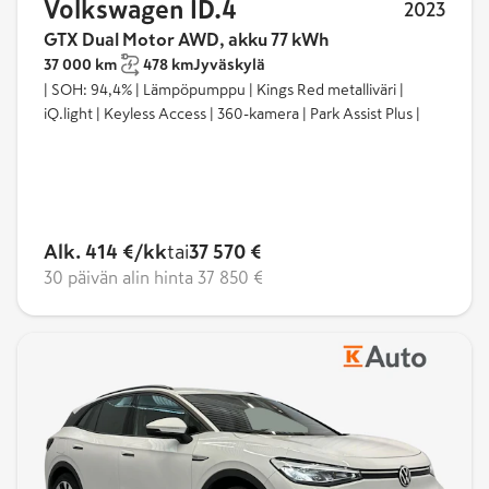
Volkswagen ID.4
2023
GTX Dual Motor AWD, akku 77 kWh
37 000 km
478 km
Jyväskylä
| SOH: 94,4% | Lämpöpumppu | Kings Red metalliväri |
iQ.light | Keyless Access | 360-kamera | Park Assist Plus |
Alk. 414 €/kk
tai
37 570 €
30 päivän alin hinta
37 850 €