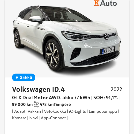
Sähkö
Volkswagen ID.4
2022
GTX Dual Motor AWD, akku 77 kWh | SOH: 91,1% |
99 000 km
478 km
Tampere
| Adapt. Vakkari | Vetokoukku | iQ-Lights | Lämpöpumppu |
Kamera | Navi | App-Connect |