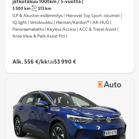
jatkotakuu 100tkm / 5-vuotta |
5 500 km
513 km
ILP & Akuston esilämmitys | Hierovat Top Sport -istuimet |
IQ.light | Vetokoukku | Harman/Kardon® | AR-HUD |
Panoraamakatto | Keyless Access | ACC & Travel Assist |
Area View & Park Assist Pro |
Alk. 556 €/kk
tai
53 990 €