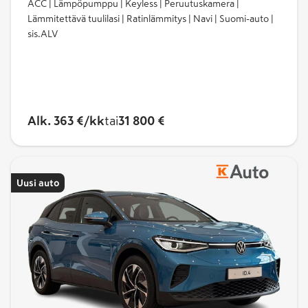
ACC | Lämpöpumppu | Keyless | Peruutuskamera |
Lämmitettävä tuulilasi | Ratinlämmitys | Navi | Suomi-auto |
sis.ALV
Alk. 363 €/kk
tai
31 800 €
Uusi auto