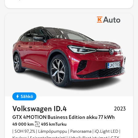
Sähkö
Volkswagen ID.4
2023
GTX 4MOTION Business Edition akku 77 kWh
49 000 km
495 km
Turku
| SOH 97,2% | Lämpöpumppu | Panoraama | iQ.Light LED |