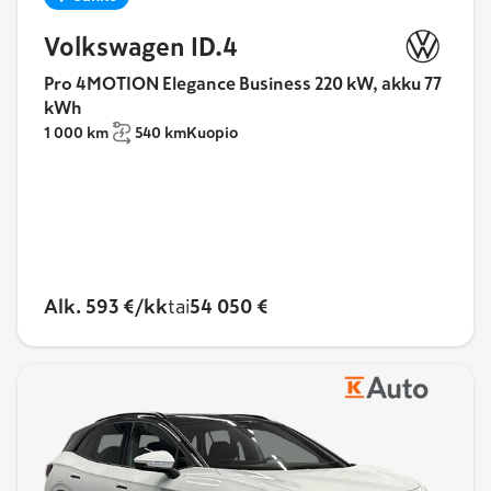
Volkswagen ID.4
Pro 4MOTION Elegance Business 220 kW, akku 77
kWh
1 000 km
540 km
Kuopio
Alk. 593 €/kk
tai
54 050 €