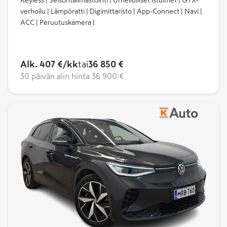
Keyless | Seisontailmastointi | Urheilulliset istuimet | GTX-
verhoilu | Lämpöratti | Digimittaristo | App-Connect | Navi |
ACC | Peruutuskamera |
Alk. 407 €/kk
tai
36 850 €
30 päivän alin hinta
36 900 €