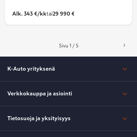
Alk. 343 €/kk
tai
29 990 €
Sivu 1 / 5
K-Auto yrityksenä
Mikä on K-Auto?
Lehdistötiedotteet
Verkkokauppa ja asiointi
Toimipisteiden yhteystiedot
Työpaikat
Tilaus- ja toimitusehdot
Kesko.fi
Toimitustavat ja -kulut
Tietosuoja ja yksityisyys
Verkkokaupan peruuttamisilmoitus
Verkkokaupan peruuttamisohjeet
Evästeasetukset
Usein kysyttyä