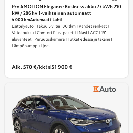
Pro 4MOTION Elegance Business akku 77 kWh 210
kW / 286 hv 1-vaihteinen automaatt
4 000 km
Automaatti
Lahti
Esittelyauto I Takuu 5 v. tai 100 tkm I Kahdet renkaat I
Vetokoukku I Comfort Plus- paketti I Navi I ACC I 19"
aluvanteet I Peruutuskamera I Tutkat edessä ja takana I
Lämpöpumppu I jne.
Alk. 570 €/kk
tai
51 900 €