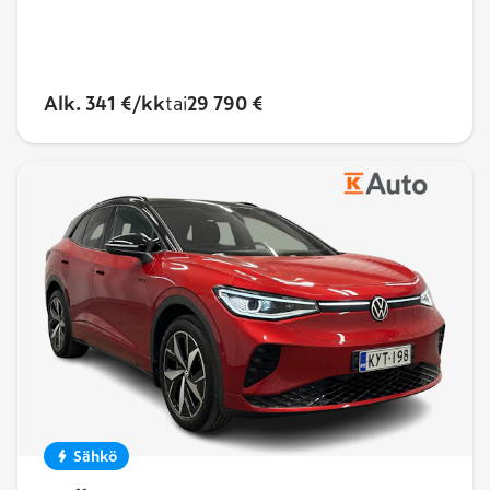
Alk. 341 €/kk
tai
29 790 €
Sähkö