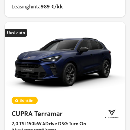
Leasinghinta
989 €/kk
Uusi auto
Bensiini
CUPRA Terramar
2,0 TSI 150kW 4Drive DSG Turn On
0 km
Automaatti
Vantaa