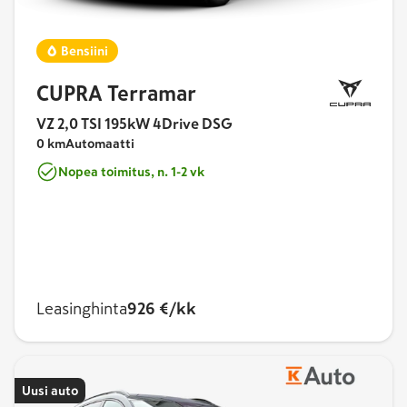
Bensiini
CUPRA Terramar
VZ 2,0 TSI 195kW 4Drive DSG
0 km
Automaatti
Nopea toimitus, n. 1-2 vk
Leasinghinta
926 €/kk
Uusi auto