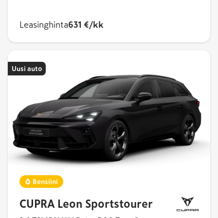
Leasinghinta
631 €/kk
Uusi auto
Bensiini
CUPRA Leon Sportstourer