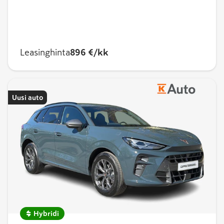
Leasinghinta
896 €/kk
Uusi auto
Hybridi