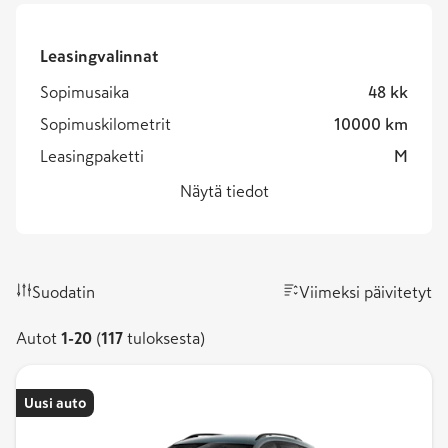
Leasingvalinnat
Sopimusaika
48
kk
Sopimuskilometrit
10000
km
Leasingpaketti
M
Näytä tiedot
Suodatin
Viimeksi päivitetyt
Autot
Autot
1
-
20
(
117
tuloksesta)
1-
20.
Tuloksia
Uusi auto
yhteensä
117