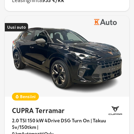
Leasinghinta
935 €/kk
Uusi auto
Bensiini
CUPRA Terramar
2.0 TSI 150 kW 4Drive DSG Turn On | Takuu
5v/150tkm |
0 km
Automaatti
Oulu