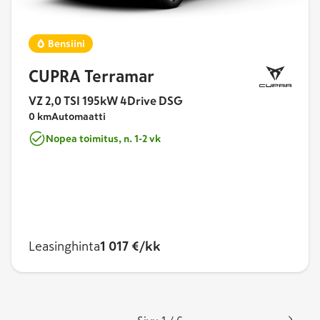
Bensiini
CUPRA Terramar
VZ 2,0 TSI 195kW 4Drive DSG
0 km
Automaatti
Nopea toimitus, n. 1-2 vk
Leasinghinta
1 017 €/kk