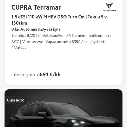
CUPRA Terramar
1.5 eTSI 110 kW MHEV DSG Turn On | Takuu 5 v
150tkm
0 km
Automaatti
Jyväskylä
Toimitus 8/2026 | Vetokoukku | PA toiminen lisälämmitin |
ACC | Verotusarvo: Vapaa autoetu 835€ / kk, käyttöetu
655€ /kk
Leasinghinta
691 €/kk
Uusi auto