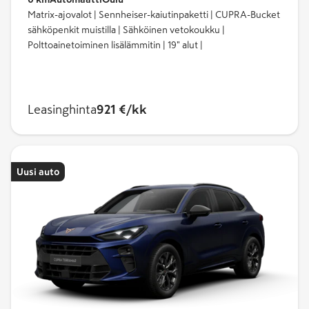
Matrix-ajovalot | Sennheiser-kaiutinpaketti | CUPRA-Bucket
sähköpenkit muistilla | Sähköinen vetokoukku |
Polttoainetoiminen lisälämmitin | 19" alut |
Leasinghinta
921 €/kk
Uusi auto