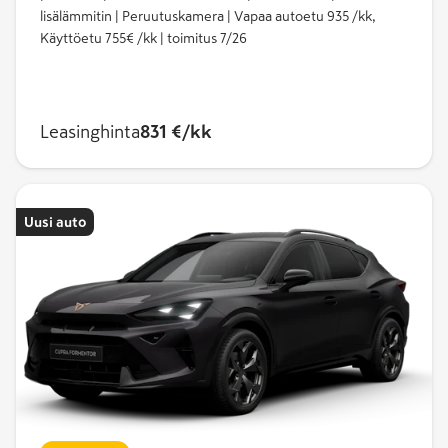
lisälämmitin | Peruutuskamera | Vapaa autoetu 935 /kk,
Käyttöetu 755€ /kk | toimitus 7/26
Leasinghinta
831 €/kk
Uusi auto