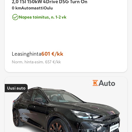
2,0 TSI 150kW 4Drive DSG Turn On
0 km
Automaatti
Oulu
Nopea toimitus, n. 1-2 vk
Leasinghinta
601 €/kk
Norm. hinta
esim. 657 €/kk
Uusi auto