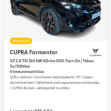
Bensiini
CUPRA Formentor
VZ 2.0 TSI 245 kW 4Drive DSG Turn On | Takuu
5v/150tkm
0 km
Automaatti
Oulu
333hv neliveto | Sennheiser-kaiutinpaketti | 19" Copper
alumiinivanteet | Sähköisesti esiinvapautettava vetokoukku
| CUPRA Bucket- sähköpenkit muistilla |