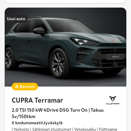
Uusi auto
Bensiini
CUPRA Terramar
2.0 TSI 150 kW 4Drive DSG Turn On | Takuu
5v/150tkm
0 km
Automaatti
Jyväskylä
| Neliveto | Sähköiset etuistuimet | Vetokoukku | Polttoaine