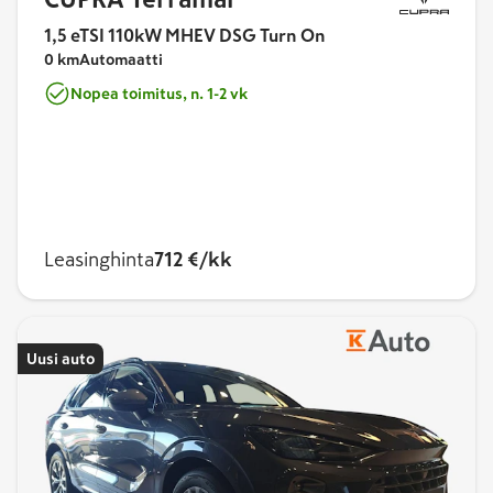
1,5 eTSI 110kW MHEV DSG Turn On
0 km
Automaatti
Nopea toimitus, n. 1-2 vk
Leasinghinta
712 €/kk
Uusi auto