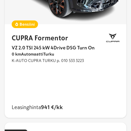
Bensiini
CUPRA Formentor
VZ 2.0 TSI 245 kW 4Drive DSG Turn On
0 km
Automaatti
Turku
K-AUTO CUPRA TURKU p. 010 533 3223
Leasinghinta
941 €/kk