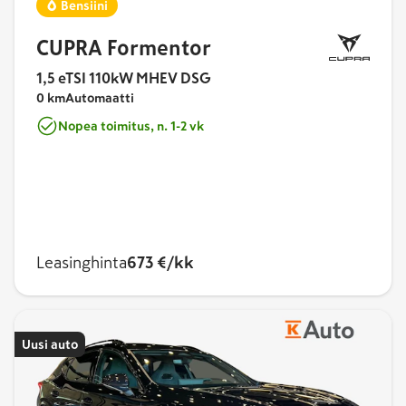
Bensiini
CUPRA Formentor
1,5 eTSI 110kW MHEV DSG
0 km
Automaatti
Nopea toimitus, n. 1-2 vk
Leasinghinta
673 €/kk
Uusi auto