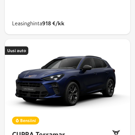
Leasinghinta
918 €/kk
Uusi auto
Bensiini
CUPRA Terramar