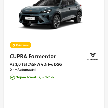
Bensiini
CUPRA Formentor
VZ 2,0 TSI 245kW 4Drive DSG
0 km
Automaatti
Nopea toimitus, n. 1-2 vk