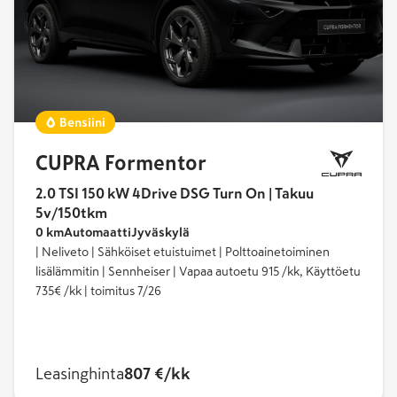
Bensiini
CUPRA Formentor
2.0 TSI 150 kW 4Drive DSG Turn On | Takuu
5v/150tkm
0 km
Automaatti
Jyväskylä
| Neliveto | Sähköiset etuistuimet | Polttoainetoiminen
lisälämmitin | Sennheiser | Vapaa autoetu 915 /kk, Käyttöetu
735€ /kk | toimitus 7/26
Leasinghinta
807 €/kk