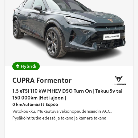
Hybridi
CUPRA Formentor
1.5 eTSI 110 kW MHEV DSG Turn On | Takuu 5v tai
150 000km |Heti ajoon |
0 km
Automaatti
Espoo
Vetokoukku, Mukautuva vakionopeudensäädin ACC,
Pysäköintitutka edessä ja takana ja kamera takana