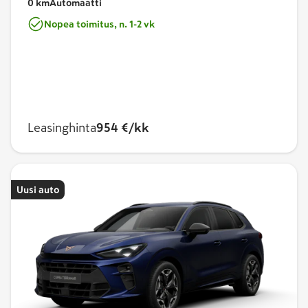
0 km
Automaatti
Nopea toimitus, n. 1-2 vk
Leasinghinta
954 €/kk
Uusi auto