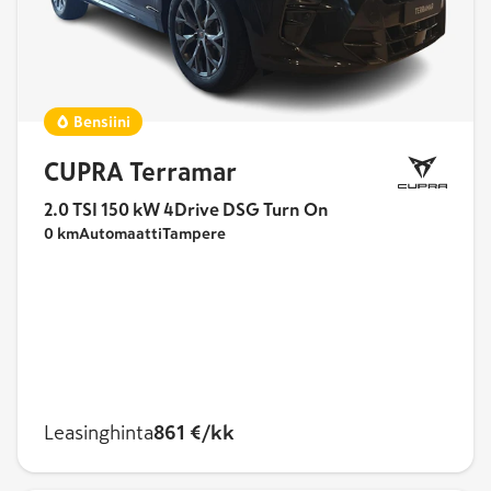
Bensiini
CUPRA Terramar
2.0 TSI 150 kW 4Drive DSG Turn On
0 km
Automaatti
Tampere
Leasinghinta
861 €/kk