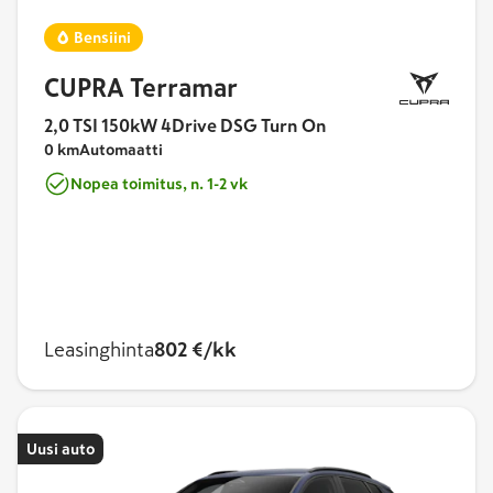
Bensiini
CUPRA Terramar
2,0 TSI 150kW 4Drive DSG Turn On
0 km
Automaatti
Nopea toimitus, n. 1-2 vk
Leasinghinta
802 €/kk
Uusi auto