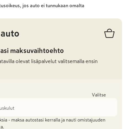
tusoikeus, jos auto ei tunnukaan omalta
 auto
masi maksuvaihtoehto
avilla olevat lisäpalvelut valitsemalla ensin
Valitse
tuskulut
ia - maksa autostasi kerralla ja nauti omistajuuden
ta.