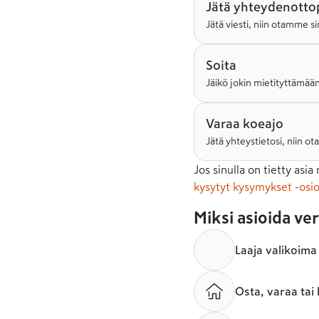
Jätä yhteydenotto
Jätä viesti, niin otamme 
Soita
Jäikö jokin mietityttämään
Varaa koeajo
Jätä yhteystietosi, niin 
Jos sinulla on tietty asia
kysytyt kysymykset -osio
Miksi asioida ve
Laaja valikoima
Osta, varaa tai