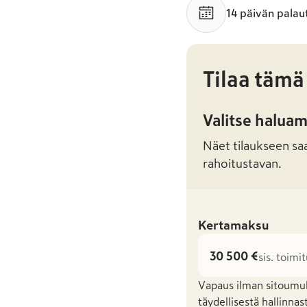
14 päivän palau
Tilaa tämä
Valitse halua
Näet tilaukseen saat
rahoitustavan.
Kertamaksu
30 500 €
sis. toimi
Vapaus ilman sitoumuks
täydellisestä hallinnas