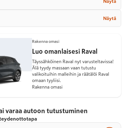
Näytä
Näytä
Rakenna omasi
Luo omanlaisesi Raval
Täyssähköinen Raval nyt varusteltavissa!
Älä tyydy massaan vaan tutustu
valikoituihin malleihin ja räätälöi Raval
omaan tyyliisi.
Rakenna omasi
 tai varaa autoon tutustuminen
hteydenottotapa