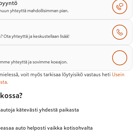
pyyntö
sinuun yhteyttä mahdollisimman pian.
? Ota yhteyttä ja keskustellaan lisää!
otamme yhteyttä ja sovimme koeajon.
 mielessä, voit myös tarkisaa löytyisikö vastaus heti
Usein
sta.
rkossa?
 autoja kätevästi yhdestä paikasta
 leasaa auto helposti vaikka kotisohvalta