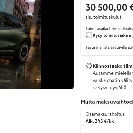
30 500,00 
sis. toimituskulut
Toimitusaika tehdastilauks
Kysy toimitusaika m
Tästä mallista saatavilla 
Kiinnostaako tämä
Autamme mielelläm
vaikka chatin välity
Kysy myyjältä
Muita maksuvaihtoe
Osamaksurahoitus
Alk. 345 €/kk