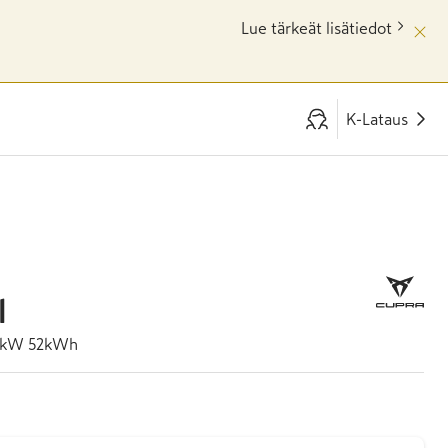
Lue tärkeät lisätiedot
K-Lataus
l
5kW 52kWh