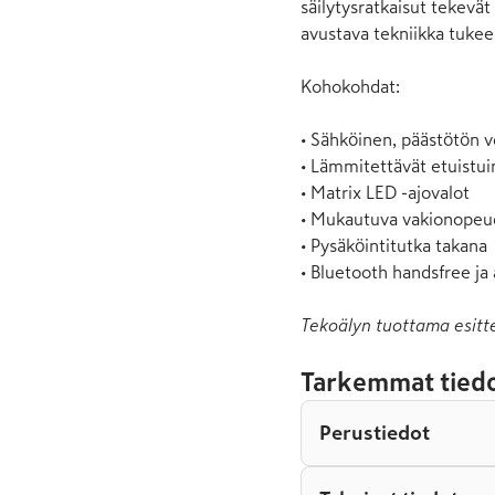
säilytysratkaisut tekevät 
avustava tekniikka tukee t
Kohokohdat:

• Sähköinen, päästötön vo
• Lämmitettävät etuistuim
• Matrix LED -ajovalot

• Mukautuva vakionopeu
• Pysäköintitutka takana

• Bluetooth handsfree ja
Tekoälyn tuottama esitt
Tarkemmat tiedo
Perustiedot