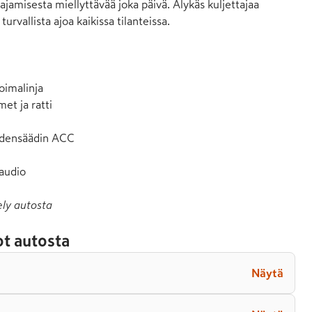
ajamisesta miellyttävää joka päivä. Älykäs kuljettajaa 
urvallista ajoa kaikissa tilanteissa.

imalinja

et ja ratti

densäädin ACC

 audio
ely autosta
t autosta
Näytä