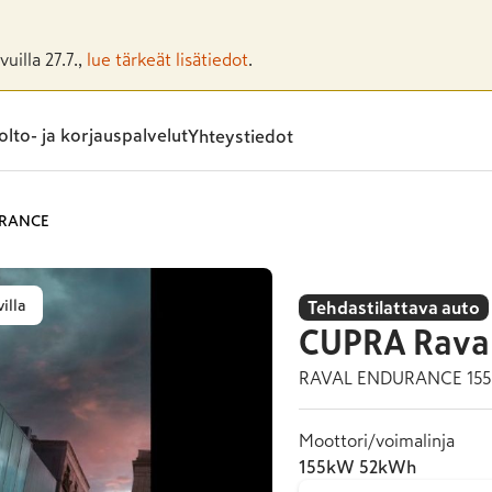
uilla 27.7.,
lue tärkeät lisätiedot
.
lto- ja korjauspalvelut
Yhteystiedot
URANCE
illa
Tehdastilattava auto
CUPRA
Rava
RAVAL ENDURANCE 15
Moottori/voimalinja
155kW 52kWh