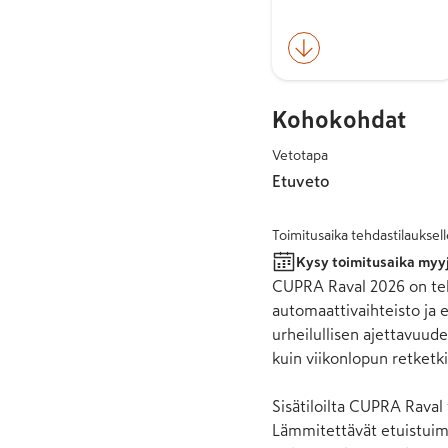
Kohokohdat
Vetotapa
Etuveto
Toimitusaika tehdastilauksell
Kysy toimitusaika myy
CUPRA Raval 2026 on teho
automaattivaihteisto ja 
urheilullisen ajettavuude
kuin viikonlopun retketkin
Sisätiloilta CUPRA Raval 
Lämmitettävät etuistuime