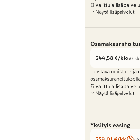
Ei valittuja lisäpalvel
Näytä lisäpalvelut
Osamaksurahoitu
344,58 €/kk
60 kk
Joustava omistus - jaa
osamaksurahoituksella
Ei valittuja lisäpalvel
Näytä lisäpalvelut
Yksityisleasing
359,01 €/kk
48