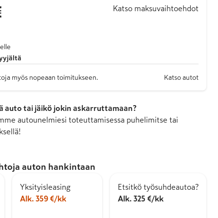
€
Katso maksuvaihtoehdot
elle
yyjältä
autoja myös nopeaan toimitukseen.
Katso autot
 auto tai jäikö jokin askarruttamaan?
me autounelmiesi toteuttamisessa puhelimitse tai
ksellä!
htoja auton hankintaan
Yksityisleasing
Etsitkö työsuhdeautoa?
Alk. 359 €/kk
Alk. 325 €/kk