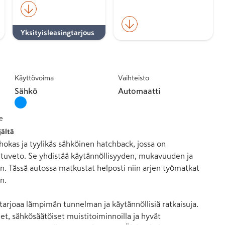
Yksityisleasingtarjous
Käyttövoima
Vaihteisto
Sähkö
Automaatti
e
jältä
kas ja tyylikäs sähköinen hatchback, jossa on 
etuveto. Se yhdistää käytännöllisyyden, mukavuuden ja 
n. Tässä autossa matkustat helposti niin arjen työmatkat 
.

tarjoaa lämpimän tunnelman ja käytännöllisiä ratkaisuja. 
t, sähkösäätöiset muistitoiminnoilla ja hyvät 