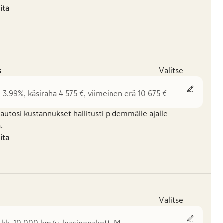
uita
s
Valitse
, 3.99%, käsiraha 4 575 €, viimeinen erä 10 675 €
 autosi kustannukset hallitusti pidemmälle ajalle
.
uita
Valitse
 kk, 10 000 km/v, leasingpaketti M