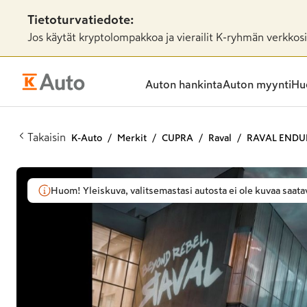
Tietoturvatiedote:
Jos käytät kryptolompakkoa ja vierailit K-ryhmän verkkosiv
Auton hankinta
Auton myynti
Huo
Takaisin
K-Auto
Merkit
CUPRA
Raval
RAVAL END
Huom! Yleiskuva, valitsemastasi autosta ei ole kuvaa saatav