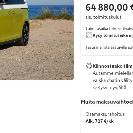
64 880,00 
sis. toimituskulut
Toimitusaika tehdastilauks
Kysy toimitusaika m
Tästä mallista saatavilla 
Kiinnostaako tämä
Autamme mielelläm
vaikka chatin välity
Kysy myyjältä
Muita maksuvaihtoe
Osamaksurahoitus
Alk. 707 €/kk