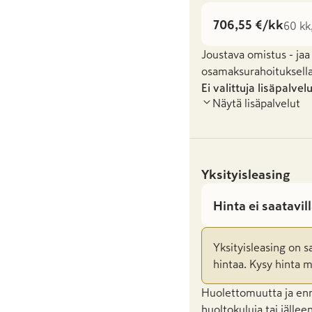
706,55 €/kk
60 kk
Joustava omistus - jaa
osamaksurahoituksella
Ei valittuja lisäpalvel
Näytä lisäpalvelut
Yksityisleasing
Hinta ei saatavil
Yksityisleasing on s
hintaa. Kysy hinta m
Huolettomuutta ja enna
huoltokuluja tai jälle