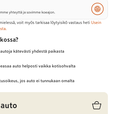
otamme yhteyttä ja sovimme koeajon.
 mielessä, voit myös tarkisaa löytyisikö vastaus heti
Usein
sta.
rkossa?
 autoja kätevästi yhdestä paikasta
 leasaa auto helposti vaikka kotisohvalta
tusoikeus, jos auto ei tunnukaan omalta
 auto