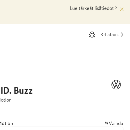
Lue tärkeät lisätiedot
K-Lataus
ID. Buzz
otion
otion
Vaihda