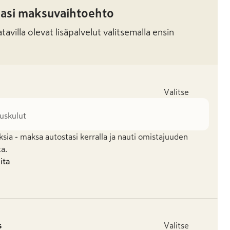
masi maksuvaihtoehto
avilla olevat lisäpalvelut valitsemalla ensin
Valitse
tuskulut
ia - maksa autostasi kerralla ja nauti omistajuuden
ta.
uita
s
Valitse