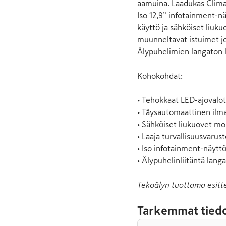
aamuina. Laadukas Climat
Iso 12,9” infotainment-nä
käyttö ja sähköiset liukuo
muunneltavat istuimet jou
Älypuhelimien langaton li
Kohokohdat:

• Tehokkaat LED-ajovalot

• Täysautomaattinen ilmas
• Sähköiset liukuovet mol
• Laaja turvallisuusvarust
• Iso infotainment-näyttö 
• Älypuhelinliitäntä lang
Tekoälyn tuottama esitt
Tarkemmat tiedo