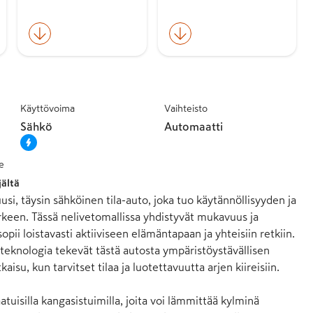
Käyttövoima
Vaihteisto
Sähkö
Automaatti
e
jältä
si, täysin sähköinen tila-auto, joka tuo käytännöllisyyden ja 
een. Tässä nelivetomallissa yhdistyvät mukavuus ja 
pii loistavasti aktiiviseen elämäntapaan ja yhteisiin retkiin. 
teknologia tekevät tästä autosta ympäristöystävällisen 
aisu, kun tarvitset tilaa ja luotettavuutta arjen kiireisiin.

aatuisilla kangasistuimilla, joita voi lämmittää kylminä 