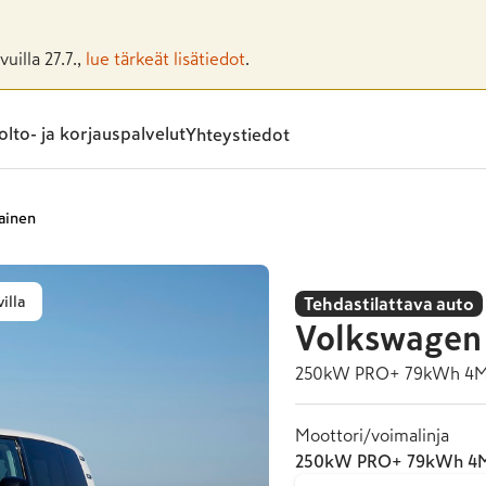
uilla 27.7.,
lue tärkeät lisätiedot
.
lto- ja korjauspalvelut
Yhteystiedot
kainen
illa
Tehdastilattava auto
Volkswagen
250kW PRO+ 79kWh 4M
Moottori/voimalinja
250kW PRO+ 79kWh 4M