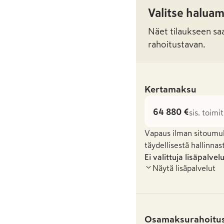
Valitse halua
Näet tilaukseen saat
rahoitustavan.
Kertamaksu
64 880 €
sis. toimi
Vapaus ilman sitoumuks
täydellisestä hallinnas
Ei valittuja lisäpalvel
Näytä lisäpalvelut
Osamaksurahoitu