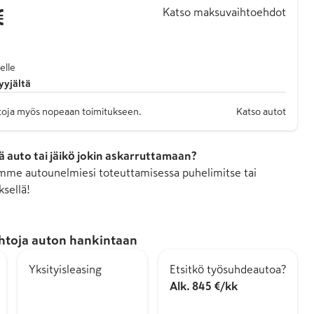
€
Katso maksuvaihtoehdot
elle
yyjältä
autoja myös nopeaan toimitukseen.
Katso autot
 auto tai jäikö jokin askarruttamaan?
me autounelmiesi toteuttamisessa puhelimitse tai
ksellä!
htoja auton hankintaan
Yksityisleasing
Etsitkö työsuhdeautoa?
Alk. 845 €/kk