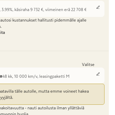
, 3.99%, käsiraha 9 732 €, viimeinen erä 22 708 €
 autosi kustannukset hallitusti pidemmälle ajalle
.
uita
Valitse
la
48 kk, 10 000 km/v, leasingpaketti M
aatavilla tälle autolle, mutta emme voineet hakea
yyjältä.
koitavuutta - nauti autoilusta ilman yllättäviä
enmyynnin huolia.