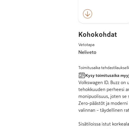
Kohokohdat
Vetotapa
Neliveto
Toimitusaika tehdastilauksell
Kysy toimitusaika myy
Volkswagen ID. Buzz on uu
tehokkuuden perheesi ark
monipuolisuus, joten se so
Zero-päästöt ja moderni 
valinnan – täydellinen ratk
Sisätiloissa istut korkeal