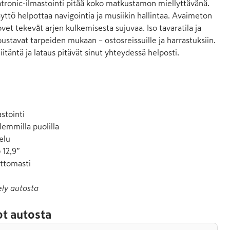
ronic-ilmastointi pitää koko matkustamon miellyttävänä. 
yttö helpottaa navigointia ja musiikin hallintaa. Avaimeton 
vet tekevät arjen kulkemisesta sujuvaa. Iso tavaratila ja 
stavat tarpeiden mukaan – ostosreissuille ja harrastuksiin. 
itäntä ja lataus pitävät sinut yhteydessä helposti.

tointi

emmilla puolilla

elu

12,9”

attomasti
ely autosta
t autosta