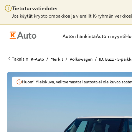
Tietoturvatiedote:
Jos käytät kryptolompakkoa ja vierailit K-ryhmän verkkosiv
Auton hankinta
Auton myynti
Huo
Takaisin
K-Auto
Merkit
Volkswagen
ID. Buzz - 5-paik
Huom! Yleiskuva, valitsemastasi autosta ei ole kuvaa saatav