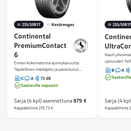
235/55R17
Kesärengas
235/55R17
Continental
Contine
PremiumContact
UltraCo
6
Nauti ylivoima
upouuden Yel
Ennen kokematonta ajomukavuutta.
ansiosta. Luo
Täydellinen märkäpito ja parantunut
B
A
huomattavaan 
polttoainetaloudellisuus Safety Silica
Saatavill
C
A
72 dB
vakuuttava mär
kumiseoksella. Urheilullista suorituskykyä
Saatavilla nopeasti
melutaso.
joka ajoneuvoon.
Sarja (4 kpl)
asennettuna
879 €
Sarja (4 kpl
Kappalehinta
219,75 €
Kappalehinta
2