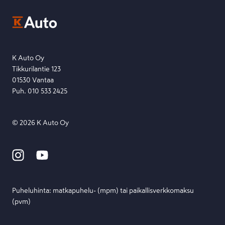
EU Data Act
Ota yhteyttä toimipisteeseen tai lähetä viesti lomakkeella.
Etsi toimipiste
Lähetä viesti
K Auto Oy
Tikkurilantie 123
01530 Vantaa
Puh. 010 533 2425
©
2026
K Auto Oy
Puheluhinta: matka­puhelu- (mpm) tai paikallis­verkko­maksu
(pvm)