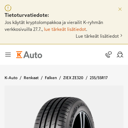
Tietoturvatiedote:
Jos käytät kryptolompakkoa ja vierailit K-ryhmän
verkkosivuilla 27.7.,
lue tärkeät lisätiedot
.
Lue tärkeät lisätiedot
K-Auto
Renkaat
Falken
ZIEX ZE320
235/55R17