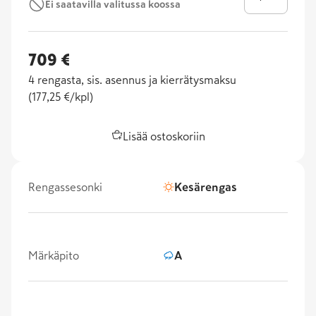
Ei saatavilla valitussa koossa
709 €
4
rengasta, sis. asennus ja kierrätysmaksu
(
177,25 €/kpl
)
Lisää ostoskoriin
Rengassesonki
Kesärengas
Märkäpito
A