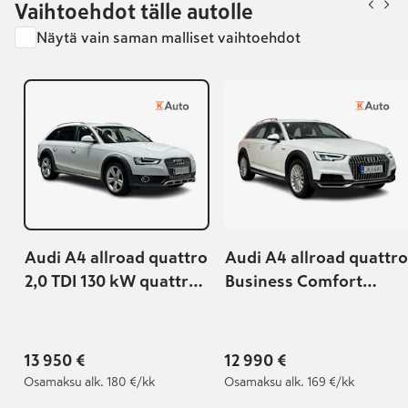
Vaihtoehdot tälle autolle
Näytä vain saman malliset vaihtoehdot
Audi A4 allroad quattro
Audi A4 allroad quattro
2,0 TDI 130 kW quattro
Business Comfort
S tronic
Edition 2,0 TDI 120 kW
quattro S tronic
13 950 €
12 990 €
Osamaksu
alk. 180 €/kk
Osamaksu
alk. 169 €/kk