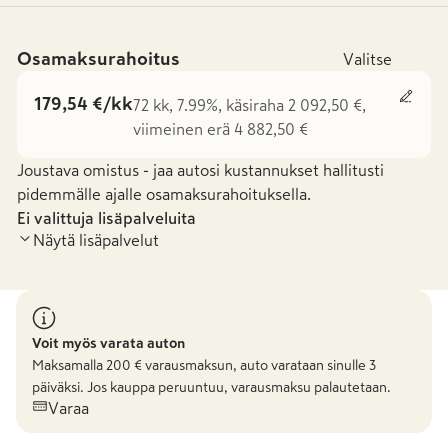
Osamaksurahoitus
Valitse
179,54 €/kk
72 kk, 7.99%, käsiraha 2 092,50 €,
viimeinen erä 4 882,50 €
Joustava omistus - jaa autosi kustannukset hallitusti
pidemmälle ajalle osamaksurahoituksella.
Ei valittuja lisäpalveluita
Näytä lisäpalvelut
Voit myös varata auton
Maksamalla
200
€ varausmaksun, auto varataan sinulle 3
päiväksi. Jos kauppa peruuntuu, varausmaksu palautetaan.
Varaa