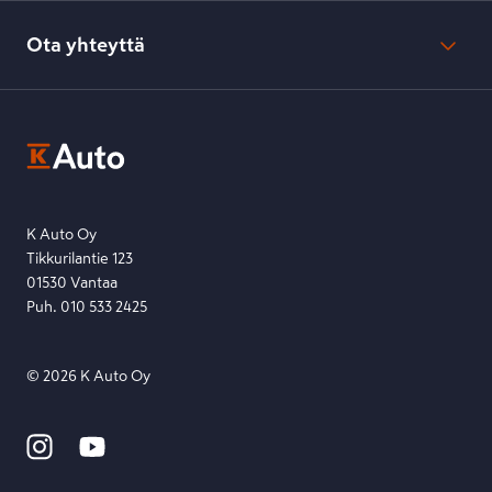
Evästeasetukset
Usein kysyttyä
Kesko-konsernin verkkoselailurekisteri
Ota yhteyttä
Saavutettavuus
K-Ryhmän evästekäytännöt
K-Auton asiakasrekisterin tietosuojaseloste
Kysymys, palaute tai jokin muu asia mielessä?
EU Data Act
Ota yhteyttä toimipisteeseen tai lähetä viesti lomakkeella.
Etsi toimipiste
Lähetä viesti
K Auto Oy
Tikkurilantie 123
01530 Vantaa
Puh. 010 533 2425
©
2026
K Auto Oy