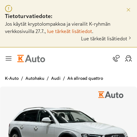
Tietoturvatiedote:
Jos käytät kryptolompakkoa ja vierailit K-ryhmän
verkkosivuilla 27.7.,
lue tärkeät lisätiedot
.
Lue tärkeät lisätiedot
K-Auto
Autohaku
Audi
A4 allroad quattro