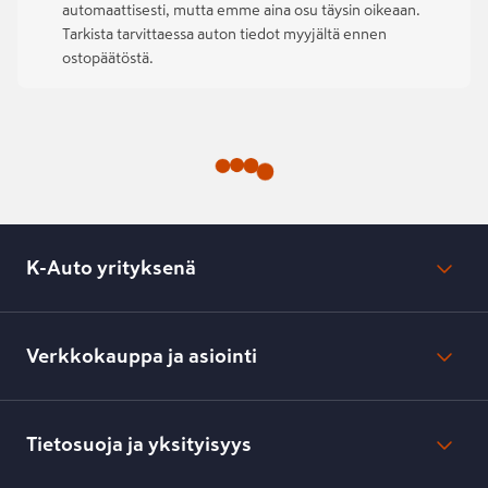
automaattisesti, mutta emme aina osu täysin oikeaan.
Tarkista tarvittaessa auton tiedot myyjältä ennen
ostopäätöstä.
K-Auto yrityksenä
Mikä on K-Auto?
Lehdistötiedotteet
Verkkokauppa ja asiointi
Toimipisteiden yhteystiedot
Työpaikat
Tilaus- ja toimitusehdot
Kesko.fi
Toimitustavat ja -kulut
Tietosuoja ja yksityisyys
Verkkokaupan peruuttamisilmoitus
Verkkokaupan peruuttamisohjeet