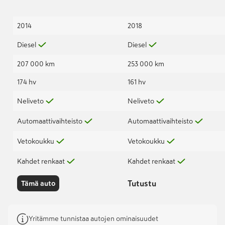
2014
2018
Diesel
Diesel
207 000 km
253 000 km
174 hv
161 hv
Neliveto
Neliveto
Automaattivaihteisto
Automaattivaihteisto
Vetokoukku
Vetokoukku
Kahdet renkaat
Kahdet renkaat
Tutustu
Tämä auto
Yritämme tunnistaa autojen ominaisuudet