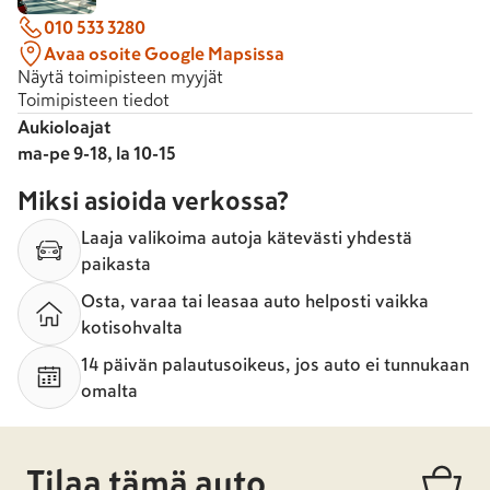
010 533 3280
Avaa osoite Google Mapsissa
Näytä toimipisteen myyjät
Toimipisteen tiedot
Aukioloajat
ma-pe 9-18, la 10-15
Miksi asioida verkossa?
Laaja valikoima autoja kätevästi yhdestä
paikasta
Osta, varaa tai leasaa auto helposti vaikka
kotisohvalta
14 päivän palautusoikeus, jos auto ei tunnukaan
omalta
Tilaa tämä auto