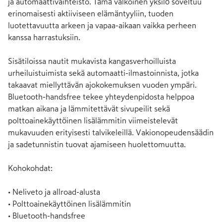
ja automaattivaihteisto. Tämä valkoinen yksilö soveltuu 
erinomaisesti aktiiviseen elämäntyyliin, tuoden 
luotettavuutta arkeen ja vapaa-aikaan vaikka perheen 
kanssa harrastuksiin.

Sisätiloissa nautit mukavista kangasverhoilluista 
urheiluistuimista sekä automaatti-ilmastoinnista, jotka 
takaavat miellyttävän ajokokemuksen vuoden ympäri. 
Bluetooth-handsfree tekee yhteydenpidosta helppoa 
matkan aikana ja lämmitettävät sivupeilit sekä 
polttoainekäyttöinen lisälämmitin viimeistelevät 
mukavuuden erityisesti talvikeleillä. Vakionopeudensäädin 
ja sadetunnistin tuovat ajamiseen huolettomuutta.

Kohokohdat:

• Neliveto ja allroad-alusta

• Polttoainekäyttöinen lisälämmitin

• Bluetooth-handsfree
