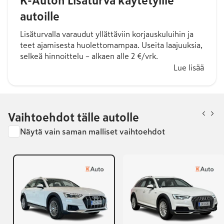
K-Auton Lisäturva käytetyille
autoille
Lisäturvalla varaudut yllättäviin korjauskuluihin ja
teet ajamisesta huolettomampaa. Useita laajuuksia,
selkeä hinnoittelu – alkaen alle 2 €/vrk.
Lue lisää
Vaihtoehdot tälle autolle
Näytä vain saman malliset vaihtoehdot