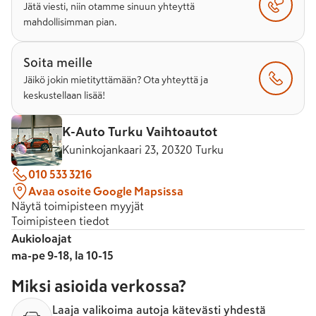
Jätä viesti, niin otamme sinuun yhteyttä
mahdollisimman pian.
Soita meille
Jäikö jokin mietityttämään? Ota yhteyttä ja
keskustellaan lisää!
K-Auto Turku Vaihtoautot
Kuninkojankaari 23, 20320 Turku
010 533 3216
Avaa osoite Google Mapsissa
Näytä toimipisteen myyjät
Toimipisteen tiedot
Aukioloajat
ma-pe 9-18, la 10-15
Miksi asioida verkossa?
Laaja valikoima autoja kätevästi yhdestä