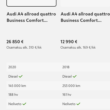
Audi A4 allroad quattro
Audi A4 allroad quattro
Business Comfort
Business Comfort
Edition 40 TDI 140 kW
Edition 2,0 TDI 120 kW
quattro S tronic
quattro S tronic
26 850 €
12 990 €
Osamaksu
alk. 310 €/kk
Osamaksu
alk. 169 €/kk
2020
2018
Diesel
Diesel
145 000 km
253 000 km
188 hv
161 hv
Neliveto
Neliveto