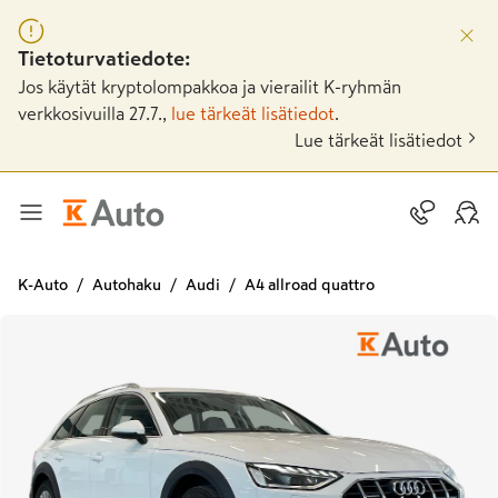
Tietoturvatiedote:
Jos käytät kryptolompakkoa ja vierailit K-ryhmän
verkkosivuilla 27.7.,
lue tärkeät lisätiedot
.
Lue tärkeät lisätiedot
K-Auto
Autohaku
Audi
A4 allroad quattro