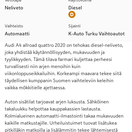
Vetotapa
Käyttövoima
Neliveto
Diesel
Vaihteisto
Sijainti
Automaatti
K-Auto Turku Vaihtoautot
Audi A4 allroad quattro 2020 on tehokas diesel-neliveto, 
joka yhdistää käytännöllisyyden, mukavuuden ja 
tyylikkyyden. Tämä tilava farmari kuljettaa perheesi 
turvallisesti niin arjen menoihin kuin 
viikonloppuseikkailuihin. Korkeampi maavara tekee siitä 
täydellisen kumppanin Suomen vaihteleviin keleihin 
vaikka mökkitielle ajettaessa. 

Auton sisätilat tarjoavat arjen luksusta. Sähköinen 
takaluukku helpottaa kauppakassien lastausta. 
Kolmialueinen automaatti-ilmastointi takaa mukavuuden 
kaikille matkustajille. Urheiluistuimet tuovat lisätukea 
pitkilläkin matkoilla ja lisälämmitin tekee lähtemisestä 