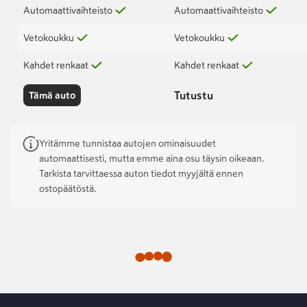
Automaattivaihteisto
Automaattivaihteisto
Vetokoukku
Vetokoukku
Kahdet renkaat
Kahdet renkaat
Tutustu
Tämä auto
Yritämme tunnistaa autojen ominaisuudet
automaattisesti, mutta emme aina osu täysin oikeaan.
Tarkista tarvittaessa auton tiedot myyjältä ennen
ostopäätöstä.