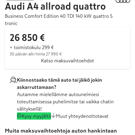
Audi
A4 allroad quattro
Business Comfort Edition 40 TDI 140 kW quattro S
tronic
26 850 €
+ toimistokulu 299 €
30 päivän alin hinta 27 990 €
Katso maksuvaihtoehdot
Kiinnostaako tämä auto tai jäikö jokin
askarruttamaan?
Autamme mielellämme autounelmiesi
toteuttamisessa puhelimitse tai vaikka chatin
välityksellä!
Kysy myyjältä
Muut yhteydenottotavat
Muita maksuvaihtoehtoja auton hankintaan