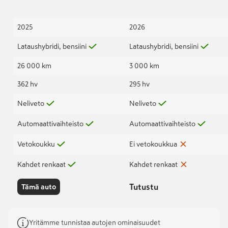
2025
2026
Lataushybridi, bensiini
Lataushybridi, bensiini
26 000 km
3 000 km
362 hv
295 hv
Neliveto
Neliveto
Automaattivaihteisto
Automaattivaihteisto
Vetokoukku
Ei vetokoukkua
Kahdet renkaat
Kahdet renkaat
Tutustu
Tämä auto
Yritämme tunnistaa autojen ominaisuudet