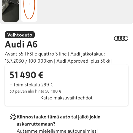
+
Vaihtoauto
Audi
A6
Avant 55 TFSI e quattro S line | Audi jatkotakuu:
15.7.2030 / 100 000km | Audi Approved :plus 36kk |
51 490 €
+ toimistokulu 299 €
30 päivän alin hinta 56 480 €
Katso maksuvaihtoehdot
Kiinnostaako tämä auto tai jäikö jokin
askarruttamaan?
Autamme mielellämme autounelmiesi