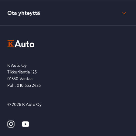
Evästeasetukset
Usein kysyttyä
Kesko-konsernin verkkoselailurekisteri
Ota yhteyttä
Saavutettavuus
K-Ryhmän evästekäytännöt
K-Auton asiakasrekisterin tietosuojaseloste
Kysymys, palaute tai jokin muu asia mielessä?
EU Data Act
Ota yhteyttä toimipisteeseen tai lähetä viesti lomakkeella.
Etsi toimipiste
Lähetä viesti
K Auto Oy
Tikkurilantie 123
01530 Vantaa
Puh. 010 533 2425
©
2026
K Auto Oy