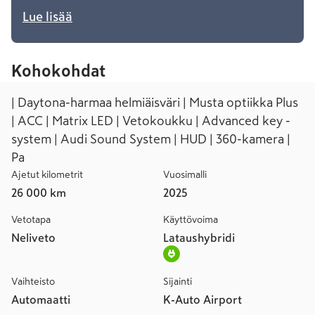
Lue lisää
Kohokohdat
| Daytona-harmaa helmiäisväri | Musta optiikka Plus
| ACC | Matrix LED | Vetokoukku | Advanced key -
system | Audi Sound System | HUD | 360-kamera |
Pa
Ajetut kilometrit
Vuosimalli
26 000 km
2025
Vetotapa
Käyttövoima
Neliveto
Lataushybridi
Vaihteisto
Sijainti
Automaatti
K-Auto Airport