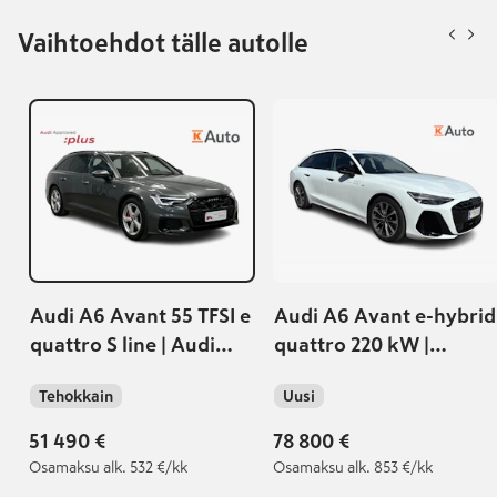
Vaihtoehdot tälle autolle
Audi A6 Avant 55 TFSI e
Audi A6 Avant e-hybrid
quattro S line | Audi
quattro 220 kW |
jatkotakuu: 15.7.2030 /
Mukautuva
Tehokkain
Uusi
100 000km | Audi
ilmajousitus |
Approved :plus 36kk |
Vetokoukku | Musta
51 490 €
78 800 €
optiikka |
Osamaksu
alk. 532 €/kk
Osamaksu
alk. 853 €/kk
Nahkaverhoilu