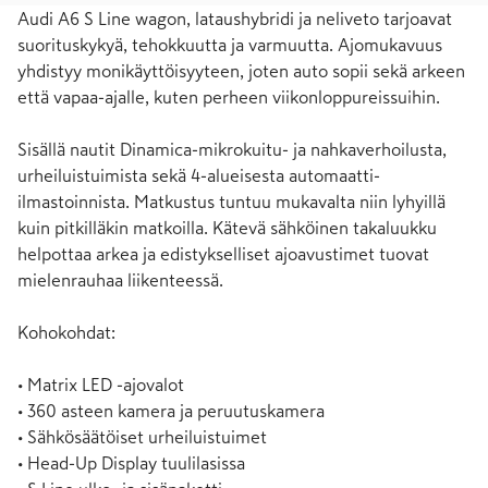
Audi A6 S Line wagon, lataushybridi ja neliveto tarjoavat 
suorituskykyä, tehokkuutta ja varmuutta. Ajomukavuus 
yhdistyy monikäyttöisyyteen, joten auto sopii sekä arkeen 
että vapaa-ajalle, kuten perheen viikonloppureissuihin.

Sisällä nautit Dinamica-mikrokuitu- ja nahkaverhoilusta, 
urheiluistuimista sekä 4-alueisesta automaatti-
ilmastoinnista. Matkustus tuntuu mukavalta niin lyhyillä 
kuin pitkilläkin matkoilla. Kätevä sähköinen takaluukku 
helpottaa arkea ja edistykselliset ajoavustimet tuovat 
mielenrauhaa liikenteessä.

Kohokohdat:

• Matrix LED -ajovalot

• 360 asteen kamera ja peruutuskamera

• Sähkösäätöiset urheiluistuimet

• Head-Up Display tuulilasissa
