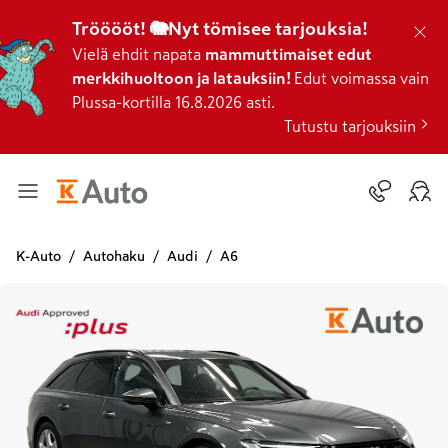
Trööööt! 🐘Nyt tömisee tarjouksia!
Vielä ehdit napata
mammuttimaiset edut
merkkihuoltoon ja latauksiin!
Edut voimassa vain
Plussa-kortilla 16.8.2026 asti.
Tutustu tarjouksiin
K-Auto
Autohaku
Audi
A6