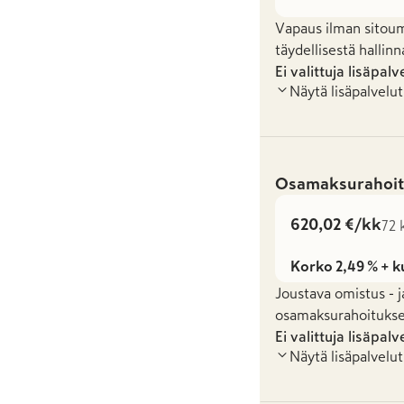
Vapaus ilman sitoum
täydellisestä hallinn
Ei valittuja lisäpalv
Näytä lisäpalvelut
Osamaksurahoit
620,02 €/kk
72 
Korko 2,49 % + k
Joustava omistus - j
osamaksurahoituksel
Ei valittuja lisäpalv
Näytä lisäpalvelut