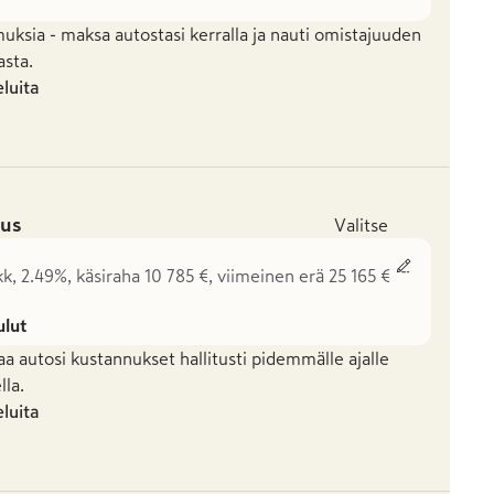
uksia - maksa autostasi kerralla ja nauti omistajuuden
asta.
eluita
us
Valitse
kk, 2.49%, käsiraha 10 785 €, viimeinen erä 25 165 €
ulut
aa autosi kustannukset hallitusti pidemmälle ajalle
la.
eluita