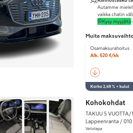
Kiinnostaako tä
Autamme mielell
vaikka chatin väli
Kysy myyjältä
Muita maksuvaihto
Osamaksurahoitus
Alk. 620 €/kk
Korko 2,49 % + kulut
Kohokohdat
TAKUU 5 VUOTTA/10
Lappeenranta / 010
Vetotapa