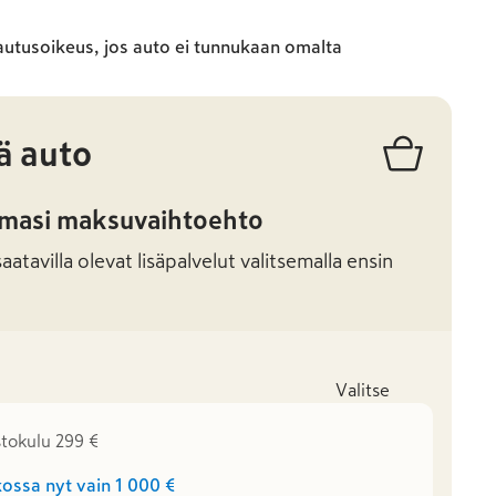
autusoikeus, jos auto ei tunnukaan omalta
ä auto
amasi maksuvaihtoehto
atavilla olevat lisäpalvelut valitsemalla ensin
Valitse
stokulu 299 €
ossa nyt vain
1 000 €