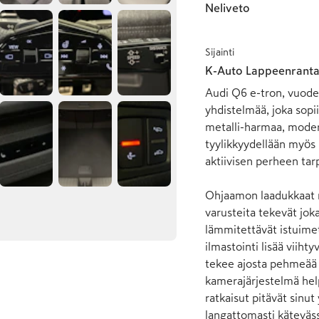
Neliveto
Sijainti
K-Auto Lappeenrant
Audi Q6 e-tron, vuodel
yhdistelmää, joka sopi
metalli-harmaa, modern
tyylikkyydellään myös 
aktiivisen perheen tarp
Ohjaamon laadukkaat ma
varusteita tekevät joka
lämmitettävät istuimet
ilmastointi lisää viiht
tekee ajosta pehmeää m
kamerajärjestelmä help
ratkaisut pitävät sinut
langattomasti kätevässä