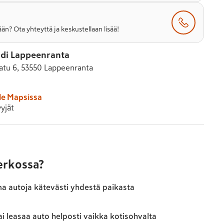
än? Ota yhteyttä ja keskustellaan lisää!
di Lappeenranta
tu 6, 53550 Lappeenranta
le Mapsissa
yjät
verkossa?
ma autoja kätevästi yhdestä paikasta
ai leasaa auto helposti vaikka kotisohvalta