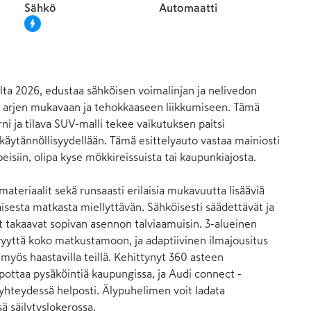
Sähkö
Automaatti
a
ta 2026, edustaa sähköisen voimalinjan ja nelivedon 
i arjen mukavaan ja tehokkaaseen liikkumiseen. Tämä 
i ja tilava SUV-malli tekee vaikutuksen paitsi 
käytännöllisyydellään. Tämä esittelyauto vastaa mainiosti 
eisiin, olipa kyse mökkireissuista tai kaupunkiajosta.

teriaalit sekä runsaasti erilaisia mukavuutta lisääviä 
isesta matkasta miellyttävän. Sähköisesti säädettävät ja 
 takaavat sopivan asennon talviaamuisin. 3-alueinen 
yvyyttä koko matkustamoon, ja adaptiivinen ilmajousitus 
yös haastavilla teillä. Kehittynyt 360 asteen 
ottaa pysäköintiä kaupungissa, ja Audi connect -
 yhteydessä helposti. Älypuhelimen voit ladata 
 säilytyslokerossa.
