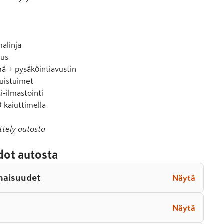
alinja

us

ä + pysäköintiavustin

uistuimet

-ilmastointi

ttely autosta
dot autosta
naisuudet
Näytä
Näytä