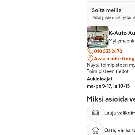
Soita meille
Jäikö jokin mietityttämä
K-Auto Au
Myllymäenka
010 533 2470
Avaa osoite Goog
Näytä toimipisteen my
Toimipisteen tiedot
Aukioloajat
ma-pe 9-17, la 10-15
Miksi asioida 
Laaja valikoi
Osta, varaa t