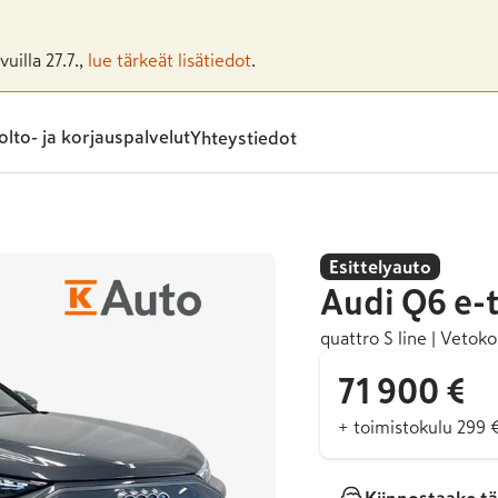
uilla 27.7.,
lue tärkeät lisätiedot
.
lto- ja korjauspalvelut
Yhteystiedot
Esittelyauto
Audi
Q6 e-
quattro S line | Vetoko
71 900 €
+ toimistokulu 299 