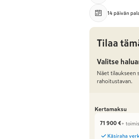
14 päivän pal
Tilaa täm
Valitse halu
Näet tilaukseen sa
rahoitustavan.
Kertamaksu
71 900 €
+ toimi
Käsiraha verk