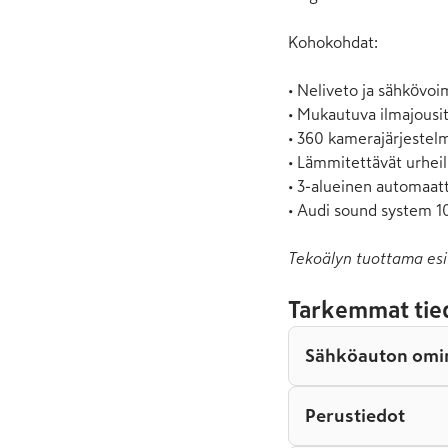
Kohokohdat:

• Neliveto ja sähkövoim
• Mukautuva ilmajousit
• 360 kamerajärjestelm
• Lämmitettävät urheil
• 3-alueinen automaatti
Tekoälyn tuottama esi
Tarkemmat tie
Sähköauton omi
Perustiedot