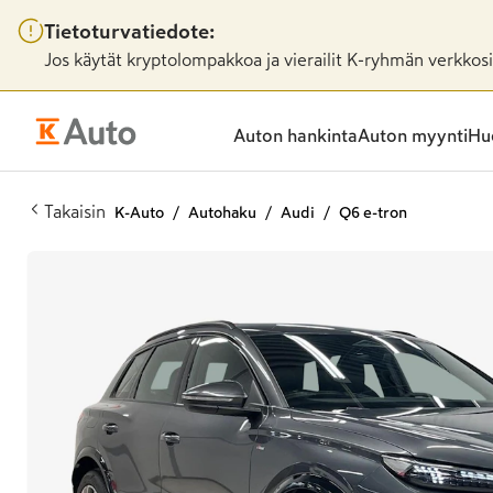
Tietoturvatiedote:
Jos käytät kryptolompakkoa ja vierailit K-ryhmän verkkosiv
Auton hankinta
Auton myynti
Huo
Takaisin
K-Auto
Autohaku
Audi
Q6 e-tron