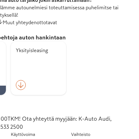
mä auto tai jäikö jokin askarruttamaan?
ämme autounelmiesi toteuttamisessa puhelimitse tai
tyksellä!
Muut yhteydenottotavat
ehtoja auton hankintaan
Yksityisleasing
0TKM! Ota yhteyttä myyjään: K-Auto Audi,
 533 2500
Käyttövoima
Vaihteisto