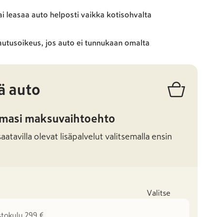
ai leasaa auto helposti vaikka kotisohvalta
autusoikeus, jos auto ei tunnukaan omalta
ä auto
amasi maksuvaihtoehto
atavilla olevat lisäpalvelut valitsemalla ensin
Valitse
stokulu 299 €