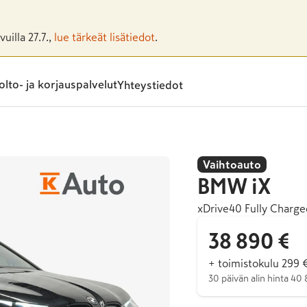
uilla 27.7.,
lue tärkeät lisätiedot
.
lto- ja korjauspalvelut
Yhteystiedot
Vaihtoauto
BMW
iX
xDrive40 Fully Charge
38 890 €
+ toimistokulu 299 
30 päivän alin hinta 40