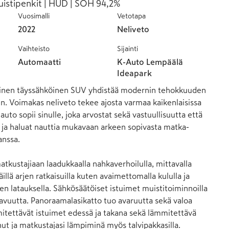
uistipenkit | HUD | SOH 94,2%
Vuosimalli
Vetotapa
2022
Neliveto
Vaihteisto
Sijainti
Automaatti
K-Auto Lempäälä
Ideapark
inen täyssähköinen SUV yhdistää modernin tehokkuuden 
n. Voimakas neliveto tekee ajosta varmaa kaikenlaisissa 
uto sopii sinulle, joka arvostat sekä vastuullisuutta että 
 – ja haluat nauttia mukavaan arkeen sopivasta matka-
nssa. 

atkustajiaan laadukkaalla nahkaverhoilulla, mittavalla 
illä arjen ratkaisuilla kuten avaimettomalla kululla ja 
n latauksella. Sähkösäätöiset istuimet muistitoiminnoilla 
kavuutta. Panoraamalasikatto tuo avaruutta sekä valoa 
mitettävät istuimet edessä ja takana sekä lämmitettävä 
ut ja matkustajasi lämpiminä myös talvipakkasilla. 