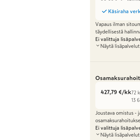
Käsiraha verk
Vapaus ilman sitoum
täydellisestä hallinn
Ei valittuja lisäpalv
Näytä lisäpalvelut
Osamaksurahoit
427,79 €/kk
72 k
13 6
Joustava omistus - j
osamaksurahoituksel
Ei valittuja lisäpalv
Näytä lisäpalvelut