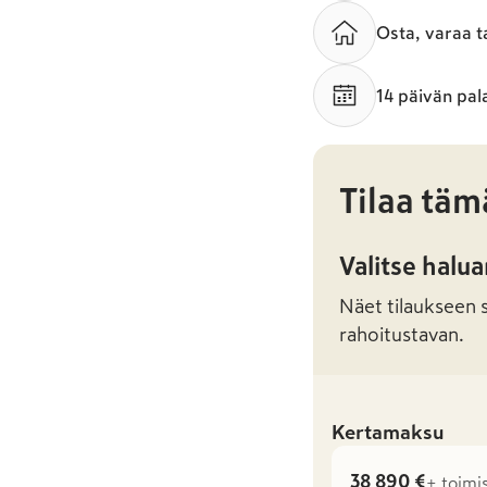
Osta, varaa t
14 päivän pal
Tilaa täm
Valitse halu
Näet tilaukseen sa
rahoitustavan.
Kertamaksu
38 890 €
+ toimi