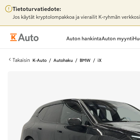
Tietoturvatiedote:
Jos käytät kryptolompakkoa ja vierailit K-ryhmän verkkosiv
Auton hankinta
Auton myynti
Huo
Takaisin
K-Auto
Autohaku
BMW
iX