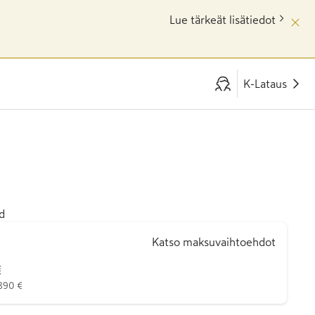
Lue tärkeät lisätiedot
K-Lataus
d
Katso maksuvaihtoehdot
€
 890 €