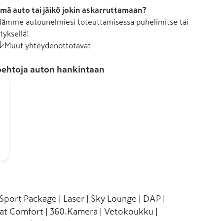
mä auto tai jäikö jokin askarruttamaan?
ämme autounelmiesi toteuttamisessa puhelimitse tai
tyksellä!
Muut yhteydenottotavat
ehtoja auton hankintaan
port Package | Laser | Sky Lounge | DAP |
t Comfort | 360.Kamera | Vetokoukku |