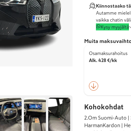
Kiinnostaako tä
Autamme mielell
vaikka chatin väli
Kysy myyjältä
Muita maksuvaihto
Osamaksurahoitus
Alk. 428 €/kk
Kohokohdat
2.Om Suomi-Auto | S
HarmanKardon | Hea