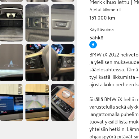
Merkkihuollettu | M
Ajetut kilometrit
131 000 km
Käyttövoima
Sähkö
BMW iX 2022 neliveto
ja ylellisen mukavuude
sääolosuhteissa. Tämä a
tyylikästä liikkumista
ajosta koko perheen ka
Sisällä BMW iX hellii m
varustelulla sekä älykkä
langattomalla puhelime
tuovat yksilöllistä mu
yhteisiin hetkiin. Läm
ohjauspyörä pitävät sin