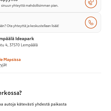
e sinuun yhteyttä mahdollisimman pian.
än? Ota yhteyttä ja keskustellaan lisää!
mpäälä Ideapark
atu 4, 37570 Lempäälä
le Mapsissa
yjät
verkossa?
ma autoja kätevästi yhdestä paikasta