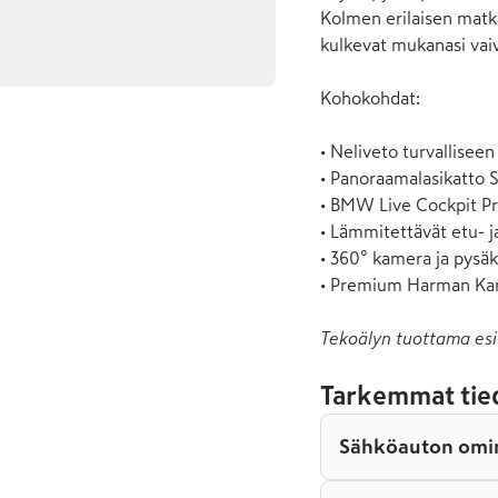
Kolmen erilaisen matka
kulkevat mukanasi vaiv
Kohokohdat:

• Neliveto turvalliseen 
• Panoraamalasikatto 
• BMW Live Cockpit Pro
• Lämmitettävät etu- ja
• 360° kamera ja pysäkö
• Premium Harman Kar
Tekoälyn tuottama esi
Tarkemmat tie
Sähköauton omi