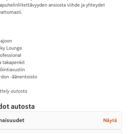
puhelinliitettävyyden ansiosta viihde ja yhteydet 
attomasti.

ajoon

Sky Lounge

fessional

 takapenkit

intiavustin

don -äänentoisto
ttely autosta
dot autosta
naisuudet
Näytä