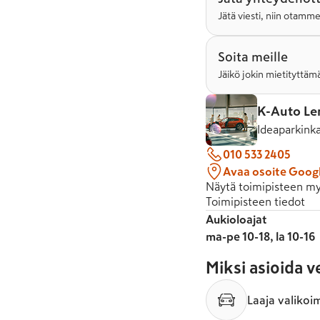
Jätä viesti, niin otamm
Soita meille
Jäikö jokin mietityttämä
K-Auto Le
Ideaparkink
010 533 2405
Avaa osoite Goog
Näytä toimipisteen my
Toimipisteen tiedot
Aukioloajat
ma-pe 10-18, la 10-16
Miksi asioida 
Laaja valikoi