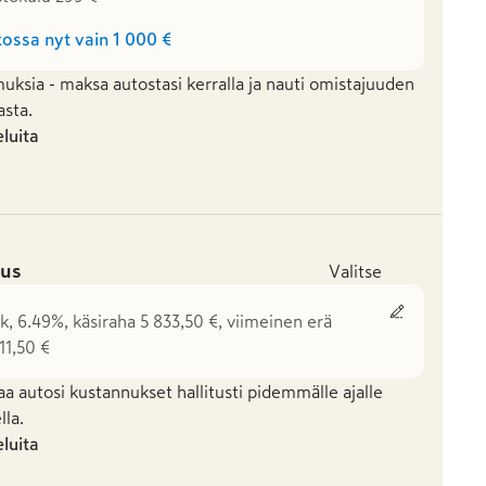
ossa nyt vain
1 000 €
uksia - maksa autostasi kerralla ja nauti omistajuuden
asta.
eluita
us
Valitse
k, 6.49%, käsiraha 5 833,50 €, viimeinen erä
11,50 €
aa autosi kustannukset hallitusti pidemmälle ajalle
la.
eluita