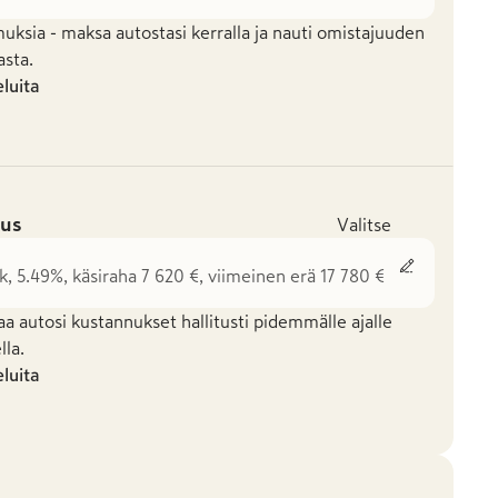
uksia - maksa autostasi kerralla ja nauti omistajuuden
asta.
eluita
us
Valitse
k, 5.49%, käsiraha 7 620 €, viimeinen erä 17 780 €
aa autosi kustannukset hallitusti pidemmälle ajalle
la.
eluita