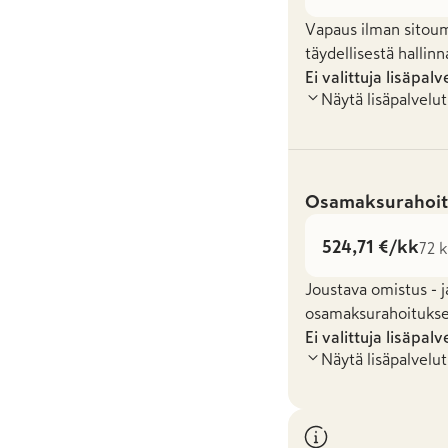
Vapaus ilman sitoum
täydellisestä hallinn
Ei valittuja lisäpalv
Näytä lisäpalvelut
Osamaksurahoit
524,71 €/kk
72 k
Joustava omistus - j
osamaksurahoituksel
Ei valittuja lisäpalv
Näytä lisäpalvelut