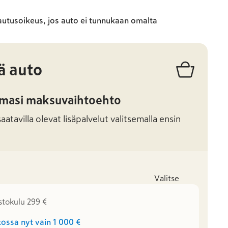
autusoikeus, jos auto ei tunnukaan omalta
ä auto
amasi maksuvaihtoehto
atavilla olevat lisäpalvelut valitsemalla ensin
Valitse
stokulu 299 €
ossa nyt vain
1 000 €