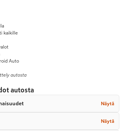
la

 kaikille

alot



roid Auto
ttely autosta
dot autosta
naisuudet
Näytä
Näytä