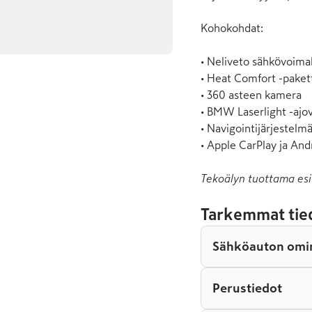
Kohokohdat:

• Neliveto sähkövoimal
• Heat Comfort -paketti
• 360 asteen kamera

• BMW Laserlight -ajov
• Navigointijärjestelmä
• Apple CarPlay ja And
Tekoälyn tuottama esi
Tarkemmat tie
Sähköauton omi
Perustiedot