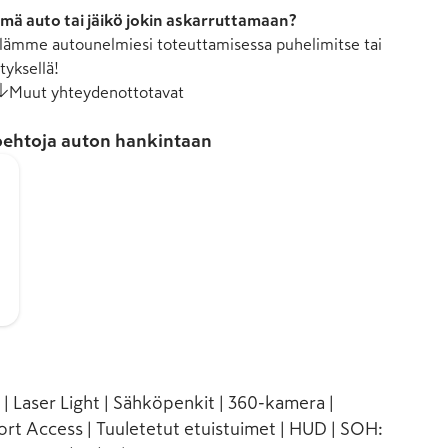
mä auto tai jäikö jokin askarruttamaan?
ämme autounelmiesi toteuttamisessa puhelimitse tai
tyksellä!
Muut yhteydenottotavat
ehtoja auton hankintaan
| Laser Light | Sähköpenkit | 360-kamera |
t Access | Tuuletetut etuistuimet | HUD | SOH: