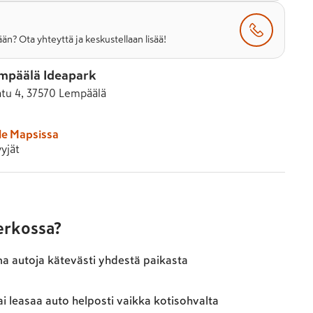
än? Ota yhteyttä ja keskustellaan lisää!
mpäälä Ideapark
atu 4, 37570 Lempäälä
le Mapsissa
yjät
verkossa?
ma autoja kätevästi yhdestä paikasta
ai leasaa auto helposti vaikka kotisohvalta