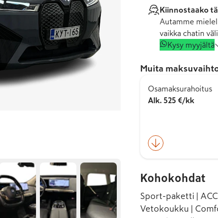
Kiinnostaako tä
Autamme mielell
vaikka chatin väli
Kysy myyjältä
Muita maksuvaihto
Osamaksurahoitus
Alk. 525 €/kk
Kohokohdat
Sport-paketti | ACC 
Vetokoukku | Comfor