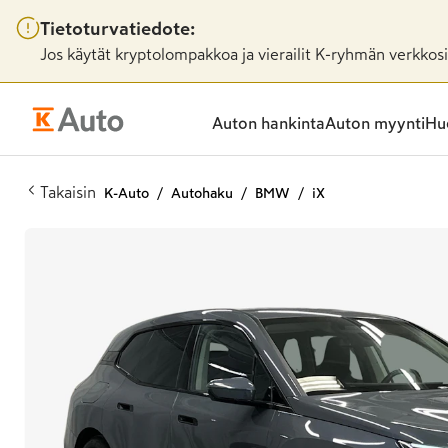
Tietoturvatiedote:
Jos käytät kryptolompakkoa ja vierailit K-ryhmän verkkosiv
Auton hankinta
Auton myynti
Huo
Takaisin
K-Auto
Autohaku
BMW
iX