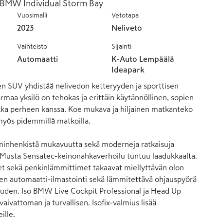
 - BMW Individual Storm Bay
Vuosimalli
Vetotapa
2023
Neliveto
Vaihteisto
Sijainti
Automaatti
K-Auto Lempäälä
Ideapark
 SUV yhdistää nelivedon ketteryyden ja sporttisen 
maa yksilö on tehokas ja erittäin käytännöllinen, sopien 
kka perheen kanssa. Koe mukava ja hiljainen matkanteko 
 myös pidemmillä matkoilla. 

mminhenkistä mukavuutta sekä moderneja ratkaisuja 
 Musta Sensatec-keinonahkaverhoilu tuntuu laadukkaalta. 
t sekä penkinlämmittimet takaavat miellyttävän olon 
en automaatti-ilmastointi sekä lämmitettävä ohjauspyörä 
uden. Iso BMW Live Cockpit Professional ja Head Up 
vaivattoman ja turvallisen. Isofix-valmius lisää 
lle.
