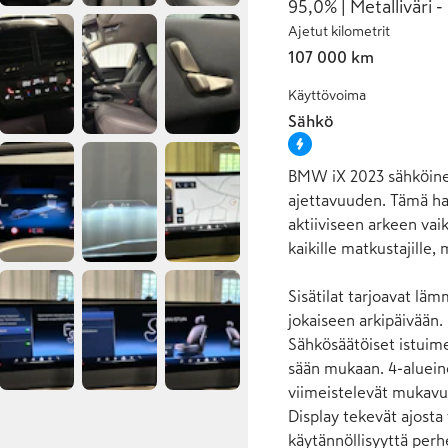
95,0% | Metalliväri
Ajetut kilometrit
107 000 km
Käyttövoima
Sähkö
BMW iX 2023 sähköinen
ajettavuuden. Tämä har
aktiiviseen arkeen vai
kaikille matkustajille,
Sisätilat tarjoavat lä
jokaiseen arkipäivään.
Sähkösäätöiset istuime
sään mukaan. 4-aluein
viimeistelevät mukavu
Display tekevät ajosta 
käytännöllisyyttä perhei