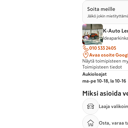
Soita meille
Jäikö jokin mietityttämä
K-Auto Le
Ideaparkink
010 533 2405
Avaa osoite Goog
Näytä toimipisteen my
Toimipisteen tiedot
Aukioloajat
ma-pe 10-18, la 10-16
Miksi asioida 
Laaja valikoi
Osta, varaa t