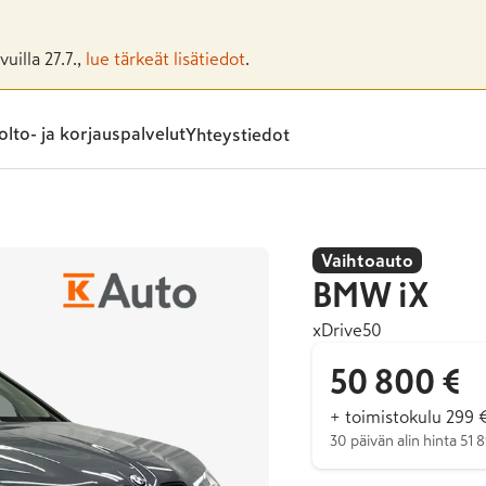
uilla 27.7.,
lue tärkeät lisätiedot
.
lto- ja korjauspalvelut
Yhteystiedot
Vaihtoauto
BMW
iX
xDrive50
50 800 €
+ toimistokulu 299 
30 päivän alin hinta 51 