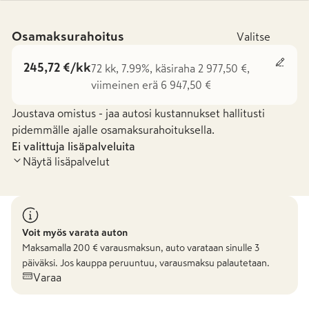
Osamaksurahoitus
Valitse
245,72 €/kk
72 kk, 7.99%, käsiraha 2 977,50 €,
viimeinen erä 6 947,50 €
Joustava omistus - jaa autosi kustannukset hallitusti
pidemmälle ajalle osamaksurahoituksella.
Ei valittuja lisäpalveluita
Näytä lisäpalvelut
Voit myös varata auton
Maksamalla
200
€ varausmaksun, auto varataan sinulle 3
päiväksi. Jos kauppa peruuntuu, varausmaksu palautetaan.
Varaa