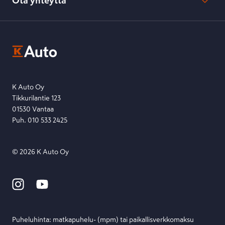
Ota yhteyttä
Saavutettavuus
K-Ryhmän evästekäytännöt
K-Auton asiakasrekisterin tietosuojaseloste
Kysymys, palaute tai jokin muu asia mielessä?
EU Data Act
Ota yhteyttä toimipisteeseen tai lähetä viesti lomakkeella.
Etsi toimipiste
Lähetä viesti
K Auto Oy
Tikkurilantie 123
01530 Vantaa
Puh. 010 533 2425
©
2026
K Auto Oy
Puheluhinta: matka­puhelu- (mpm) tai paikallis­verkko­maksu