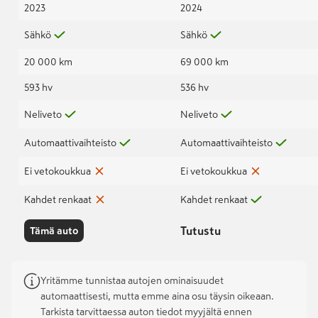
2023
2024
Sähkö
Sähkö
20 000 km
69 000 km
593 hv
536 hv
Neliveto
Neliveto
Automaattivaihteisto
Automaattivaihteisto
Ei vetokoukkua
Ei vetokoukkua
Kahdet renkaat
Kahdet renkaat
Tutustu
Tämä auto
Yritämme tunnistaa autojen ominaisuudet
automaattisesti, mutta emme aina osu täysin oikeaan.
Tarkista tarvittaessa auton tiedot myyjältä ennen