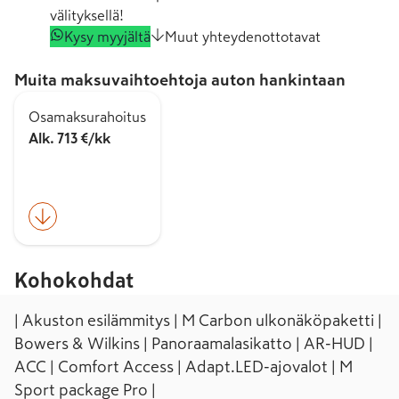
välityksellä!
Kysy myyjältä
Muut yhteydenottotavat
Muita maksuvaihtoehtoja auton hankintaan
Osamaksurahoitus
Alk. 713 €/kk
Kohokohdat
| Akuston esilämmitys | M Carbon ulkonäköpaketti |
Bowers & Wilkins | Panoraamalasikatto | AR-HUD |
ACC | Comfort Access | Adapt.LED-ajovalot | M
Sport package Pro |