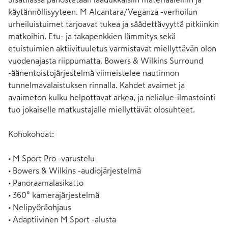
käytännöllisyyteen. M Alcantara/Veganza -verhoilun 
urheiluistuimet tarjoavat tukea ja säädettävyyttä pitkiinkin 
matkoihin. Etu- ja takapenkkien lämmitys sekä 
etuistuimien aktiivituuletus varmistavat miellyttävän olon 
vuodenajasta riippumatta. Bowers & Wilkins Surround 
-äänentoistojärjestelmä viimeistelee nautinnon 
tunnelmavalaistuksen rinnalla. Kahdet avaimet ja 
avaimeton kulku helpottavat arkea, ja nelialue-ilmastointi 
tuo jokaiselle matkustajalle miellyttävät olosuhteet.

Kohokohdat:

• M Sport Pro -varustelu

• Bowers & Wilkins -audiojärjestelmä

• Panoraamalasikatto

• 360° kamerajärjestelmä

• Nelipyöräohjaus

• Adaptiivinen M Sport -alusta