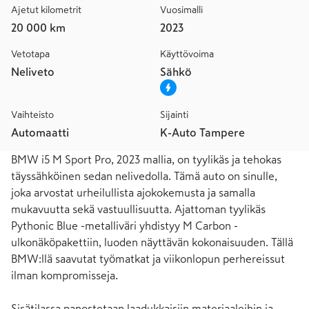
Ajetut kilometrit
Vuosimalli
20 000 km
2023
Vetotapa
Käyttövoima
Neliveto
Sähkö
Vaihteisto
Sijainti
Automaatti
K-Auto Tampere
BMW i5 M Sport Pro, 2023 mallia, on tyylikäs ja tehokas 
täyssähköinen sedan nelivedolla. Tämä auto on sinulle, 
joka arvostat urheilullista ajokokemusta ja samalla 
mukavuutta sekä vastuullisuutta. Ajattoman tyylikäs 
Pythonic Blue -metalliväri yhdistyy M Carbon -
ulkonäköpakettiin, luoden näyttävän kokonaisuuden. Tällä 
BMW:llä saavutat työmatkat ja viikonlopun perhereissut 
ilman kompromisseja.

Sisätilassa panostetaan laadukkaisiin materiaaleihin ja 