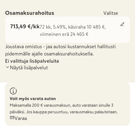
Osamaksurahoitus
Valitse
713,49 €/kk
72 kk, 5.49%, käsiraha 10 485 €,
viimeinen erä 24 465 €
Joustava omistus - jaa autosi kustannukset hallitusti
pidemmälle ajalle osamaksurahoituksella.
Ei valittuja lisäpalveluita
Näytä lisäpalvelut
Voit myös varata auton
Maksamalla
200
€ varausmaksun, auto varataan sinulle 3
päiväksi. Jos kauppa peruuntuu, varausmaksu palautetaan.
Varaa