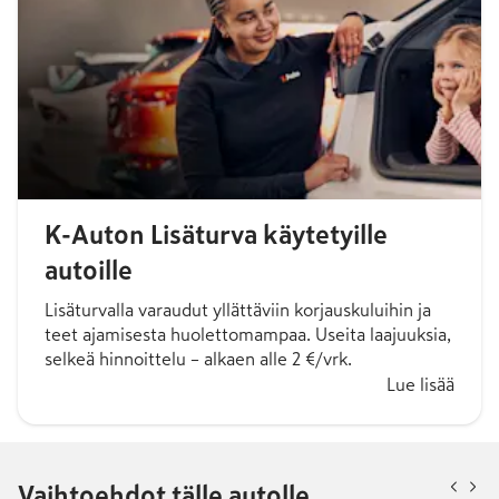
K-Auton Lisäturva käytetyille
autoille
Lisäturvalla varaudut yllättäviin korjauskuluihin ja
teet ajamisesta huolettomampaa. Useita laajuuksia,
selkeä hinnoittelu – alkaen alle 2 €/vrk.
Lue lisää
Vaihtoehdot tälle autolle