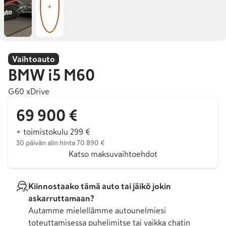
+
Vaihtoauto
BMW
i5 M60
G60 xDrive
69 900 €
+ toimistokulu 299 €
30 päivän alin hinta 70 890 €
Katso maksuvaihtoehdot
Kiinnostaako tämä auto tai jäikö jokin
askarruttamaan?
Autamme mielellämme autounelmiesi
toteuttamisessa puhelimitse tai vaikka chatin