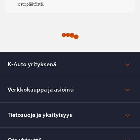
ostopäätöstä.
K-Auto yrityksenä
Mikä on K-Auto?
Lehdistötiedotteet
Verkkokauppa ja asiointi
Toimipisteiden yhteystiedot
Työpaikat
Tilaus- ja toimitusehdot
Kesko.fi
Toimitustavat ja -kulut
Tietosuoja ja yksityisyys
Verkkokaupan peruuttamisilmoitus
Verkkokaupan peruuttamisohjeet
Evästeasetukset
Usein kysyttyä
Kesko-konsernin verkkoselailurekisteri