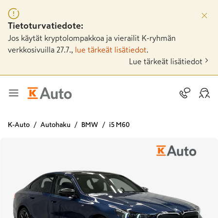
Tietoturvatiedote:
Jos käytät kryptolompakkoa ja vierailit K-ryhmän
verkkosivuilla 27.7.,
lue tärkeät lisätiedot
.
Lue tärkeät lisätiedot
K-Auto
Autohaku
BMW
i5 M60