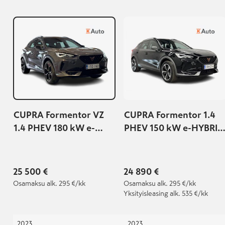
CUPRA Formentor VZ
CUPRA Formentor 1.4
1.4 PHEV 180 kW e-
PHEV 150 kW e-HYBRID
HYBRID DSG
DSG | Tehdastakuu
voimassa 29.03.2028 tai
100 000km!
25 500 €
24 890 €
Osamaksu
alk. 295 €/kk
Osamaksu
alk. 295 €/kk
Yksityisleasing
alk. 535 €/kk
2023
2023