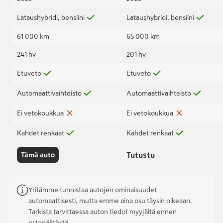
Lataushybridi, bensiini
Lataushybridi, bensiini
61 000 km
65 000 km
241 hv
201 hv
Etuveto
Etuveto
Automaattivaihteisto
Automaattivaihteisto
Ei vetokoukkua
Ei vetokoukkua
Kahdet renkaat
Kahdet renkaat
Tutustu
Tämä auto
Yritämme tunnistaa autojen ominaisuudet
automaattisesti, mutta emme aina osu täysin oikeaan.
Tarkista tarvittaessa auton tiedot myyjältä ennen
ostopäätöstä.