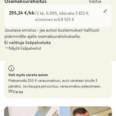
Osamaksurahoitus
Valitse
295,24 €/kk
72 kk, 6.99%, käsiraha 3 825 €,
viimeinen erä 8 925 €
Joustava omistus - jaa autosi kustannukset hallitusti
pidemmälle ajalle osamaksurahoituksella.
Ei valittuja lisäpalveluita
Näytä lisäpalvelut
Voit myös varata auton
Maksamalla
200
€ varausmaksun, auto varataan sinulle 3
päiväksi. Jos kauppa peruuntuu, varausmaksu palautetaan.
Varaa