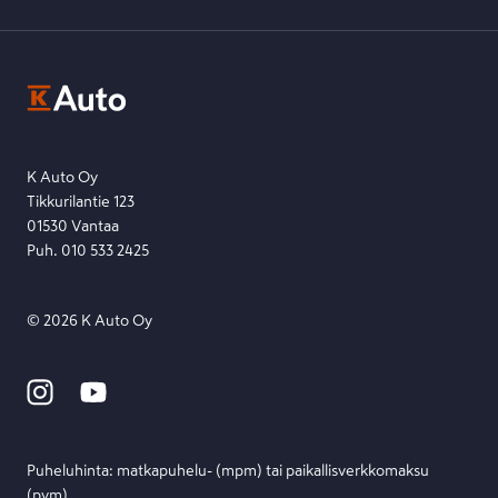
K-Ryhmän evästekäytännöt
K-Auton asiakasrekisterin tietosuojaseloste
Kysymys, palaute tai jokin muu asia mielessä?
EU Data Act
Ota yhteyttä toimipisteeseen tai lähetä viesti lomakkeella.
Etsi toimipiste
Lähetä viesti
K Auto Oy
Tikkurilantie 123
01530 Vantaa
Puh. 010 533 2425
©
2026
K Auto Oy
Puheluhinta: matka­puhelu- (mpm) tai paikallis­verkko­maksu
(pvm)