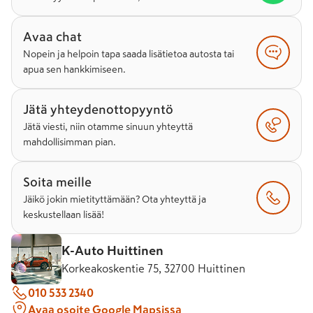
Avaa chat
Nopein ja helpoin tapa saada lisätietoa autosta tai
apua sen hankkimiseen.
Jätä yhteydenottopyyntö
Jätä viesti, niin otamme sinuun yhteyttä
mahdollisimman pian.
Soita meille
Jäikö jokin mietityttämään? Ota yhteyttä ja
keskustellaan lisää!
K-Auto Huittinen
Korkeakoskentie 75, 32700 Huittinen
010 533 2340
Avaa osoite Google Mapsissa