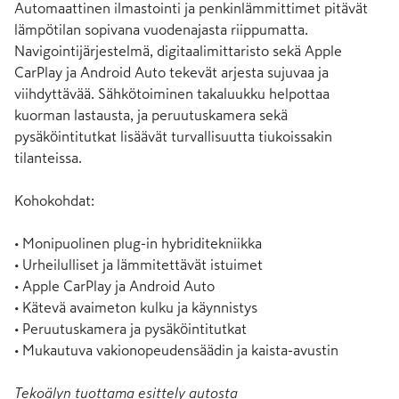
Automaattinen ilmastointi ja penkinlämmittimet pitävät 
lämpötilan sopivana vuodenajasta riippumatta. 
Navigointijärjestelmä, digitaalimittaristo sekä Apple 
CarPlay ja Android Auto tekevät arjesta sujuvaa ja 
viihdyttävää. Sähkötoiminen takaluukku helpottaa 
kuorman lastausta, ja peruutuskamera sekä 
pysäköintitutkat lisäävät turvallisuutta tiukoissakin 
tilanteissa.

Kohokohdat:

• Monipuolinen plug-in hybriditekniikka

• Urheilulliset ja lämmitettävät istuimet

• Apple CarPlay ja Android Auto

• Kätevä avaimeton kulku ja käynnistys

• Peruutuskamera ja pysäköintitutkat

• Mukautuva vakionopeudensäädin ja kaista-avustin
Tekoälyn tuottama esittely autosta