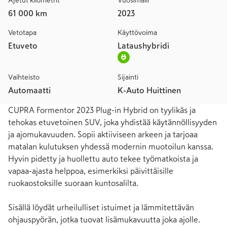
Ajetut kilometrit
Vuosimalli
61 000 km
2023
Vetotapa
Käyttövoima
Etuveto
Lataushybridi
Vaihteisto
Sijainti
Automaatti
K-Auto Huittinen
CUPRA Formentor 2023 Plug-in Hybrid on tyylikäs ja 
tehokas etuvetoinen SUV, joka yhdistää käytännöllisyyden 
ja ajomukavuuden. Sopii aktiiviseen arkeen ja tarjoaa 
matalan kulutuksen yhdessä modernin muotoilun kanssa. 
Hyvin pidetty ja huollettu auto tekee työmatkoista ja 
vapaa-ajasta helppoa, esimerkiksi päivittäisille 
ruokaostoksille suoraan kuntosalilta.

Sisällä löydät urheilulliset istuimet ja lämmitettävän 
ohjauspyörän, jotka tuovat lisämukavuutta joka ajolle. 