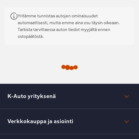
Yritämme tunnistaa autojen ominaisuudet
automaattisesti, mutta emme aina osu täysin oikeaan.
Tarkista tarvittaessa auton tiedot myyjältä ennen
ostopäätöstä.
K-Auto yrityksenä
Mikä on K-Auto?
Lehdistötiedotteet
Verkkokauppa ja asiointi
Toimipisteiden yhteystiedot
Työpaikat
Tilaus- ja toimitusehdot