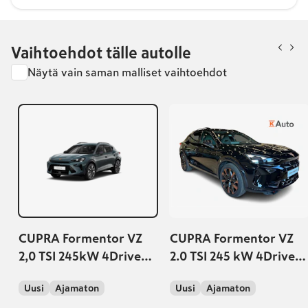
Vaihtoehdot tälle autolle
Näytä vain saman malliset vaihtoehdot
CUPRA Formentor VZ
CUPRA Formentor VZ
2,0 TSI 245kW 4Drive
2.0 TSI 245 kW 4Drive
DSG Turn On
DSG Turn On | Takuu
Uusi
Ajamaton
Uusi
Ajamaton
5v/150tkm