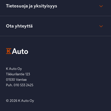
Kesko.fi
Toimitustavat ja -kulut
Tietosuoja ja yksityisyys
Verkkokaupan peruuttamisilmoitus
Verkkokaupan peruuttamisohjeet
Evästeasetukset
Usein kysyttyä
Kesko-konsernin verkkoselailurekisteri
Ota yhteyttä
Saavutettavuus
K-Ryhmän evästekäytännöt
K-Auton asiakasrekisterin tietosuojaseloste
Kysymys, palaute tai jokin muu asia mielessä?
EU Data Act
Ota yhteyttä toimipisteeseen tai lähetä viesti lomakkeella.
Etsi toimipiste
Lähetä viesti
K Auto Oy
Tikkurilantie 123
01530 Vantaa
Puh. 010 533 2425
©
2026
K Auto Oy