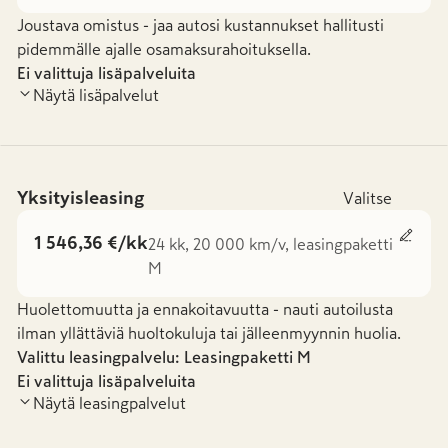
Joustava omistus - jaa autosi kustannukset hallitusti
pidemmälle ajalle osamaksurahoituksella.
Ei valittuja lisäpalveluita
Näytä lisäpalvelut
Yksityisleasing
Valitse
1 546,36 €/kk
24 kk, 20 000 km/v, leasingpaketti
M
Huolettomuutta ja ennakoitavuutta - nauti autoilusta
ilman yllättäviä huoltokuluja tai jälleenmyynnin huolia.
Valittu leasingpalvelu: Leasingpaketti
M
Ei valittuja lisäpalveluita
Näytä leasingpalvelut
Leasingpaketti S
Leasingpaketti