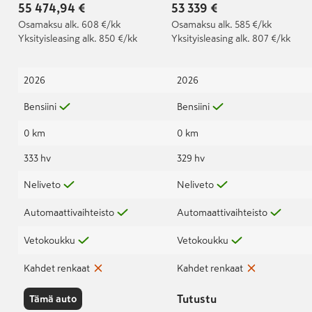
55 474,94 €
53 339 €
Osamaksu
alk. 608 €/kk
Osamaksu
alk. 585 €/kk
Yksityisleasing
alk. 850 €/kk
Yksityisleasing
alk. 807 €/kk
2026
2026
Bensiini
Bensiini
0 km
0 km
333 hv
329 hv
Neliveto
Neliveto
Automaattivaihteisto
Automaattivaihteisto
Vetokoukku
Vetokoukku
Kahdet renkaat
Kahdet renkaat
Tutustu
Tämä auto