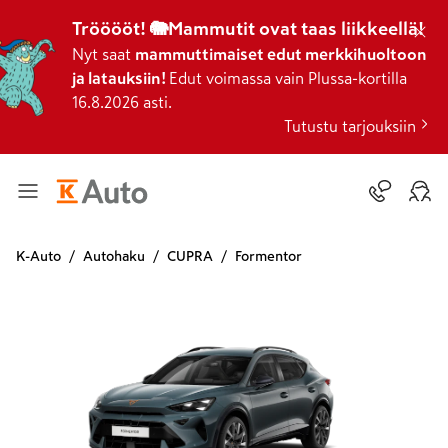
Trööööt! 🐘Mammutit ovat taas liikkeellä!
Nyt saat
mammuttimaiset edut merkkihuoltoon
ja latauksiin!
Edut voimassa vain Plussa-kortilla
16.8.2026 asti.
Tutustu tarjouksiin
K-Auto
Autohaku
CUPRA
Formentor