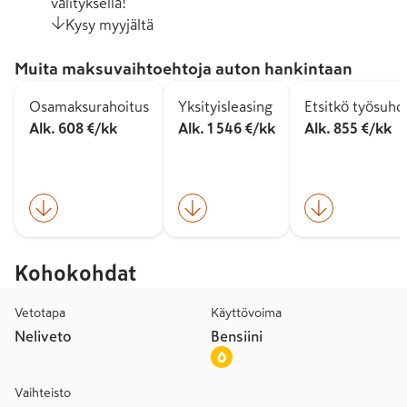
välityksellä!
Kysy myyjältä
Muita maksuvaihtoehtoja auton hankintaan
Osamaksurahoitus
Yksityisleasing
Etsitkö työsuh
Alk. 608 €/kk
Alk. 1 546 €/kk
Alk. 855 €/kk
Kohokohdat
Vetotapa
Käyttövoima
Neliveto
Bensiini
Vaihteisto