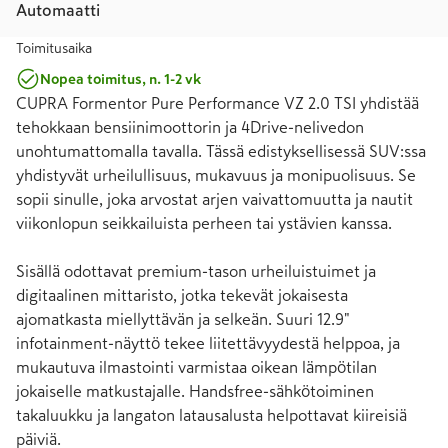
Automaatti
Toimitusaika
Nopea toimitus, n. 1-2 vk
CUPRA Formentor Pure Performance VZ 2.0 TSI yhdistää 
tehokkaan bensiinimoottorin ja 4Drive-nelivedon 
unohtumattomalla tavalla. Tässä edistyksellisessä SUV:ssa 
yhdistyvät urheilullisuus, mukavuus ja monipuolisuus. Se 
sopii sinulle, joka arvostat arjen vaivattomuutta ja nautit 
viikonlopun seikkailuista perheen tai ystävien kanssa.

Sisällä odottavat premium-tason urheiluistuimet ja 
digitaalinen mittaristo, jotka tekevät jokaisesta 
ajomatkasta miellyttävän ja selkeän. Suuri 12.9" 
infotainment-näyttö tekee liitettävyydestä helppoa, ja 
mukautuva ilmastointi varmistaa oikean lämpötilan 
jokaiselle matkustajalle. Handsfree-sähkötoiminen 
takaluukku ja langaton latausalusta helpottavat kiireisiä 
päiviä.
