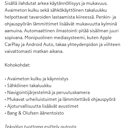
Sisällä ilahdutat arkea käytännöllisyys ja mukavuus. 
Avaimeton kulku sekä sähkökäyttöinen takaluukku 
helpottavat tavaroiden lastaamista kiireessä. Penkin- ja 
ohjauspyörän lämmittimet lisäävät mukavuutta kylminä 
aamuina. Automaattinen ilmastointi pitää sisäilman juuri 
sopivana. Monipuolinen mediasysteemi, kuten Apple 
CarPlay ja Android Auto, takaa yhteydenpidon ja viihteen 
vaivattomasti matkan aikana.

Kohokohdat:

• Avaimeton kulku ja käynnistys

• Sähköinen takaluukku

• Navigointijärjestelmä ja peruutuskamera

• Mukavat urheiluistuimet ja lämmitettävä ohjauspyörä

• Ajoturvallisuutta lisäävät avustimet

• Bang & Olufsen äänentoisto
Tekoälyn tuottama esittely autosta