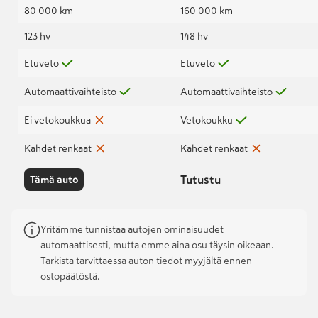
80 000 km
160 000 km
123 hv
148 hv
Etuveto
Etuveto
Automaattivaihteisto
Automaattivaihteisto
Ei vetokoukkua
Vetokoukku
Kahdet renkaat
Kahdet renkaat
Tutustu
Tämä auto
Yritämme tunnistaa autojen ominaisuudet
automaattisesti, mutta emme aina osu täysin oikeaan.
Tarkista tarvittaessa auton tiedot myyjältä ennen
ostopäätöstä.