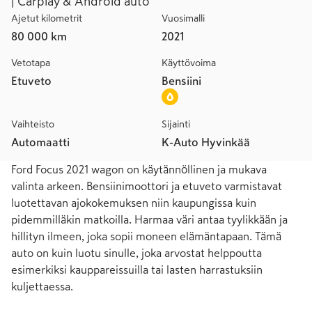
| Carplay & Android auto
Ajetut kilometrit
Vuosimalli
80 000 km
2021
Vetotapa
Käyttövoima
Etuveto
Bensiini
Vaihteisto
Sijainti
Automaatti
K-Auto Hyvinkää
Ford Focus 2021 wagon on käytännöllinen ja mukava 
valinta arkeen. Bensiinimoottori ja etuveto varmistavat 
luotettavan ajokokemuksen niin kaupungissa kuin 
pidemmilläkin matkoilla. Harmaa väri antaa tyylikkään ja 
hillityn ilmeen, joka sopii moneen elämäntapaan. Tämä 
auto on kuin luotu sinulle, joka arvostat helppoutta 
esimerkiksi kauppareissuilla tai lasten harrastuksiin 
kuljettaessa.
