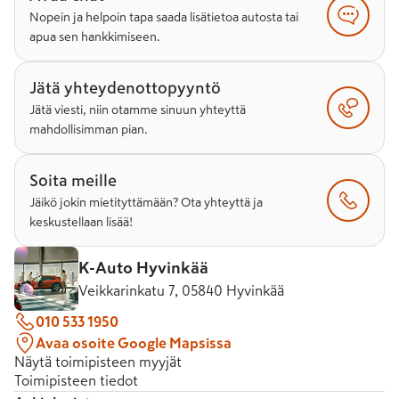
Nopein ja helpoin tapa saada lisätietoa autosta tai
apua sen hankkimiseen.
Jätä yhteydenottopyyntö
Jätä viesti, niin otamme sinuun yhteyttä
mahdollisimman pian.
Soita meille
Jäikö jokin mietityttämään? Ota yhteyttä ja
keskustellaan lisää!
K-Auto Hyvinkää
Veikkarinkatu 7, 05840 Hyvinkää
010 533 1950
Avaa osoite Google Mapsissa
Näytä toimipisteen myyjät
Toimipisteen tiedot