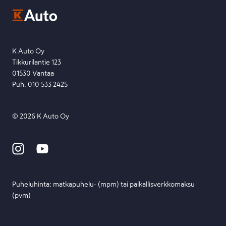
Ota yhteyttä toimipisteeseen tai lähetä viesti lomakkeella.
Etsi toimipiste
Lähetä viesti
K Auto Oy
Tikkurilantie 123
01530 Vantaa
Puh. 010 533 2425
©
2026
K Auto Oy
Puheluhinta: matka­puhelu- (mpm) tai paikallis­verkko­maksu
(pvm)