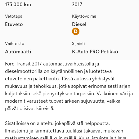
173 000 km
2017
Vetotapa
Käyttövoima
Etuveto
Diesel
Vaihteisto
Sijainti
Automaatti
K-Auto PRO Petikko
Ford Transit 2017 automaattivaihteistolla ja 
dieselmoottorilla on käytännöllinen ja luotettava 
etuvetoinen pakettiauto. Tässä autossa yhdistyvät 
mukavuus ja tehokkuus, jotka sopivat erinomaisesti arjen 
kuljetuksiin sekä pienyrityksen tarpeisiin. Valkoinen väri ja 
modernit varusteet tuovat arkeen sujuvuutta, vaikka 
päivät olisivat kiireisiä.

Sisätiloissa on ajateltu jokapäiväistä helppoutta. 
Ilmastointi ja lämmitettävä tuulilasi takaavat mukavan 
matkustamisen säällä kuin säällä. Kuusi istuinta ja tilava 