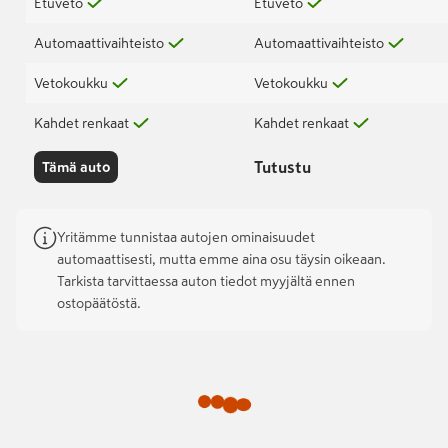
Etuveto
Etuveto
Automaattivaihteisto
Automaattivaihteisto
Vetokoukku
Vetokoukku
Kahdet renkaat
Kahdet renkaat
Tutustu
Tämä auto
Yritämme tunnistaa autojen ominaisuudet
automaattisesti, mutta emme aina osu täysin oikeaan.
Tarkista tarvittaessa auton tiedot myyjältä ennen
ostopäätöstä.