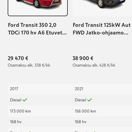
Ford Transit 350 2,0
Ford Transit 125kW Aut
TDCi 170 hv A6 Etuveto
FWD Jatko-ohjaamo
Trend L3H2
2+3h | 1-om. Suomi-
auto | Sis.ALV | Webast
| Vetokoukku | Kamera 
29 470 €
38 900 €
Osamaksu
alk. 338 €/kk
Osamaksu
alk. 428 €/kk
2017
2021
Diesel
Diesel
173 000 km
156 000 km
168 hv
168 hv