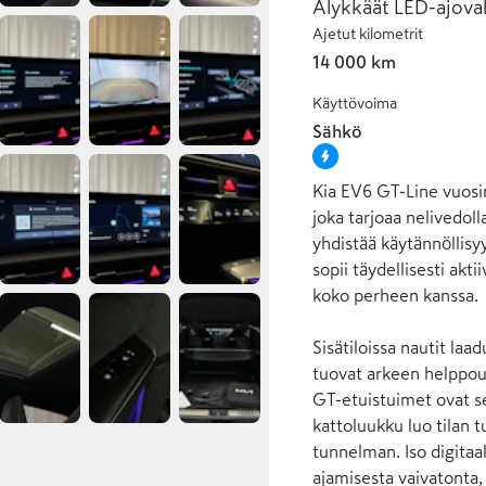
Älykkäät LED-ajovalo
Ajetut kilometrit
14 000 km
Käyttövoima
Sähkö
Kia EV6 GT-Line vuosi
joka tarjoaa nelivedol
yhdistää käytännöllis
sopii täydellisesti akt
koko perheen kanssa.

Sisätiloissa nautit laa
tuovat arkeen helppout
GT-etuistuimet ovat se
kattoluukku luo tilan 
tunnelman. Iso digitaal
ajamisesta vaivatonta, 