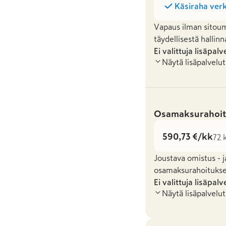
Käsiraha verk
Vapaus ilman sitoum
täydellisestä hallinn
Ei valittuja lisäpalv
Näytä lisäpalvelut
Osamaksurahoit
590,73 €/kk
72 
Joustava omistus - j
osamaksurahoituksel
Ei valittuja lisäpalv
Näytä lisäpalvelut