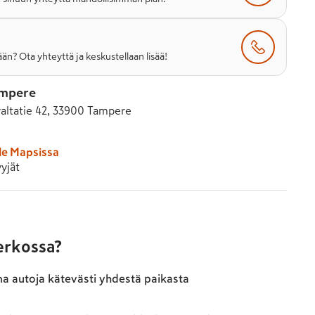
än? Ota yhteyttä ja keskustellaan lisää!
ampere
altatie 42, 33900 Tampere
le Mapsissa
yjät
verkossa?
ma autoja kätevästi yhdestä paikasta