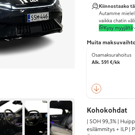
Kiinnostaako tä
Autamme mielell
vaikka chatin väli
Kysy myyjältä
Muita maksuvaihto
Osamaksurahoitus
Alk. 591 €/kk
Kohokohdat
| SOH 99,3% | Huippu
esilämmitys + ILP |