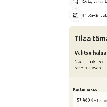
Osta, varaa t
14 päivän pal
Tilaa täm
Valitse halu
Näet tilaukseen sa
rahoitustavan.
Kertamaksu
57 480 €
+ toimi