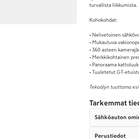
turvallista liikkumista.

Kohokohdat:

• Nelivetoinen sähkövo
• Mukautuva vakionop
• 360 asteen kamerajär
• Merkkikohtainen pre
• Panoraama kattoluuk
• Tuuletetut GT-etuis
Tekoälyn tuottama esi
Tarkemmat tie
Sähköauton omi
Perustiedot