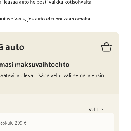
ai leasaa auto helposti vaikka kotisohvalta
autusoikeus, jos auto ei tunnukaan omalta
ä auto
amasi maksuvaihtoehto
atavilla olevat lisäpalvelut valitsemalla ensin
Valitse
stokulu 299 €