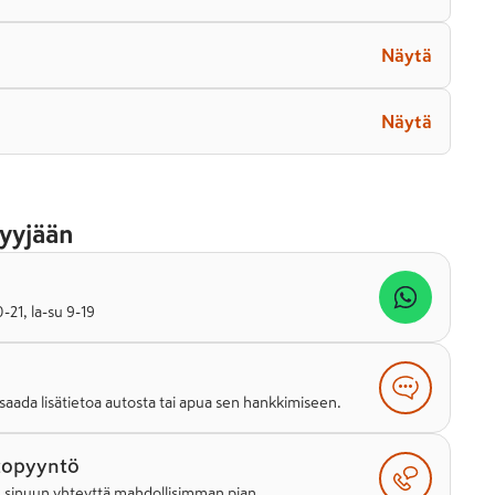
Näytä
Näytä
yyjään
21, la-su 9-19
saada lisätietoa autosta tai apua sen hankkimiseen.
topyyntö
e sinuun yhteyttä mahdollisimman pian.