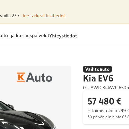
uilla 27.7.,
lue tärkeät lisätiedot
.
lto- ja korjauspalvelut
Yhteystiedot
Vaihtoauto
Kia
EV6
GT AWD 84kWh 650hv
57 480 €
+ toimistokulu 299 
30 päivän alin hinta 63 