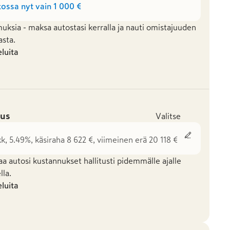
ossa nyt vain
1 000 €
uksia - maksa autostasi kerralla ja nauti omistajuuden
asta.
eluita
us
Valitse
kk, 5.49%, käsiraha 8 622 €, viimeinen erä 20 118 €
aa autosi kustannukset hallitusti pidemmälle ajalle
la.
eluita