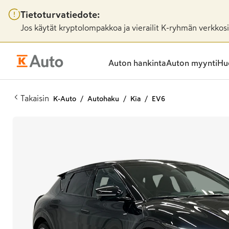
Tietoturvatiedote:
Jos käytät kryptolompakkoa ja vierailit K-ryhmän verkkosiv
Auton hankinta
Auton myynti
Huo
Takaisin
K-Auto
Autohaku
Kia
EV6