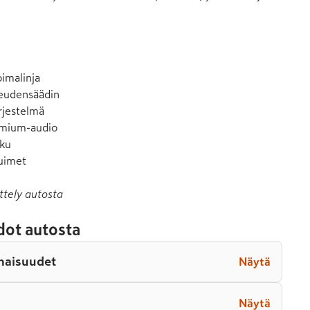
imalinja

eudensäädin

jestelmä

mium-audio

ku

tuimet
ttely autosta
dot autosta
naisuudet
Näytä
Näytä