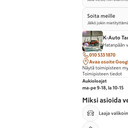
Soita meille
Jäikö jokin mietityttämä
K-Auto T
Hatanpään v
010 533 1870
Avaa osoite Goog
Näytä toimipisteen my
Toimipisteen tiedot
Aukioloajat
ma-pe 9-18, la 10-15
Miksi asioida 
Laaja valikoi