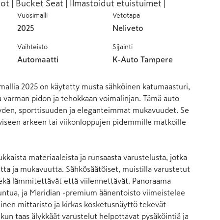
t | Bucket Seat | Ilmastoidut etuistuimet |
Vuosimalli
Vetotapa
2025
Neliveto
Vaihteisto
Sijainti
Automaatti
K-Auto Tampere
mallia 2025 on käytetty musta sähköinen katumaasturi, 
la varman pidon ja tehokkaan voimalinjan. Tämä auto 
yyden, sporttisuuden ja eleganteimmat mukavuudet. Se 
iiviseen arkeen tai viikonloppujen pidemmille matkoille 
dukkaista materiaaleista ja runsaasta varustelusta, jotka 
ta ja mukavuutta. Sähkösäätöiset, muistilla varustetut 
kä lämmitettävät että viilennettävät. Panoraama 
tuntua, ja Meridian -premium äänentoisto viimeistelee 
inen mittaristo ja kirkas kosketusnäyttö tekevät 
kun taas älykkäät varustelut helpottavat pysäköintiä ja 