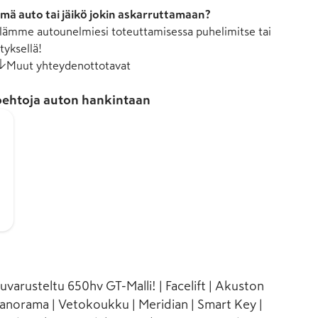
mä auto tai jäikö jokin askarruttamaan?
ämme autounelmiesi toteuttamisessa puhelimitse tai
tyksellä!
Muut yhteydenottotavat
ehtoja auton hankintaan
varusteltu 650hv GT-Malli! | Facelift | Akuston
 Panorama | Vetokoukku | Meridian | Smart Key |