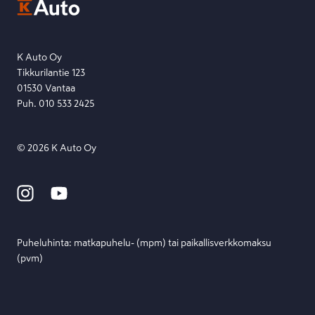
Etsi toimipiste
Lähetä viesti
K Auto Oy
Tikkurilantie 123
01530 Vantaa
Puh. 010 533 2425
©
2026
K Auto Oy
Puheluhinta: matka­puhelu- (mpm) tai paikallis­verkko­maksu
(pvm)