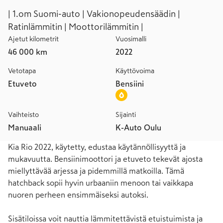
| 1.om Suomi-auto | Vakionopeudensäädin |
Ratinlämmitin | Moottorilämmitin |
Ajetut kilometrit
Vuosimalli
46 000 km
2022
Vetotapa
Käyttövoima
Etuveto
Bensiini
Vaihteisto
Sijainti
Manuaali
K-Auto Oulu
Kia Rio 2022, käytetty, edustaa käytännöllisyyttä ja 
mukavuutta. Bensiinimoottori ja etuveto tekevät ajosta 
miellyttävää arjessa ja pidemmillä matkoilla. Tämä 
hatchback sopii hyvin urbaaniin menoon tai vaikkapa 
nuoren perheen ensimmäiseksi autoksi.

Sisätiloissa voit nauttia lämmitettävistä etuistuimista ja 