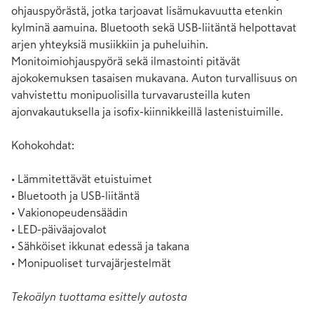
ohjauspyörästä, jotka tarjoavat lisämukavuutta etenkin 
kylminä aamuina. Bluetooth sekä USB-liitäntä helpottavat 
arjen yhteyksiä musiikkiin ja puheluihin. 
Monitoimiohjauspyörä sekä ilmastointi pitävät 
ajokokemuksen tasaisen mukavana. Auton turvallisuus on 
vahvistettu monipuolisilla turvavarusteilla kuten 
ajonvakautuksella ja isofix-kiinnikkeillä lastenistuimille.

Kohokohdat:

• Lämmitettävät etuistuimet

• Bluetooth ja USB-liitäntä

• Vakionopeudensäädin

• LED-päiväajovalot

• Sähköiset ikkunat edessä ja takana

• Monipuoliset turvajärjestelmät
Tekoälyn tuottama esittely autosta