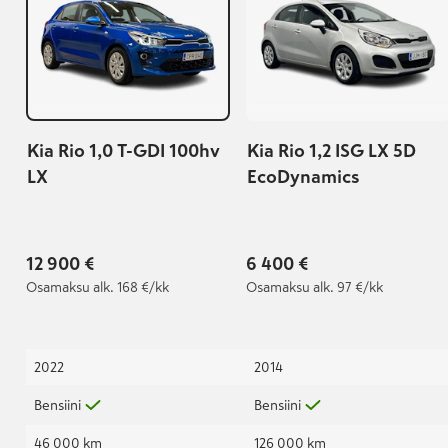
Kia Rio 1,0 T-GDI 100hv
Kia Rio 1,2 ISG LX 5D
LX
EcoDynamics
12 900 €
6 400 €
Osamaksu
alk. 168 €/kk
Osamaksu
alk. 97 €/kk
2022
2014
Bensiini
Bensiini
46 000 km
126 000 km