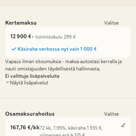
Kertamaksu
Valitse
12 900 €
+ toimistokulu 299 €
Käsiraha verkossa nyt vain
1 000 €
Vapaus ilman sitoumuksia - maksa autostasi kerralla ja
nauti omistajuuden täydellisestä hallinnasta.
Ei valittuja lisäpalveluita
Näytä lisäpalvelut
Osamaksurahoitus
Valitse
167,76 €/kk
72 kk, 7.99%, käsiraha 1 935 €,
viimeinen erä 4 515 €