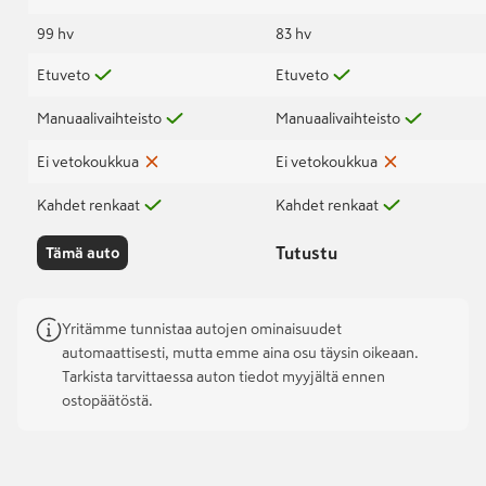
99 hv
83 hv
Etuveto
Etuveto
Manuaalivaihteisto
Manuaalivaihteisto
Ei vetokoukkua
Ei vetokoukkua
Kahdet renkaat
Kahdet renkaat
Tutustu
Tämä auto
Yritämme tunnistaa autojen ominaisuudet
automaattisesti, mutta emme aina osu täysin oikeaan.
Tarkista tarvittaessa auton tiedot myyjältä ennen
ostopäätöstä.