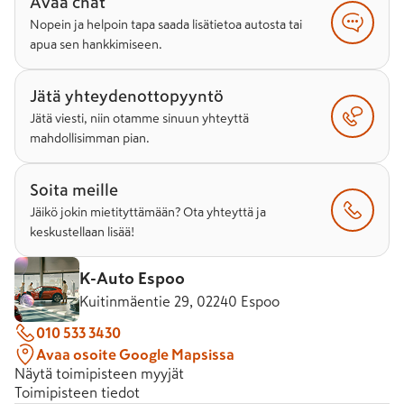
Avaa chat
Nopein ja helpoin tapa saada lisätietoa autosta tai
apua sen hankkimiseen.
Jätä yhteydenottopyyntö
Jätä viesti, niin otamme sinuun yhteyttä
mahdollisimman pian.
Soita meille
Jäikö jokin mietityttämään? Ota yhteyttä ja
keskustellaan lisää!
K-Auto Espoo
Kuitinmäentie 29, 02240 Espoo
010 533 3430
Avaa osoite Google Mapsissa
Näytä toimipisteen myyjät
Toimipisteen tiedot