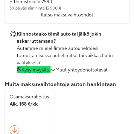
+ toimistokulu 299 €
30 päivän alin hinta 13 900 €
Katso maksuvaihtoehdot
Kiinnostaako tämä auto tai jäikö jokin
askarruttamaan?
Autamme mielellämme autounelmiesi
toteuttamisessa puhelimitse tai vaikka chatin
välityksellä!
Kysy myyjältä
Muut yhteydenottotavat
Muita maksuvaihtoehtoja auton hankintaan
Osamaksurahoitus
Alk. 168 €/kk