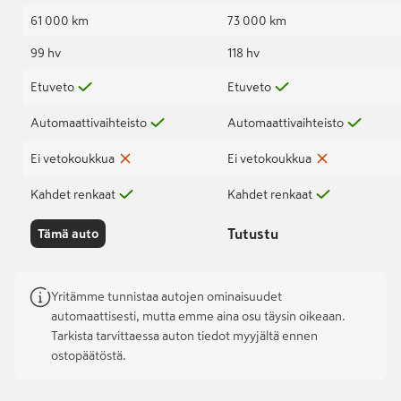
61 000 km
73 000 km
99 hv
118 hv
Etuveto
Etuveto
Automaattivaihteisto
Automaattivaihteisto
Ei vetokoukkua
Ei vetokoukkua
Kahdet renkaat
Kahdet renkaat
Tutustu
Tämä auto
Yritämme tunnistaa autojen ominaisuudet
automaattisesti, mutta emme aina osu täysin oikeaan.
Tarkista tarvittaessa auton tiedot myyjältä ennen
ostopäätöstä.