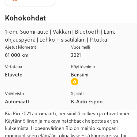
Kohokohdat
1-om. Suomi-auto | Vakkari | Bluetooth | Läm.
ohjauspyörä | Lohko + sisätilaläm | P.tutka
Ajetut kilometrit
Vuosimalli
61 000 km
2021
Vetotapa
Käyttövoima
Etuveto
Bensiini
Vaihteisto
Sijainti
Automaatti
K-Auto Espoo
Kia Rio 2021 automaatti, bensiinillä kulkeva ja etuvetoinen. 
Käytännöllinen ja mukava hatchback helpottaa arjen 
kulkemista. Hopeanvärinen Rio on mainio kumppani 
monipuoliseen elämään, olipa kyseessä kauppareissu tai 