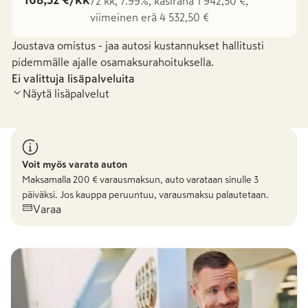
168,32 €/kk
72 kk, 7.99%, käsiraha 1 942,50 €,
viimeinen erä 4 532,50 €
Joustava omistus - jaa autosi kustannukset hallitusti
pidemmälle ajalle osamaksurahoituksella.
Ei valittuja lisäpalveluita
Näytä lisäpalvelut
Voit myös varata auton
Maksamalla
200
€ varausmaksun, auto varataan sinulle 3
päiväksi. Jos kauppa peruuntuu, varausmaksu palautetaan.
Varaa