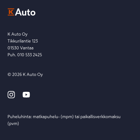
Ota yhteyttä toimipisteeseen tai lähetä viesti lomakkeella.
Etsi toimipiste
Lähetä viesti
K Auto Oy
Tikkurilantie 123
01530 Vantaa
Puh. 010 533 2425
©
2026
K Auto Oy
Puheluhinta: matka­puhelu- (mpm) tai paikallis­verkko­maksu
(pvm)