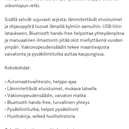
viikonlopun retki.

Sisällä selviät sujuvasti arjesta: lämmitettävät etuistuimet 
ja ohjauspyörä tuovat lämpöä kylmiin aamuihin. USB-liitin 
lataukseen, Bluetooth hands-free helpottaa yhteydenpitoa 
ja manuaalinen ilmastointi pitää olot miellyttävinä vuoden 
ympäri. Vakionopeudensäädin tekee maantieajosta 
vaivatonta ja pysäköintitutka auttaa kaupungissa.

Kohokohdat:

• Automaattivaihteisto, helppo ajaa

• Lämmitettävät etuistuimet, mukava talvella

• Vakionopeudensäädin, vaivaton matka

• Bluetooth hands-free, turvallinen yhteys

• Pysäköintitutka, helpot pysäköinnit

• Huoltokirja, selkeä huoltohistoria