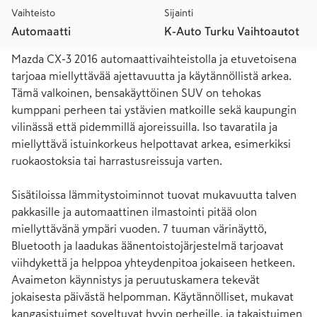
Vaihteisto
Sijainti
Automaatti
K-Auto Turku Vaihtoautot
Mazda CX-3 2016 automaattivaihteistolla ja etuvetoisena 
tarjoaa miellyttävää ajettavuutta ja käytännöllistä arkea. 
Tämä valkoinen, bensakäyttöinen SUV on tehokas 
kumppani perheen tai ystävien matkoille sekä kaupungin 
vilinässä että pidemmillä ajoreissuilla. Iso tavaratila ja 
miellyttävä istuinkorkeus helpottavat arkea, esimerkiksi 
ruokaostoksia tai harrastusreissuja varten.

Sisätiloissa lämmitystoiminnot tuovat mukavuutta talven 
pakkasille ja automaattinen ilmastointi pitää olon 
miellyttävänä ympäri vuoden. 7 tuuman värinäyttö, 
Bluetooth ja laadukas äänentoistojärjestelmä tarjoavat 
viihdykettä ja helppoa yhteydenpitoa jokaiseen hetkeen. 
Avaimeton käynnistys ja peruutuskamera tekevät 
jokaisesta päivästä helpomman. Käytännölliset, mukavat 
kangasistuimet soveltuvat hyvin perheille, ja takaistuimen 