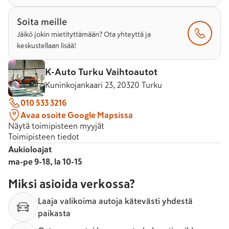
Soita meille
Jäikö jokin mietityttämään? Ota yhteyttä ja
keskustellaan lisää!
K-Auto Turku Vaihtoautot
Kuninkojankaari 23, 20320 Turku
010 533 3216
Avaa osoite Google Mapsissa
Näytä toimipisteen myyjät
Toimipisteen tiedot
Aukioloajat
ma-pe 9-18, la 10-15
Miksi asioida verkossa?
Laaja valikoima autoja kätevästi yhdestä
paikasta