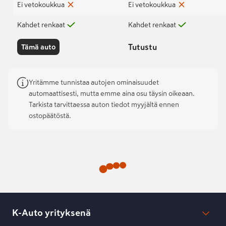
Ei vetokoukkua
Ei vetokoukkua
Kahdet renkaat
Kahdet renkaat
Tutustu
Tämä auto
Yritämme tunnistaa autojen ominaisuudet
automaattisesti, mutta emme aina osu täysin oikeaan.
Tarkista tarvittaessa auton tiedot myyjältä ennen
ostopäätöstä.
K-Auto yrityksenä