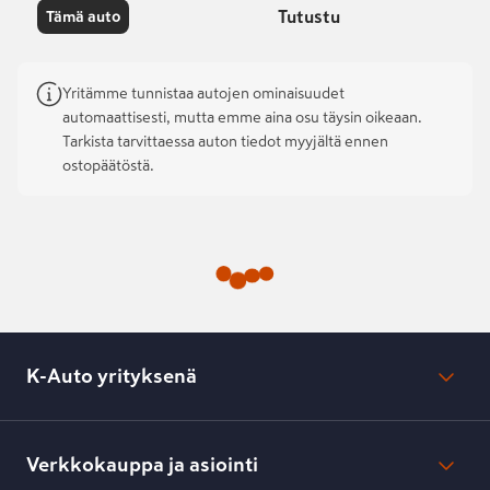
Tutustu
Tämä auto
Yritämme tunnistaa autojen ominaisuudet
automaattisesti, mutta emme aina osu täysin oikeaan.
Tarkista tarvittaessa auton tiedot myyjältä ennen
ostopäätöstä.
K-Auto yrityksenä
Mikä on K-Auto?
Lehdistötiedotteet
Verkkokauppa ja asiointi
Toimipisteiden yhteystiedot