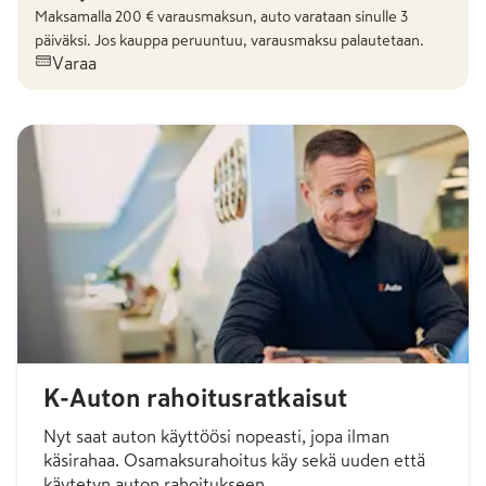
Maksamalla
200
€ varausmaksun, auto varataan sinulle 3
päiväksi. Jos kauppa peruuntuu, varausmaksu palautetaan.
Varaa
K-Auton rahoitusratkaisut
Nyt saat auton käyttöösi nopeasti, jopa ilman
käsirahaa. Osamaksurahoitus käy sekä uuden että
käytetyn auton rahoitukseen.