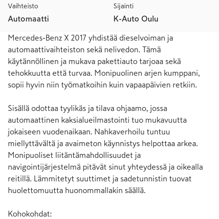
Vaihteisto
Sijainti
Automaatti
K-Auto Oulu
Mercedes-Benz X 2017 yhdistää dieselvoiman ja 
automaattivaihteiston sekä nelivedon. Tämä 
käytännöllinen ja mukava pakettiauto tarjoaa sekä 
tehokkuutta että turvaa. Monipuolinen arjen kumppani, 
sopii hyvin niin työmatkoihin kuin vapaapäivien retkiin.

Sisällä odottaa tyylikäs ja tilava ohjaamo, jossa 
automaattinen kaksialueilmastointi tuo mukavuutta 
jokaiseen vuodenaikaan. Nahkaverhoilu tuntuu 
miellyttävältä ja avaimeton käynnistys helpottaa arkea. 
Monipuoliset liitäntämahdollisuudet ja 
navigointijärjestelmä pitävät sinut yhteydessä ja oikealla 
reitillä. Lämmitetyt suuttimet ja sadetunnistin tuovat 
huolettomuutta huonommallakin säällä.

Kohokohdat:
