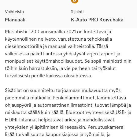
Vaihteisto
Sijainti
Manuaali
K-Auto PRO Koivuhaka
Mitsubishi L200 vuosimallia 2021 on luotettava ja 
käytännöllinen neliveto, varustettuna tehokkaalla 
dieselmoottorilla ja manuaalivaihteistolla. Tässä 
valkoisessa pakettiautossa yhdistyvät arjen tarpeet ja 
monipuoliset käyttömahdollisuudet. Se sopii mainiosti niin 
töihin kuin harrastuksiin, ja vie perheen tai työkalut 
turvallisesti perille kaikissa olosuhteissa.

Sisätilat on suunniteltu tarjoamaan mukavuutta myös 
pidemmillä matkoilla. Penkinlämmittimet, lämmitettävä 
ohjauspyörä ja automaattinen ilmastointi tuovat lämpöä ja 
raikkautta säällä kuin säällä. Bluetooth-yhteys sekä USB- ja 
HDMI-liitännät helpottavat arkea ja mahdollistavat 
yhteyksien ylläpitämisen kiireessäkin. Peruutuskamera 
lisää turvallisuutta kaupunkiajossa ja työmailla, ja 