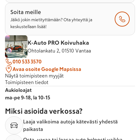
Soita meille
Jäikö jokin mietityttämään? Ota yhteyttä ja
keskustellaan lisää!
K-Auto PRO Koivuhaka
Ohtolankatu 2, 01510 Vantaa
010 533 3570
Avaa osoite Google Mapsissa
Näytä toimipisteen myyjät
Toimipisteen tiedot
Aukioloajat
ma-pe 9-18, la 10-15
Miksi asioida verkossa?
Laaja valikoima autoja kätevästi yhdestä
paikasta
Osta, varaa tai leasaa auto helposti vaikka