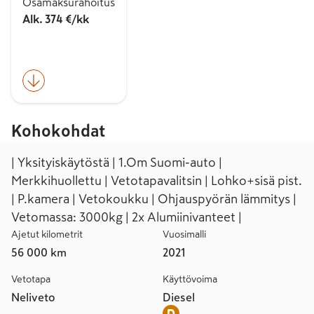
Osamaksurahoitus
Alk. 374 €/kk
Kohokohdat
| Yksityiskäytöstä | 1.Om Suomi-auto |
Merkkihuollettu | Vetotapavalitsin | Lohko+sisä pist.
| P.kamera | Vetokoukku | Ohjauspyörän lämmitys |
Vetomassa: 3000kg | 2x Alumiinivanteet |
Ajetut kilometrit
Vuosimalli
56 000 km
2021
Vetotapa
Käyttövoima
Neliveto
Diesel