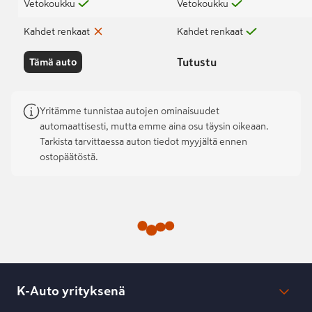
Vetokoukku
Vetokoukku
Kahdet renkaat
Kahdet renkaat
Tutustu
Tämä auto
Yritämme tunnistaa autojen ominaisuudet
automaattisesti, mutta emme aina osu täysin oikeaan.
Tarkista tarvittaessa auton tiedot myyjältä ennen
ostopäätöstä.
K-Auto yrityksenä