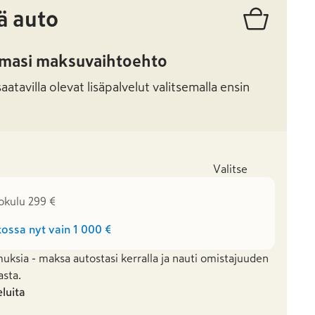
ä auto
amasi maksuvaihtoehto
atavilla olevat lisäpalvelut valitsemalla ensin
Valitse
okulu 299 €
ossa nyt vain
1 000 €
uksia - maksa autostasi kerralla ja nauti omistajuuden
asta.
eluita