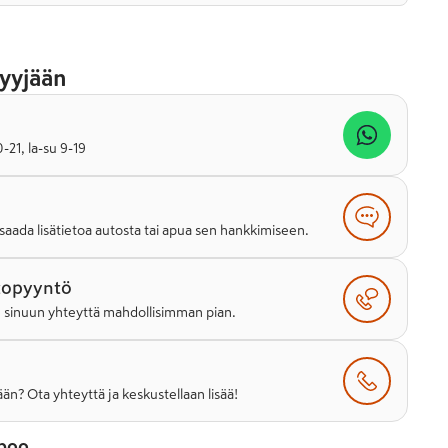
yyjään
21, la-su 9-19
saada lisätietoa autosta tai apua sen hankkimiseen.
topyyntö
e sinuun yhteyttä mahdollisimman pian.
än? Ota yhteyttä ja keskustellaan lisää!
poo