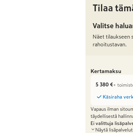
Tilaa täm
Valitse halu
Näet tilaukseen sa
rahoitustavan.
Kertamaksu
5 380 €
+ toimist
Käsiraha verk
Vapaus ilman sitoum
täydellisestä hallinn
Ei valittuja lisäpalv
Näytä lisäpalvelut