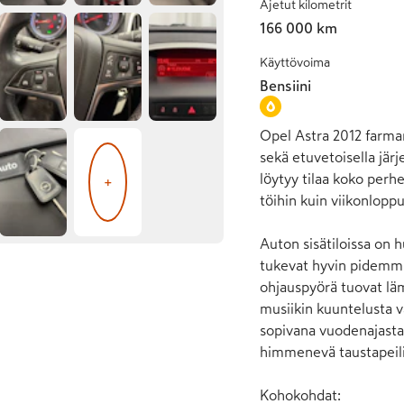
Ajetut kilometrit
166 000 km
Käyttövoima
Bensiini
Opel Astra 2012 farmari
sekä etuvetoisella järj
löytyy tilaa koko perhee
+
töihin kuin viikonloppur
Auton sisätiloissa on
tukevat hyvin pidemmil
ohjauspyörä tuovat läm
musiikin kuuntelusta v
sopivana vuodenajasta 
himmenevä taustapeili
Kohokohdat:
