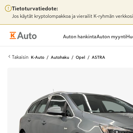
Tietoturvatiedote:
Jos käytät kryptolompakkoa ja vierailit K-ryhmän verkkosiv
Auton hankinta
Auton myynti
Huo
Takaisin
K-Auto
Autohaku
Opel
ASTRA