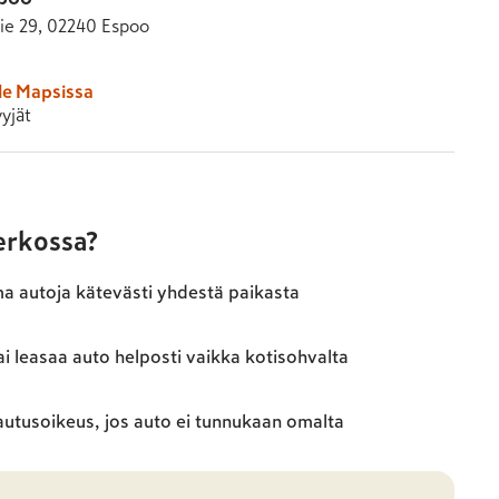
ie 29, 02240 Espoo
le Mapsissa
yjät
verkossa?
ma autoja kätevästi yhdestä paikasta
ai leasaa auto helposti vaikka kotisohvalta
autusoikeus, jos auto ei tunnukaan omalta