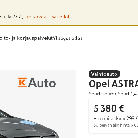
uilla 27.7.,
lue tärkeät lisätiedot
.
lto- ja korjauspalvelut
Yhteystiedot
Vaihtoauto
Opel
ASTR
Sport Tourer Sport 1
5 380 €
+ toimistokulu 299 
30 päivän alin hinta 6 6