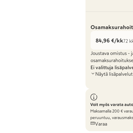
Osamaksurahoit
84,96 €/kk
72 k
Joustava omistus - j
osamaksurahoituksel
Ei valittuja lisäpalv
Näytä lisäpalvelut
Voit myös varata aut
Maksamalla
200
€ varau
peruuntuu, varausmaks
Varaa