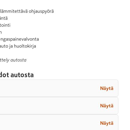
 lämmitettävä ohjauspyörä

ntä

ointi



engaspainevalvonta

uto ja huoltokirja
ttely autosta
dot autosta
Näytä
Näytä
Näytä