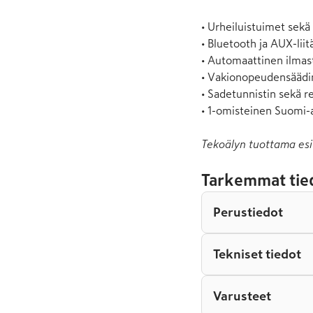
• Urheiluistuimet sekä
• Bluetooth ja AUX-liitä
• Automaattinen ilmast
• Vakionopeudensäädin
• Sadetunnistin sekä r
• 1-omisteinen Suomi-a
Tekoälyn tuottama esi
Tarkemmat tie
Perustiedot
Tekniset tiedot
Varusteet