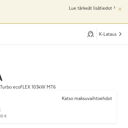
Lue tärkeät lisätiedot
K-Lataus
A
,4 Turbo ecoFLEX 103kW MT6
Katso maksuvaihtoehdot
€
80 €