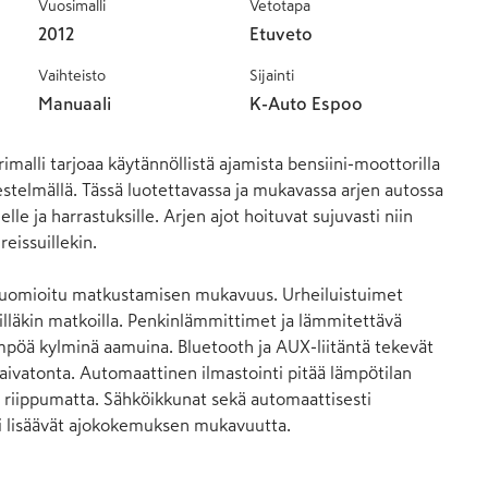
Vuosimalli
Vetotapa
2012
Etuveto
Vaihteisto
Sijainti
Manuaali
K-Auto Espoo
malli tarjoaa käytännöllistä ajamista bensiini-moottorilla 
estelmällä. Tässä luotettavassa ja mukavassa arjen autossa 
lle ja harrastuksille. Arjen ajot hoituvat sujuvasti niin 
eissuillekin.

 huomioitu matkustamisen mukavuus. Urheiluistuimet 
läkin matkoilla. Penkinlämmittimet ja lämmitettävä 
pöä kylminä aamuina. Bluetooth ja AUX-liitäntä tekevät 
aivatonta. Automaattinen ilmastointi pitää lämpötilan 
riippumatta. Sähköikkunat sekä automaattisesti 
 lisäävät ajokokemuksen mukavuutta.
