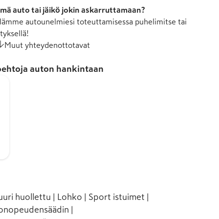
mä auto tai jäikö jokin askarruttamaan?
ämme autounelmiesi toteuttamisessa puhelimitse tai
tyksellä!
Muut yhteydenottotavat
ehtoja auton hankintaan
ri huollettu | Lohko | Sport istuimet |
ionopeudensäädin |