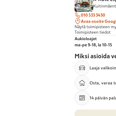
Kuitinmäent
010 533 3430
Avaa osoite Goog
Näytä toimipisteen my
Toimipisteen tiedot
Aukioloajat
ma-pe 9-18, la 10-15
Miksi asioida 
Laaja valikoi
Osta, varaa t
14 päivän pal