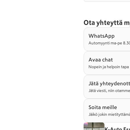
Ota yhteyttä m
WhatsApp
Automyynti ma-pe 8.30-
Avaa chat
Nopein ja helpoin tapa 
Jätä yhteydenot
Jätä viesti, niin otamm
Soita meille
Jäikö jokin mietityttämä
K-Auto Es