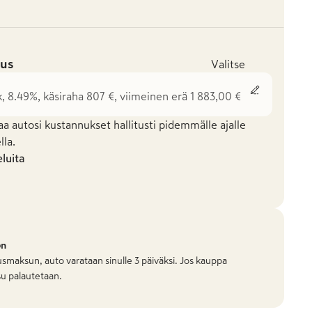
us
Valitse
k, 8.49%, käsiraha 807 €, viimeinen erä 1 883,00 €
aa autosi kustannukset hallitusti pidemmälle ajalle
la.
eluita
on
smaksun, auto varataan sinulle 3 päiväksi. Jos kauppa
u palautetaan.