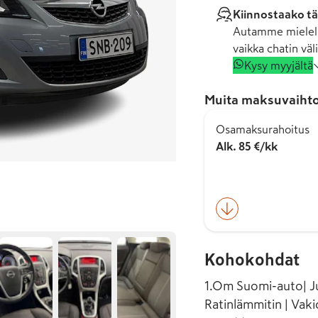
Kiinnostaako tä
Autamme mielell
vaikka chatin väli
Kysy myyjältä
Muita maksuvaihto
Osamaksurahoitus
Alk. 85 €/kk
Kohokohdat
1.Om Suomi-auto| Juu
Ratinlämmitin | Vak