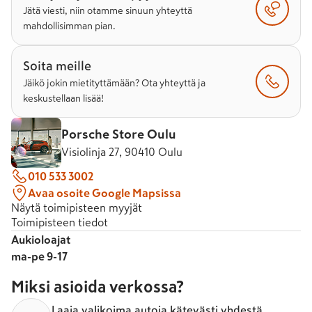
Jätä viesti, niin otamme sinuun yhteyttä
mahdollisimman pian.
Soita meille
Jäikö jokin mietityttämään? Ota yhteyttä ja
keskustellaan lisää!
Porsche Store Oulu
Visiolinja 27, 90410 Oulu
010 533 3002
Avaa osoite Google Mapsissa
Näytä toimipisteen myyjät
Toimipisteen tiedot
Aukioloajat
ma-pe 9-17
Miksi asioida verkossa?
Laaja valikoima autoja kätevästi yhdestä