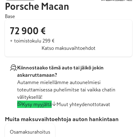
Porsche
Macan
Base
72 900 €
+ toimistokulu 299 €
Katso maksuvaihtoehdot
Kiinnostaako tämä auto tai jäikö jokin
askarruttamaan?
Autamme mielellämme autounelmiesi
toteuttamisessa puhelimitse tai vaikka chatin
välityksellä!
Kysy myyjältä
Muut yhteydenottotavat
Muita maksuvaihtoehtoja auton hankintaan
Osamaksurahoitus