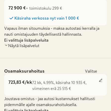
72 900 €
+ toimistokulu 299 €
Käsiraha verkossa nyt vain
1 000 €
Vapaus ilman sitoumuksia - maksa autostasi kerralla ja
nauti omistajuuden täydellisestä hallinnasta.
Ei valittuja lisäpalveluita
Näytä lisäpalvelut
Osamaksurahoitus
Valitse
723,83 €/kk
72 kk, 4.99%, käsiraha 10 935 €,
viimeinen erä 25 515 €
Joustava omistus - jaa autosi kustannukset hallitusti
pidemmälle ajalle osamaksurahoituksella.
Ei valittuja lisäpalveluita