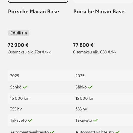
Porsche Macan Base
Porsche Macan Base
Edullisin
72 900 €
77 800 €
Osamaksu
alk. 724 €/kk
Osamaksu
alk. 689 €/kk
2025
2025
Sähkö
Sähkö
16 000 km
15 000 km
355 hv
355 hv
Takaveto
Takaveto
Automaattivaihteisto
Automaattivaihteisto