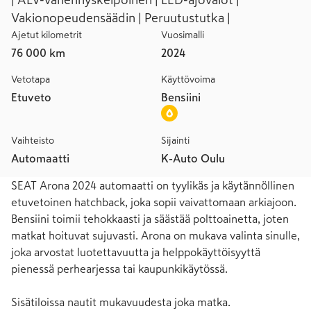
| ALV-vähennyskelpoinen | LED-ajovalot |
Vakionopeudensäädin | Peruutustutka |
Ajetut kilometrit
Vuosimalli
76 000 km
2024
Vetotapa
Käyttövoima
Etuveto
Bensiini
Vaihteisto
Sijainti
Automaatti
K-Auto Oulu
SEAT Arona 2024 automaatti on tyylikäs ja käytännöllinen 
etuvetoinen hatchback, joka sopii vaivattomaan arkiajoon. 
Bensiini toimii tehokkaasti ja säästää polttoainetta, joten 
matkat hoituvat sujuvasti. Arona on mukava valinta sinulle, 
joka arvostat luotettavuutta ja helppokäyttöisyyttä 
pienessä perhearjessa tai kaupunkikäytössä.

Sisätiloissa nautit mukavuudesta joka matka. 