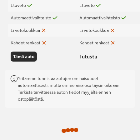
Etuveto
Etuveto
Automaattivaihteisto
Automaattivaihteisto
Ei vetokoukkua
Ei vetokoukkua
Kahdet renkaat
Kahdet renkaat
Tutustu
Tämä auto
Yritämme tunnistaa autojen ominaisuudet
automaattisesti, mutta emme aina osu täysin oikeaan.
Tarkista tarvittaessa auton tiedot myyjältä ennen
ostopäätöstä.