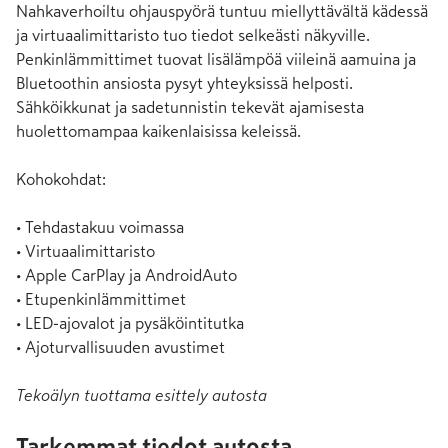
Nahkaverhoiltu ohjauspyörä tuntuu miellyttävältä kädessä 
ja virtuaalimittaristo tuo tiedot selkeästi näkyville. 
Penkinlämmittimet tuovat lisälämpöä viileinä aamuina ja 
Bluetoothin ansiosta pysyt yhteyksissä helposti. 
Sähköikkunat ja sadetunnistin tekevät ajamisesta 
huolettomampaa kaikenlaisissa keleissä.

Kohokohdat:

• Tehdastakuu voimassa

• Virtuaalimittaristo

• Apple CarPlay ja AndroidAuto

• Etupenkinlämmittimet

• LED-ajovalot ja pysäköintitutka

• Ajoturvallisuuden avustimet
Tekoälyn tuottama esittely autosta
Tarkemmat tiedot autosta