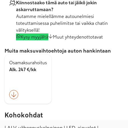
Kiinnostaako tämä auto tai jäikö jokin
askarruttamaan?
Autamme mielellämme autounelmiesi
toteuttamisessa puhelimitse tai vaikka chatin
välityksellä!
Kysy myyjältä
Muut yhteydenottotavat
Muita maksuvaihtoehtoja auton hankintaan
Osamaksurahoitus
Alk. 247 €/kk
Kohokohdat