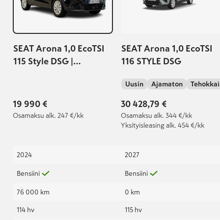
SEAT Arona 1,0 EcoTSI
SEAT Arona 1,0 EcoTSI
115 Style DSG |
116 STYLE DSG
Tehdastakuu
Uusin
Ajamaton
Tehokkai
6/2029/100tkm |
19 990 €
30 428,79 €
Osamaksu
alk. 247 €/kk
Osamaksu
alk. 344 €/kk
Yksityisleasing
alk. 454 €/kk
2024
2027
Bensiini
Bensiini
76 000 km
0 km
114 hv
115 hv