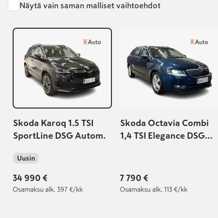
Näytä vain saman malliset vaihtoehdot
Skoda Karoq 1.5 TSI
Skoda Octavia Combi
SportLine DSG Autom.
1,4 TSI Elegance DSG
Autom.
Uusin
34 990 €
7 790 €
Osamaksu
alk. 397 €/kk
Osamaksu
alk. 113 €/kk