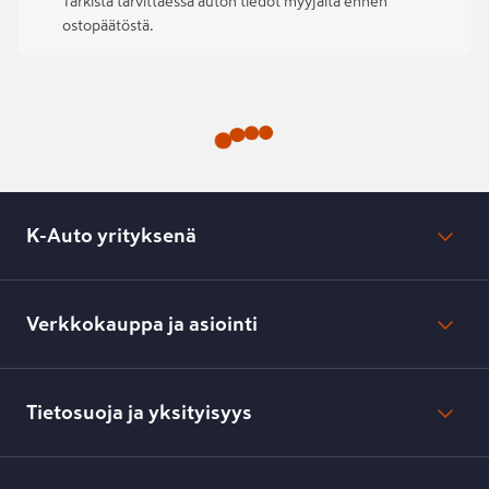
Tarkista tarvittaessa auton tiedot myyjältä ennen
ostopäätöstä.
K-Auto yrityksenä
Mikä on K-Auto?
Lehdistötiedotteet
Verkkokauppa ja asiointi
Toimipisteiden yhteystiedot
Työpaikat
Tilaus- ja toimitusehdot
Kesko.fi
Toimitustavat ja -kulut
Tietosuoja ja yksityisyys
Verkkokaupan peruuttamisilmoitus
Verkkokaupan peruuttamisohjeet
Evästeasetukset
Usein kysyttyä