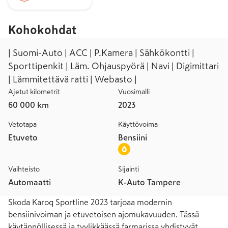
Kohokohdat
| Suomi-Auto | ACC | P.Kamera | Sähkökontti |
Sporttipenkit | Läm. Ohjauspyörä | Navi | Digimittari
| Lämmitettävä ratti | Webasto |
Ajetut kilometrit
Vuosimalli
60 000 km
2023
Vetotapa
Käyttövoima
Etuveto
Bensiini
Vaihteisto
Sijainti
Automaatti
K-Auto Tampere
Skoda Karoq Sportline 2023 tarjoaa modernin 
bensiinivoiman ja etuvetoisen ajomukavuuden. Tässä 
käytännöllisessä ja tyylikkäässä farmarissa yhdistyvät 