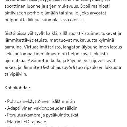
sporttinen luonne ja arjen mukavuus. Sopii mainiosti 
aktiiviseen perhe-elämään tai sinulle, joka arvostat 
helppoutta liikkua suomalaisissa oloissa.

Sisätiloissa viihtyvät kaikki, sillä sportti-istuimet tukevat ja 
lämmitettävät etuistuimet tuovat mukavuutta kylminä 
aamuina. Virtuaalimittaristo, langaton älypuhelimen lataus 
sekä automaattinen ilmastointi helpottavat jokaista 
ajomatkaa. Avaimeton kulku ja käynnistys sujuvoittavat 
arkea, ja lämmitettävä ohjauspyörä tuo ripauksen luksusta 
talvipäiviin.

Kohokohdat:

• Polttoainekäyttöinen lisälämmitin

• Adaptiivinen vakionopeudensäädin

• Peruutuskamera ja pysäköintitutkat

• Matrix LED -ajovalot
