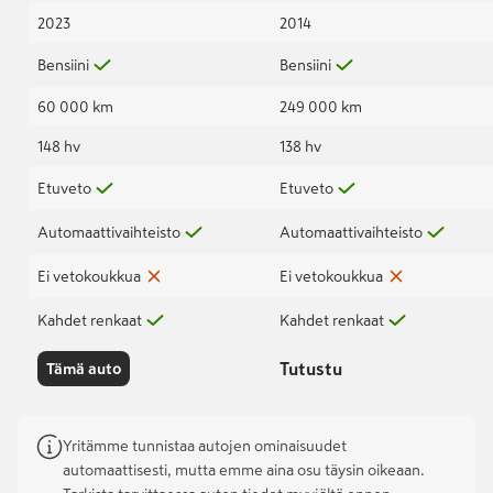
2023
2014
Bensiini
Bensiini
60 000 km
249 000 km
148 hv
138 hv
Etuveto
Etuveto
Automaattivaihteisto
Automaattivaihteisto
Ei vetokoukkua
Ei vetokoukkua
Kahdet renkaat
Kahdet renkaat
Tutustu
Tämä auto
Yritämme tunnistaa autojen ominaisuudet
automaattisesti, mutta emme aina osu täysin oikeaan.