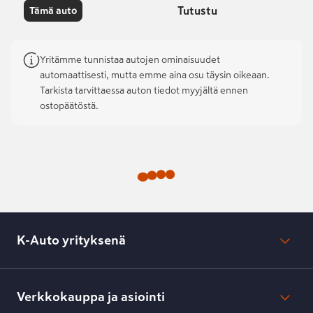
Tutustu
Tämä auto
Yritämme tunnistaa autojen ominaisuudet
automaattisesti, mutta emme aina osu täysin oikeaan.
Tarkista tarvittaessa auton tiedot myyjältä ennen
ostopäätöstä.
K-Auto yrityksenä
Mikä on K-Auto?
Lehdistötiedotteet
Verkkokauppa ja asiointi
Toimipisteiden yhteystiedot