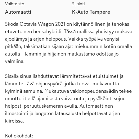
Vaihteisto
Sijainti
Automaatti
K-Auto Tampere
Skoda Octavia Wagon 2021 on käytännöllinen ja tehokas 
etuvetoinen bensahybridi. Tässä mallissa yhdistyy mukava 
ajoelämys ja arjen helppous. Vaikka työpäivä venyisi 
pitkään, taksimatkan sijaan ajat mieluummin kotiin omalla 
autolla – lämmin ja hiljainen matkustamo odottaa jo 
valmiina.

Sisällä sinua ilahduttavat lämmitettävät etuistuimet ja 
lämmitettävä ohjauspyörä, jotka tuovat mukavuutta 
kylminä aamuina. Mukautuva vakionopeudensäädin tekee 
moottoritiellä ajamisesta vaivatonta ja pysäköinti sujuu 
helposti peruutuskameran avulla. Automaattinen 
ilmastointi ja langaton latausalusta helpottavat arjen 
kiireissä.

Kohokohdat:
