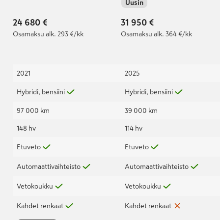
Uusin
TAKUU VOIMASSA
19.05.2028/100 tkm |
24 680 €
31 950 €
Osamaksu
alk. 293 €/kk
Osamaksu
alk. 364 €/kk
2021
2025
Hybridi, bensiini
Hybridi, bensiini
97 000 km
39 000 km
148 hv
114 hv
Etuveto
Etuveto
Automaattivaihteisto
Automaattivaihteisto
Vetokoukku
Vetokoukku
Kahdet renkaat
Kahdet renkaat