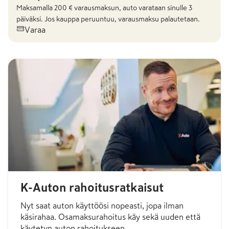
Maksamalla
200
€ varausmaksun, auto varataan sinulle 3
päiväksi. Jos kauppa peruuntuu, varausmaksu palautetaan.
Varaa
K-Auton rahoitusratkaisut
Nyt saat auton käyttöösi nopeasti, jopa ilman
käsirahaa. Osamaksurahoitus käy sekä uuden että
käytetyn auton rahoitukseen.