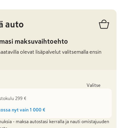
ä auto
amasi maksuvaihtoehto
atavilla olevat lisäpalvelut valitsemalla ensin
Valitse
stokulu 299 €
ossa nyt vain
1 000 €
uksia - maksa autostasi kerralla ja nauti omistajuuden