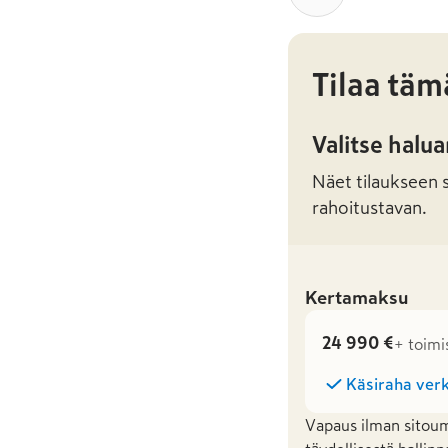
Tilaa täm
Valitse halu
Näet tilaukseen sa
rahoitustavan.
Kertamaksu
24 990 €
+ toimi
Käsiraha verk
Vapaus ilman sitoum