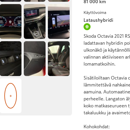
81 000 km
Käyttövoima
Lataushybridi
Skoda Octavia 2021 RS 
ladattavan hybridin pol
ulkonäkö ja käytännöll
valinnan aktiiviseen ar
lomamatkoihin.

Sisätiloiltaan Octavia 
lämmitettävä nahkainen
aamuina. Automaatinen
+
perheelle. Langaton äl
koko matkaseurueen ty
takaluukku ja avaimeton
Kohokohdat:
