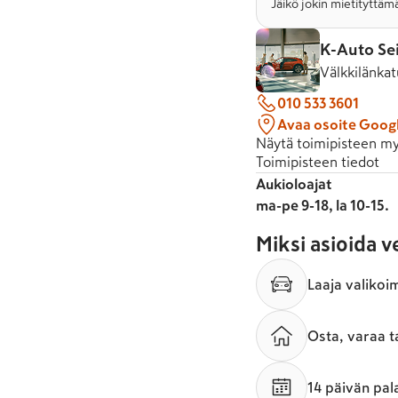
Jäikö jokin mietityttämä
K-Auto Se
Välkkilänkat
010 533 3601
Avaa osoite Goog
Näytä toimipisteen my
Toimipisteen tiedot
Aukioloajat
ma-pe 9-18, la 10-15.
Miksi asioida 
Laaja valikoi
Osta, varaa t
14 päivän pal