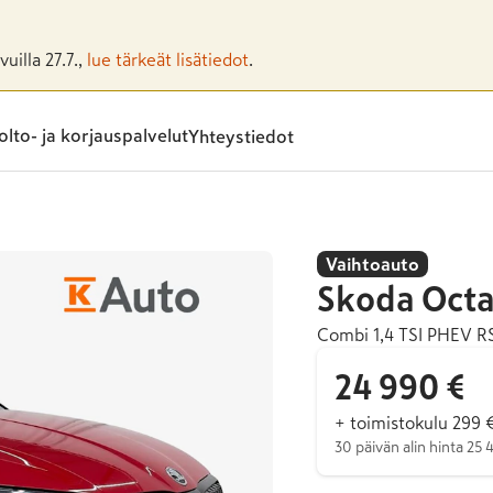
uilla 27.7.,
lue tärkeät lisätiedot
.
lto- ja korjauspalvelut
Yhteystiedot
Vaihtoauto
Skoda
Octa
Combi 1,4 TSI PHEV R
24 990 €
+ toimistokulu 299 
30 päivän alin hinta 25 