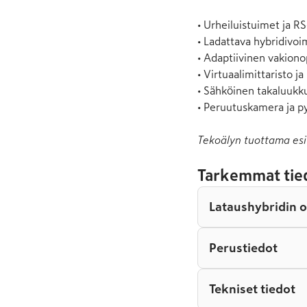
• Urheiluistuimet ja RS
• Ladattava hybridivoim
• Adaptiivinen vakion
• Virtuaalimittaristo ja 
• Sähköinen takaluukku
• Peruutuskamera ja p
Tekoälyn tuottama esi
Tarkemmat tie
Lataushybridin 
Perustiedot
Tekniset tiedot