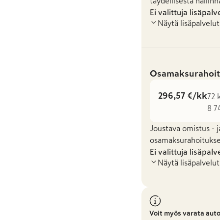
täydellisestä hallinn
Ei valittuja lisäpalv
Näytä lisäpalvelut
Osamaksurahoit
296,57 €/kk
72 
8 7
Joustava omistus - j
osamaksurahoituksel
Ei valittuja lisäpalv
Näytä lisäpalvelut
Voit myös varata aut