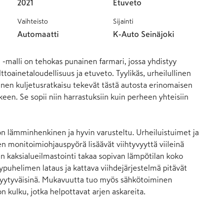
2021
Etuveto
Vaihteisto
Sijainti
Automaatti
K-Auto Seinäjoki
-malli on tehokas punainen farmari, jossa yhdistyy 
ttoainetaloudellisuus ja etuveto. Tyylikäs, urheilullinen 
inen kuljetusratkaisu tekevät tästä autosta erinomaisen 
keen. Se sopii niin harrastuksiin kuin perheen yhteisiin 
on lämminhenkinen ja hyvin varusteltu. Urheiluistuimet ja 
 monitoimiohjauspyörä lisäävät viihtyvyyttä viileinä 
 kaksialueilmastointi takaa sopivan lämpötilan koko 
ypuhelimen lataus ja kattava viihdejärjestelmä pitävät 
ytyväisinä. Mukavuutta tuo myös sähkötoiminen 
 kulku, jotka helpottavat arjen askareita.
