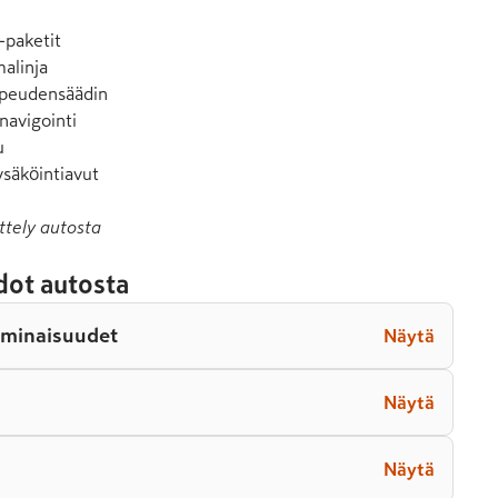
-paketit

alinja

opeudensäädin

navigointi



ysäköintiavut
ttely autosta
dot autosta
ominaisuudet
Näytä
Näytä
Näytä