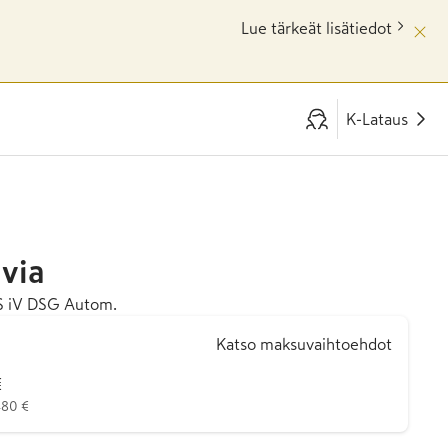
Lue tärkeät lisätiedot
K-Lataus
via
S iV DSG Autom.
Katso maksuvaihtoehdot
€
480 €