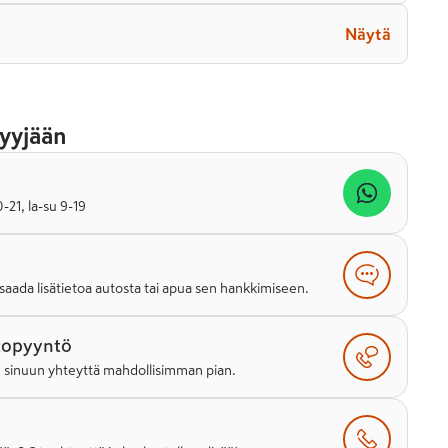
Näytä
yyjään
21, la-su 9-19
saada lisätietoa autosta tai apua sen hankkimiseen.
topyyntö
e sinuun yhteyttä mahdollisimman pian.