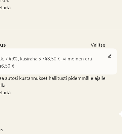
asta.
eluita
us
Valitse
kk, 7.49%, käsiraha 3 748,50 €, viimeinen erä
46,50 €
aa autosi kustannukset hallitusti pidemmälle ajalle
la.
eluita
on