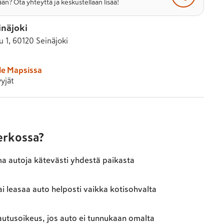
än? Ota yhteyttä ja keskustellaan lisää!
inäjoki
u 1, 60120 Seinäjoki
le Mapsissa
yjät
verkossa?
ma autoja kätevästi yhdestä paikasta
ai leasaa auto helposti vaikka kotisohvalta
autusoikeus, jos auto ei tunnukaan omalta