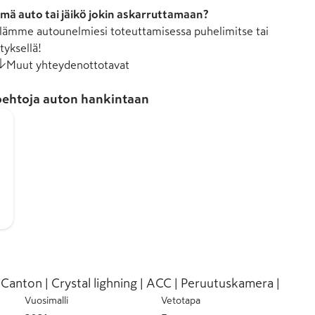
mä auto tai jäikö jokin askarruttamaan?
ämme autounelmiesi toteuttamisessa puhelimitse tai
tyksellä!
Muut yhteydenottotavat
ehtoja auton hankintaan
Canton | Crystal lighning | ACC | Peruutuskamera |
Vuosimalli
Vetotapa