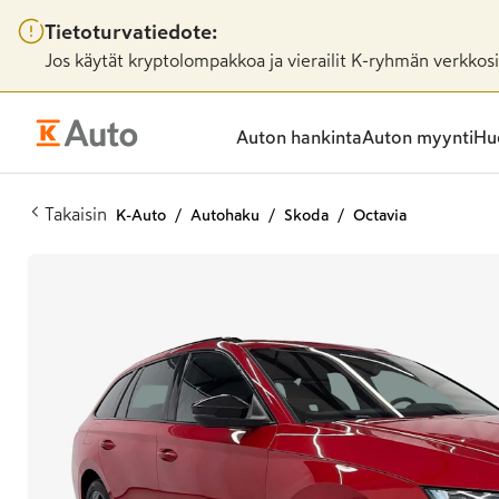
Tietoturvatiedote:
Jos käytät kryptolompakkoa ja vierailit K-ryhmän verkkosiv
Auton hankinta
Auton myynti
Huo
Takaisin
K-Auto
Autohaku
Skoda
Octavia