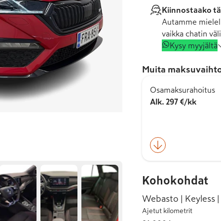
Kiinnostaako tä
Autamme mielell
vaikka chatin väli
Kysy myyjältä
Muita maksuvaihto
Osamaksurahoitus
Alk. 297 €/kk
Kohokohdat
Webasto | Keyless | 
Ajetut kilometrit