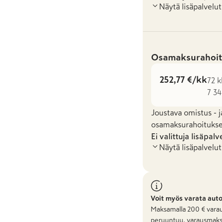
Näytä lisäpalvelut
Osamaksurahoit
252,77 €/kk
72 k
7 34
Joustava omistus - j
osamaksurahoituksel
Ei valittuja lisäpalv
Näytä lisäpalvelut
Voit myös varata aut
Maksamalla
200
€ varau
peruuntuu, varausmaks