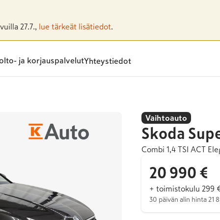
uilla 27.7.,
lue tärkeät lisätiedot
.
lto- ja korjauspalvelut
Yhteystiedot
Vaihtoauto
Skoda
Sup
Combi 1,4 TSI ACT El
20 990 €
+ toimistokulu 299 
30 päivän alin hinta 21 