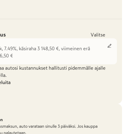
us
Valitse
k, 7.49%, käsiraha 3 148,50 €, viimeinen erä
6,50 €
aa autosi kustannukset hallitusti pidemmälle ajalle
la.
eluita
on
smaksun, auto varataan sinulle 3 päiväksi. Jos kauppa
u palautetaan.