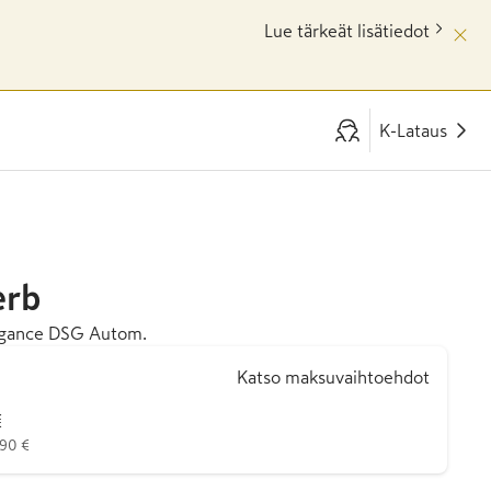
Lue tärkeät lisätiedot
K-Lataus
erb
egance DSG Autom.
Katso maksuvaihtoehdot
€
890 €