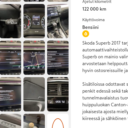
Ajetut kilometrit
122 000 km
Käyttövoima
Bensiini
Skoda Superb 2017 tarj
automaattivaihteistolla
Superb on mainio valinta
arvostetaan helppoutta,
hyvin ostosreissuille j
Sisätiloissa odottavat 
penkit edessä sekä tak
tunnelmavalaistus tuov
huippuluokan Canton-ä
jokaisesta ajosta miell
kiireessä ja sähköinen 