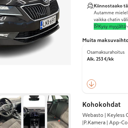
Kiinnostaako tä
Autamme mielell
vaikka chatin väli
Kysy myyjältä
Muita maksuvaihto
Osamaksurahoitus
Alk. 253 €/kk
Kohokohdat
Webasto | Keyless G
|P.Kamera | App-C