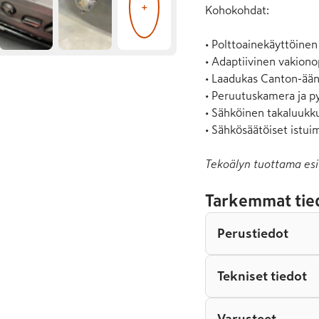
+
Kohokohdat:

• Polttoainekäyttöinen 
• Adaptiivinen vakion
• Laadukas Canton-ään
• Peruutuskamera ja py
• Sähköinen takaluukku
• Sähkösäätöiset istuim
Tekoälyn tuottama esi
Tarkemmat tie
Perustiedot
Tekniset tiedot