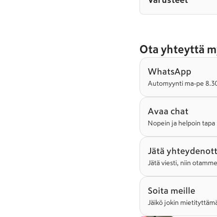
Varusteet
Ota yhteyttä m
WhatsApp
Automyynti ma-pe 8.30-
Avaa chat
Nopein ja helpoin tapa 
Jätä yhteydenot
Jätä viesti, niin otamm
Soita meille
Jäikö jokin mietityttämä