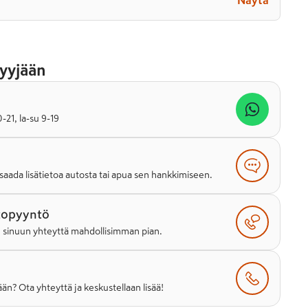
Näytä
yyjään
21, la-su 9-19
saada lisätietoa autosta tai apua sen hankkimiseen.
topyyntö
e sinuun yhteyttä mahdollisimman pian.
än? Ota yhteyttä ja keskustellaan lisää!