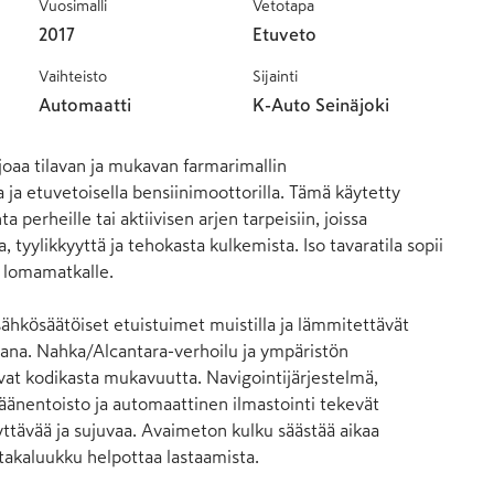
Vuosimalli
Vetotapa
2017
Etuveto
Vaihteisto
Sijainti
Automaatti
K-Auto Seinäjoki
oaa tilavan ja mukavan farmarimallin 
 ja etuvetoisella bensiinimoottorilla. Tämä käytetty 
 perheille tai aktiivisen arjen tarpeisiin, joissa 
 tyylikkyyttä ja tehokasta kulkemista. Iso tavaratila sopii 
a lomamatkalle.

sähkösäätöiset etuistuimet muistilla ja lämmitettävät 
ana. Nahka/Alcantara-verhoilu ja ympäristön 
at kodikasta mukavuutta. Navigointijärjestelmä, 
änentoisto ja automaattinen ilmastointi tekevät 
yttävää ja sujuvaa. Avaimeton kulku säästää aikaa 
takaluukku helpottaa lastaamista.
