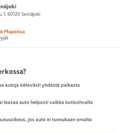
inäjoki
u 1, 60120 Seinäjoki
le Mapsissa
yjät
verkossa?
ma autoja kätevästi yhdestä paikasta
ai leasaa auto helposti vaikka kotisohvalta
autusoikeus, jos auto ei tunnukaan omalta