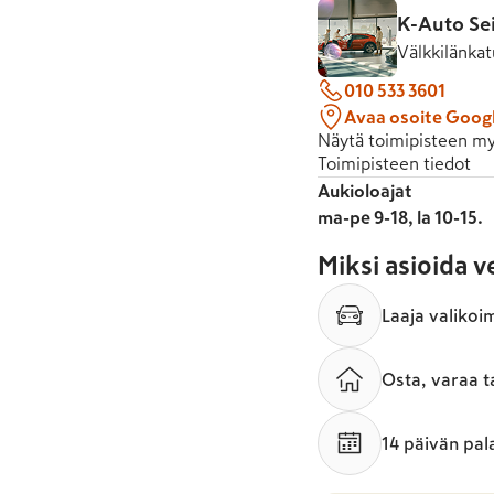
K-Auto Se
Välkkilänkat
010 533 3601
Avaa osoite Goog
Näytä toimipisteen my
Toimipisteen tiedot
Aukioloajat
ma-pe 9-18, la 10-15.
Miksi asioida 
Laaja valikoi
Osta, varaa t
14 päivän pal