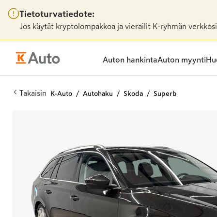
Tietoturvatiedote:
Jos käytät kryptolompakkoa ja vierailit K-ryhmän verkkosiv
Auton hankinta
Auton myynti
Huo
Takaisin
K-Auto
Autohaku
Skoda
Superb