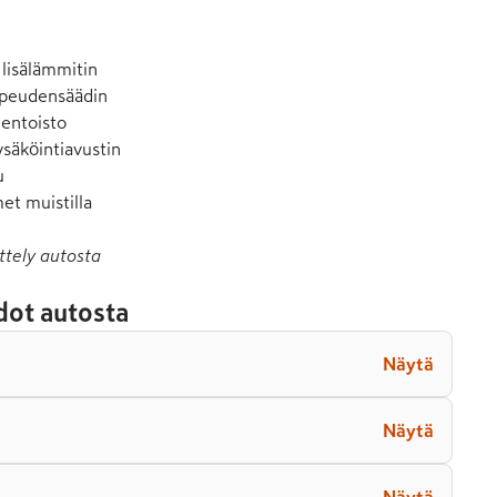
lisälämmitin

opeudensäädin

entoisto

säköintiavustin



et muistilla
ttely autosta
dot autosta
Näytä
Näytä