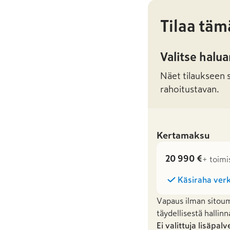
Tilaa täm
Valitse halu
Näet tilaukseen sa
rahoitustavan.
Kertamaksu
20 990 €
+ toimi
Käsiraha verk
Vapaus ilman sitoum
täydellisestä hallinn
Ei valittuja lisäpalv