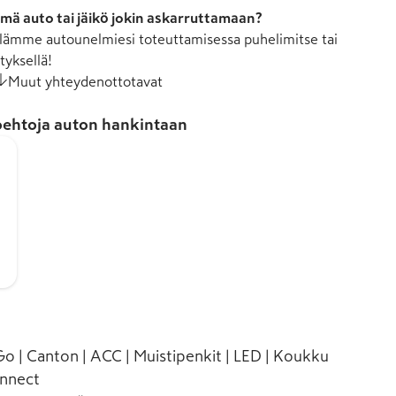
mä auto tai jäikö jokin askarruttamaan?
ämme autounelmiesi toteuttamisessa puhelimitse tai
tyksellä!
Muut yhteydenottotavat
ehtoja auton hankintaan
o | Canton | ACC | Muistipenkit | LED | Koukku
onnect