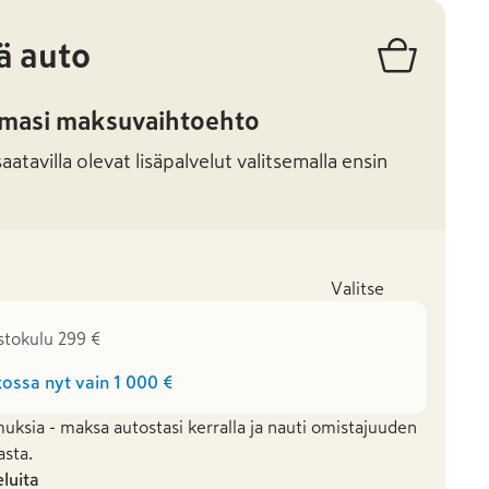
ä auto
amasi maksuvaihtoehto
atavilla olevat lisäpalvelut valitsemalla ensin
Valitse
stokulu 299 €
ossa nyt vain
1 000 €
uksia - maksa autostasi kerralla ja nauti omistajuuden
asta.
eluita