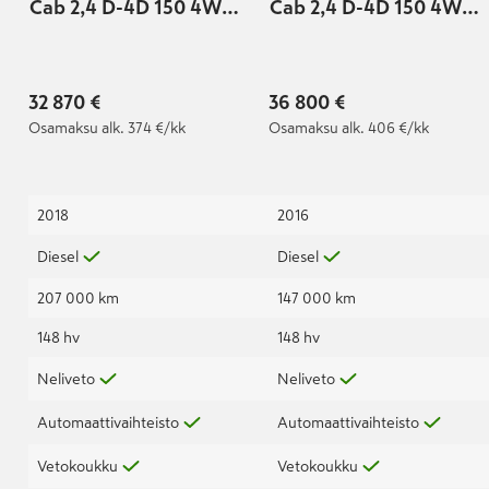
Cab 2,4 D-4D 150 4WD
Cab 2,4 D-4D 150 4WD
Premium Automaatti 2-
Automaatti 2-
paikkainen
paikkainen
32 870 €
36 800 €
Osamaksu
alk. 374 €/kk
Osamaksu
alk. 406 €/kk
2018
2016
Diesel
Diesel
207 000 km
147 000 km
148 hv
148 hv
Neliveto
Neliveto
Automaattivaihteisto
Automaattivaihteisto
Vetokoukku
Vetokoukku