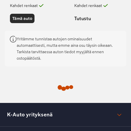
Kahdet renkaat
Kahdet renkaat
Tutustu
Tämä auto
Yritämme tunnistaa autojen ominaisuudet
automaattisesti, mutta emme aina osu täysin oikeaan.
Tarkista tarvittaessa auton tiedot myyjältä ennen
ostopäätöstä.
K-Auto yrityksenä
Mikä on K-Auto?