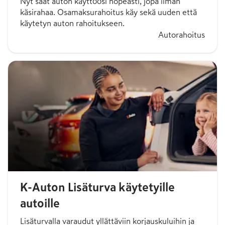
Nyt saat auton käyttöösi nopeasti, jopa ilman
käsirahaa. Osamaksurahoitus käy sekä uuden että
käytetyn auton rahoitukseen.
Autorahoitus
K-Auton Lisäturva käytetyille
autoille
Lisäturvalla varaudut yllättäviin korjauskuluihin ja