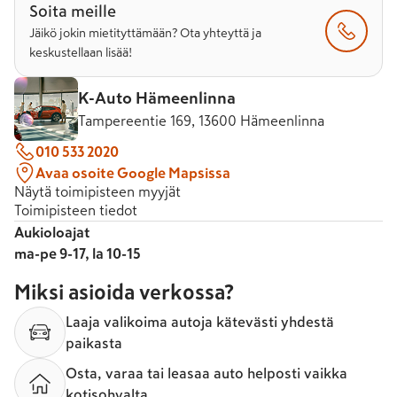
Soita meille
Jäikö jokin mietityttämään? Ota yhteyttä ja
keskustellaan lisää!
K-Auto Hämeenlinna
Tampereentie 169, 13600 Hämeenlinna
010 533 2020
Avaa osoite Google Mapsissa
Näytä toimipisteen myyjät
Toimipisteen tiedot
Aukioloajat
ma-pe 9-17, la 10-15
Miksi asioida verkossa?
Laaja valikoima autoja kätevästi yhdestä
paikasta
Osta, varaa tai leasaa auto helposti vaikka
kotisohvalta