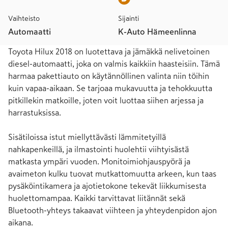
Vaihteisto
Sijainti
Automaatti
K-Auto Hämeenlinna
Toyota Hilux 2018 on luotettava ja jämäkkä nelivetoinen 
diesel-automaatti, joka on valmis kaikkiin haasteisiin. Tämä 
harmaa pakettiauto on käytännöllinen valinta niin töihin 
kuin vapaa-aikaan. Se tarjoaa mukavuutta ja tehokkuutta 
pitkillekin matkoille, joten voit luottaa siihen arjessa ja 
harrastuksissa.

Sisätiloissa istut miellyttävästi lämmitetyillä 
nahkapenkeillä, ja ilmastointi huolehtii viihtyisästä 
matkasta ympäri vuoden. Monitoimiohjauspyörä ja 
avaimeton kulku tuovat mutkattomuutta arkeen, kun taas 
pysäköintikamera ja ajotietokone tekevät liikkumisesta 
huolettomampaa. Kaikki tarvittavat liitännät sekä 
Bluetooth-yhteys takaavat viihteen ja yhteydenpidon ajon 
aikana.
