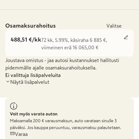
Osamaksurahoitus
Valitse
488,51 €/kk
72 kk, 5.99%, käsiraha 6 885 €,
viimeinen erä 16 065,00 €
Joustava omistus - jaa autosi kustannukset hallitusti
pidemmälle ajalle osamaksurahoituksella.
Ei valittuja lisäpalveluita
Näytä lisäpalvelut
Voit myös varata auton
Maksamalla
200
€ varausmaksun, auto varataan sinulle 3
päiväksi. Jos kauppa peruuntuu, varausmaksu palautetaan.
Varaa