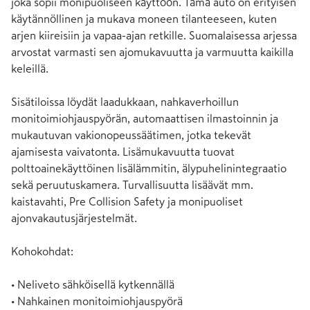
joka sopii monipuoliseen käyttöön. Tämä auto on erityisen 
käytännöllinen ja mukava moneen tilanteeseen, kuten 
arjen kiireisiin ja vapaa-ajan retkille. Suomalaisessa arjessa 
arvostat varmasti sen ajomukavuutta ja varmuutta kaikilla 
keleillä.

Sisätiloissa löydät laadukkaan, nahkaverhoillun 
monitoimiohjauspyörän, automaattisen ilmastoinnin ja 
mukautuvan vakionopeussäätimen, jotka tekevät 
ajamisesta vaivatonta. Lisämukavuutta tuovat 
polttoainekäyttöinen lisälämmitin, älypuhelinintegraatio 
sekä peruutuskamera. Turvallisuutta lisäävät mm. 
kaistavahti, Pre Collision Safety ja monipuoliset 
ajonvakautusjärjestelmät.

Kohokohdat:

• Neliveto sähköisellä kytkennällä

• Nahkainen monitoimiohjauspyörä
