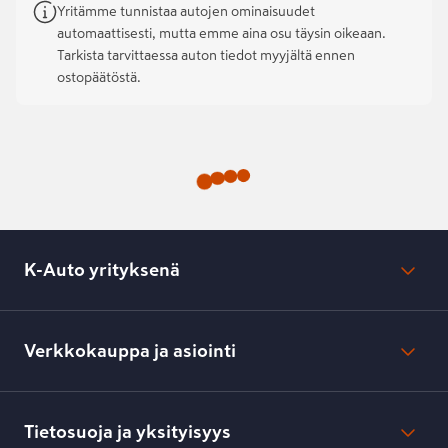
Yritämme tunnistaa autojen ominaisuudet
automaattisesti, mutta emme aina osu täysin oikeaan.
Tarkista tarvittaessa auton tiedot myyjältä ennen
ostopäätöstä.
K-Auto yrityksenä
Mikä on K-Auto?
Lehdistötiedotteet
Verkkokauppa ja asiointi
Toimipisteiden yhteystiedot
Työpaikat
Tilaus- ja toimitusehdot
Kesko.fi
Toimitustavat ja -kulut
Tietosuoja ja yksityisyys
Verkkokaupan peruuttamisilmoitus