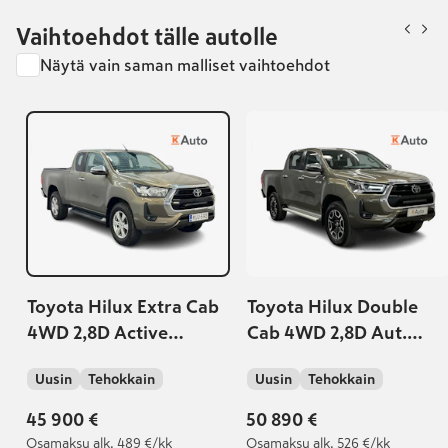
Vaihtoehdot tälle autolle
Näytä vain saman malliset vaihtoehdot
Toyota Hilux Extra Cab
Toyota Hilux Double
4WD 2,8D Active
Cab 4WD 2,8D Aut.
Automaatti
Invincible
Uusin
Tehokkain
Uusin
Tehokkain
45 900 €
50 890 €
Osamaksu
alk. 489 €/kk
Osamaksu
alk. 526 €/kk