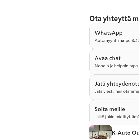
Ota yhteyttä m
WhatsApp
Automyynti ma-pe 8.30-
Avaa chat
Nopein ja helpoin tapa 
Jätä yhteydenot
Jätä viesti, niin otamm
Soita meille
Jäikö jokin mietityttämä
K-Auto Ou