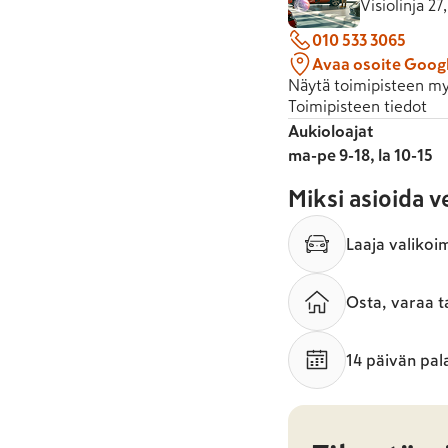
Visiolinja 2
010 533 3065
Avaa osoite Goog
Näytä toimipisteen my
Toimipisteen tiedot
Aukioloajat
ma-pe 9-18, la 10-15
Miksi asioida 
Laaja valikoi
Osta, varaa t
14 päivän pal