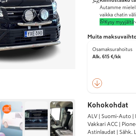
Kiinnostaako tä
Autamme mielell
vaikka chatin väli
Kysy myyjältä
Muita maksuvaihto
Osamaksurahoitus
Alk. 615 €/kk
Kohokohdat
ALV | Suomi-Auto | I
Vakkari ACC | Pionee
Astinlaudat | Sähk. L