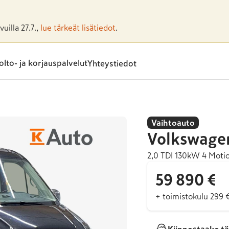
uilla 27.7.,
lue tärkeät lisätiedot
.
lto- ja korjauspalvelut
Yhteystiedot
Vaihtoauto
Volkswage
2,0 TDI 130kW 4 Motion
59 890 €
+ toimistokulu 299 