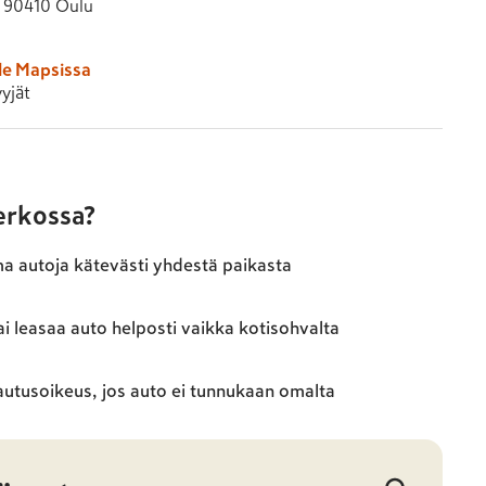
7, 90410 Oulu
le Mapsissa
yjät
verkossa?
ma autoja kätevästi yhdestä paikasta
ai leasaa auto helposti vaikka kotisohvalta
autusoikeus, jos auto ei tunnukaan omalta