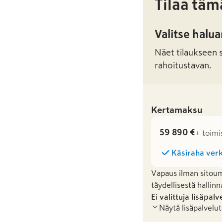
Tilaa täm
Valitse halu
Näet tilaukseen sa
rahoitustavan.
Kertamaksu
59 890 €
+ toimi
Käsiraha verk
Vapaus ilman sitoum
täydellisestä hallinn
Ei valittuja lisäpalv
Näytä lisäpalvelut