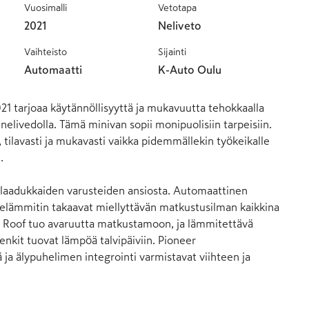
Vuosimalli
Vetotapa
2021
Neliveto
Vaihteisto
Sijainti
Automaatti
K-Auto Oulu
1 tarjoaa käytännöllisyyttä ja mukavuutta tehokkaalla 
nelivedolla. Tämä minivan sopii monipuolisiin tarpeisiin. 
, tilavasti ja mukavasti vaikka pidemmällekin työkeikalle 


ti laadukkaiden varusteiden ansiosta. Automaattinen 
inelämmitin takaavat miellyttävän matkustusilman kaikkina 
y Roof tuo avaruutta matkustamoon, ja lämmitettävä 
nkit tuovat lämpöä talvipäiviin. Pioneer 
 ja älypuhelimen integrointi varmistavat viihteen ja 