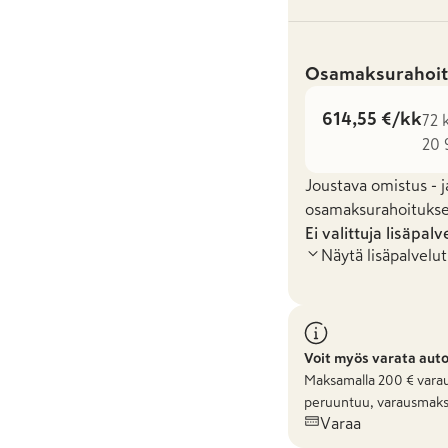
Osamaksurahoit
614,55 €/kk
72 
20 
Joustava omistus - j
osamaksurahoituksel
Ei valittuja lisäpalv
Näytä lisäpalvelut
Voit myös varata aut
Maksamalla
200
€ varau
peruuntuu, varausmaks
Varaa