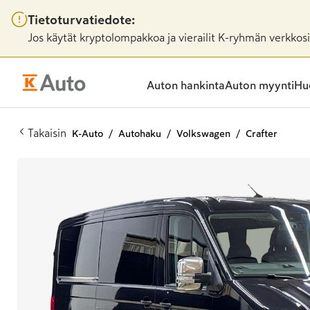
Tietoturvatiedote:
Jos käytät kryptolompakkoa ja vierailit K-ryhmän verkkosiv
Auton hankinta
Auton myynti
Huo
Takaisin
K-Auto
Autohaku
Volkswagen
Crafter