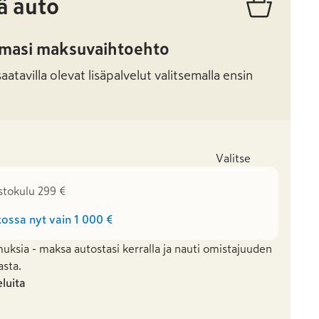
ä auto
amasi maksuvaihtoehto
atavilla olevat lisäpalvelut valitsemalla ensin
Valitse
stokulu 299 €
ossa nyt vain
1 000 €
uksia - maksa autostasi kerralla ja nauti omistajuuden
asta.
eluita