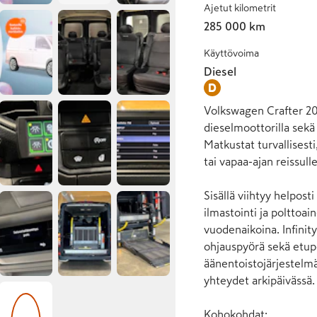
Ajetut kilometrit
285 000 km
Käyttövoima
Diesel
Volkswagen Crafter 202
dieselmoottorilla sekä 
Matkustat turvallisesti
tai vapaa-ajan reissulle.
Sisällä viihtyy helpos
ilmastointi ja polttoa
vuodenaikoina. Infinit
ohjauspyörä sekä etupe
äänentoistojärjestelmä
yhteydet arkipäivässä.

Kohokohdat:
