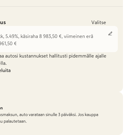
us
Valitse
kk, 5.49%, käsiraha 8 983,50 €, viimeinen erä
961,50 €
aa autosi kustannukset hallitusti pidemmälle ajalle
la.
eluita
on
smaksun, auto varataan sinulle 3 päiväksi. Jos kauppa
u palautetaan.