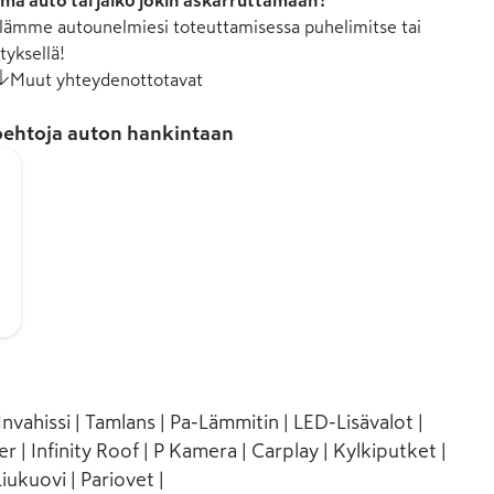
mä auto tai jäikö jokin askarruttamaan?
ämme autounelmiesi toteuttamisessa puhelimitse tai
tyksellä!
Muut yhteydenottotavat
ehtoja auton hankintaan
nvahissi | Tamlans | Pa-Lämmitin | LED-Lisävalot |
r | Infinity Roof | P Kamera | Carplay | Kylkiputket |
iukuovi | Pariovet |