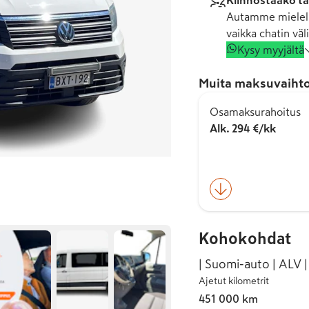
Kiinnostaako tä
Autamme mielell
vaikka chatin väli
Kysy myyjältä
Muita maksuvaihto
Osamaksurahoitus
Alk. 294 €/kk
Kohokohdat
| Suomi-auto | ALV |
Ajetut kilometrit
451 000 km