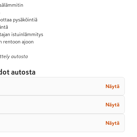
sälämmitin



ttaa pysäköintiä

ntä

tajan istuinlämmitys

n rentoon ajoon
ttely autosta
dot autosta
Näytä
Näytä
Näytä