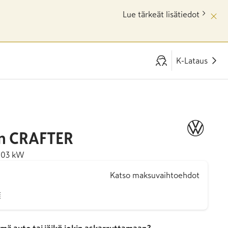
Lue tärkeät lisätiedot
K-Lataus
n
CRAFTER
 103 kW
Katso maksuvaihtoehdot
€