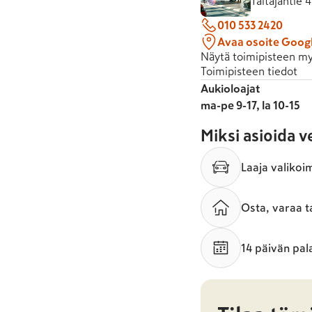
Taitajantie 
010 533 2420
Avaa osoite Goog
Näytä toimipisteen my
Toimipisteen tiedot
Aukioloajat
ma-pe 9-17, la 10-15
Miksi asioida 
Laaja valikoi
Osta, varaa t
14 päivän pal