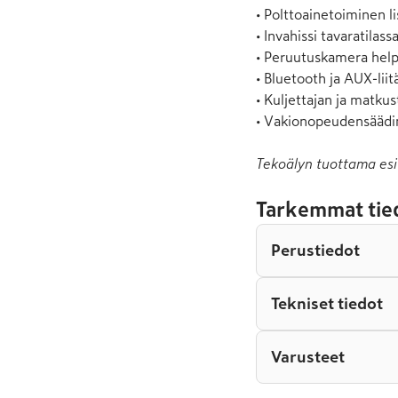
• Polttoainetoiminen li
• Invahissi tavaratilassa
• Peruutuskamera helpo
• Bluetooth ja AUX-liitä
• Kuljettajan ja matkus
• Vakionopeudensäädi
Tekoälyn tuottama esi
Tarkemmat tie
Perustiedot
Tekniset tiedot
Varusteet