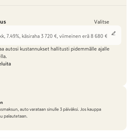
us
Valitse
kk, 7.49%, käsiraha 3 720 €, viimeinen erä 8 680 €
aa autosi kustannukset hallitusti pidemmälle ajalle
la.
eluita
on
smaksun, auto varataan sinulle 3 päiväksi. Jos kauppa
u palautetaan.