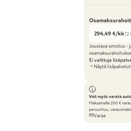
Osamaksurahoit
294,49 €/kk
72 
Joustava omistus - j
osamaksurahoituksel
Ei valittuja lisäpalv
Näytä lisäpalvelut
Voit myös varata aut
Maksamalla
200
€ varau
peruuntuu, varausmaks
Varaa