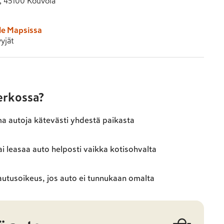
4, 45100 Kouvola
le Mapsissa
yjät
verkossa?
ma autoja kätevästi yhdestä paikasta
ai leasaa auto helposti vaikka kotisohvalta
autusoikeus, jos auto ei tunnukaan omalta