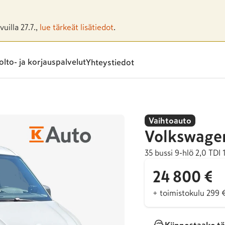
uilla 27.7.,
lue tärkeät lisätiedot
.
lto- ja korjauspalvelut
Yhteystiedot
Vaihtoauto
Volkswage
35 bussi 9-hlö 2,0 TDI
24 800 €
+ toimistokulu 299 