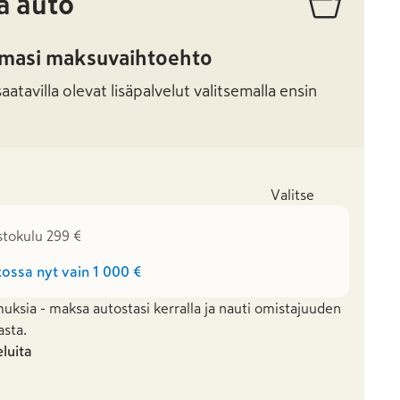
ä auto
amasi maksuvaihtoehto
atavilla olevat lisäpalvelut valitsemalla ensin
Valitse
stokulu 299 €
ossa nyt vain
1 000 €
uksia - maksa autostasi kerralla ja nauti omistajuuden
asta.
eluita