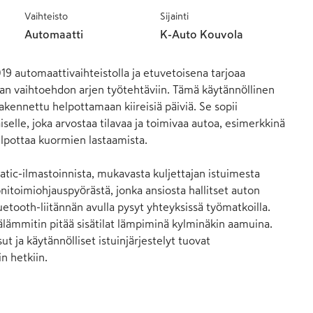
Vaihteisto
Sijainti
Automaatti
K-Auto Kouvola
9 automaattivaihteistolla ja etuvetoisena tarjoaa 
an vaihtoehdon arjen työtehtäviin. Tämä käytännöllinen 
kennettu helpottamaan kiireisiä päiviä. Se sopii 
iselle, joka arvostaa tilavaa ja toimivaa autoa, esimerkkinä 
elpottaa kuormien lastaamista.

matic-ilmastoinnista, mukavasta kuljettajan istuimesta 
itoimiohjauspyörästä, jonka ansiosta hallitset auton 
uetooth-liitännän avulla pysyt yhteyksissä työmatkoilla. 
älämmitin pitää sisätilat lämpiminä kylminäkin aamuina. 
ut ja käytännölliset istuinjärjestelyt tuovat 
n hetkiin.
