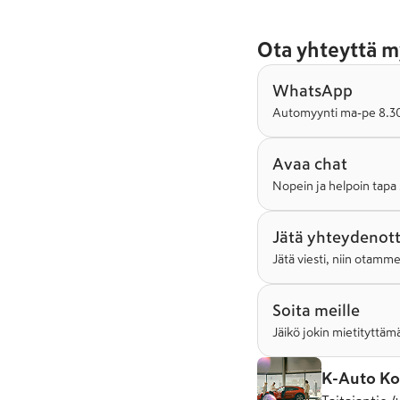
Ota yhteyttä m
WhatsApp
Automyynti ma-pe 8.30-
Avaa chat
Nopein ja helpoin tapa 
Jätä yhteydenot
Jätä viesti, niin otamm
Soita meille
Jäikö jokin mietityttämä
K-Auto Ko