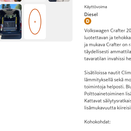
Käyttövoima
Diesel
+
Volkswagen Crafter 201
luotettavan ja tehokka
ja mukava Crafter on ra
täydellisesti ammattila
tavaratilan invahissi h
Sisätiloissa nautit Cli
lämmityksellä sekä mon
toimintoja helposti. Bl
Polttoainetoiminen lis
Kattavat säilytysratkais
lisämukavuutta kiireisii
Kohokohdat:
