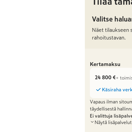
Tilaa täm
Valitse halu
Näet tilaukseen sa
rahoitustavan.
Kertamaksu
24 800 €
+ toimi
Käsiraha verk
Vapaus ilman sitoum
täydellisestä hallinn
Ei valittuja lisäpalv
Näytä lisäpalvelut