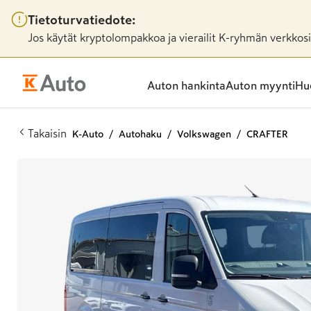
Tietoturvatiedote:
Jos käytät kryptolompakkoa ja vierailit K-ryhmän verkkosiv
Auton hankinta
Auton myynti
Huo
Takaisin
K-Auto
Autohaku
Volkswagen
CRAFTER