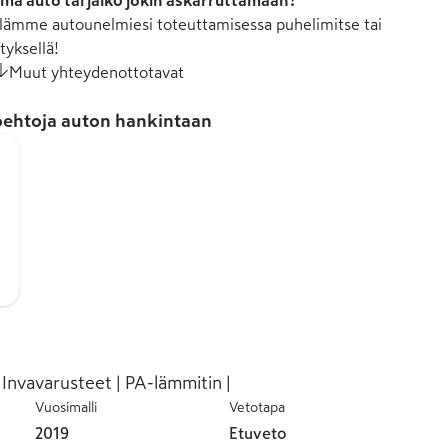
mä auto tai jäikö jokin askarruttamaan?
ämme autounelmiesi toteuttamisessa puhelimitse tai
tyksellä!
Muut yhteydenottotavat
ehtoja auton hankintaan
 Invavarusteet | PA-lämmitin |
Vuosimalli
Vetotapa
2019
Etuveto